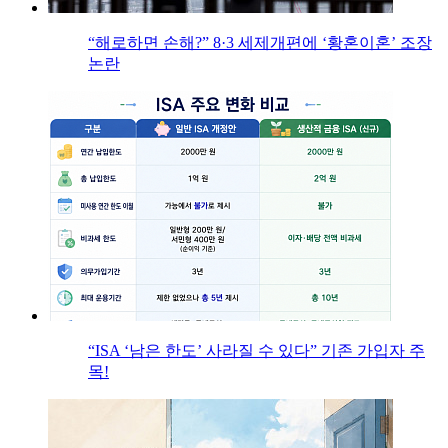
“해로하면 손해?” 8·3 세제개편에 ‘황혼이혼’ 조장
논란
“ISA ‘남은 한도’ 사라질 수 있다” 기존 가입자 주
목!