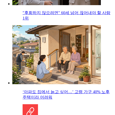
"후회하지 않으려면" 60세 넘어 끊어내야 할 사람
1위
‘아파도 집에서 늙고 싶어…’ 고령 가구 40% 노후
주택이라 어려워