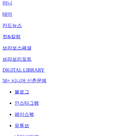
머니
테마
카드뉴스
컷&칼럼
브라보스페셜
브라보리포트
DIGITAL LIBRARY
50+ 시니어 신춘문예
블로그
인스타그램
페이스북
유튜브