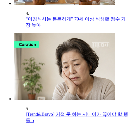
4.
“아침식사는 든든하게” 70세 이상 식생활 점수 가
장 높아
5.
[Trend&Bravo] 거절 못 하는 시니어가 끊어야 할 행
동 5