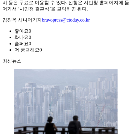
비 등은 무료로 이용할 수 있다. 신청은 시민청 홈페이지에 들
어가서 ‘시민청 결혼식’을 클릭하면 된다.
김진옥 시니어기자
bravopress@etoday.co.kr
좋아요
0
화나요
0
슬퍼요
0
더 궁금해요
0
최신뉴스