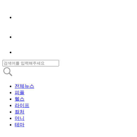
전체뉴스
피플
헬스
라이프
컬처
머니
테마