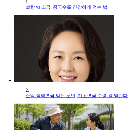
1.
설탕 vs 소금, 콩국수를 건강하게 먹는 법
2.
소액 직역연금 받는 노인, 기초연금 수령 길 열린다