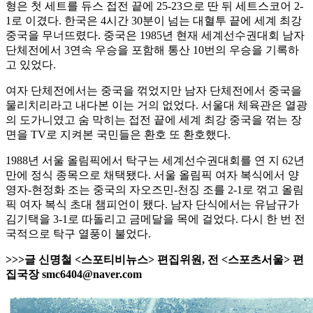
형은 첫 세트를 듀스 접전 끝에 25-23으로 딴 뒤 세트스코어 2-
1로 이겼다. 한국은 4시간 30분이 넘는 대혈투 끝에 세계 최강
중국을 무너뜨렸다. 중국은 1985년 현재 세계선수권대회 남자
단체전에서 3연속 우승을 포함해 통산 10번의 우승을 기록하
고 있었다.
여자 단체전에서는 중국을 꺾었지만 남자 단체전에서 중국을
물리치리라고 내다본 이는 거의 없었다. 서울대 체육관은 열광
의 도가니였고 숨 막히는 접전 끝에 세계 최강 중국을 꺾는 장
면을 TV로 지켜본 국민들은 환호 또 환호했다.
1988년 서울 올림픽에서 탁구는 세계선수권대회를 연 지 62년
만에 정식 종목으로 채택됐다. 서울 올림픽 여자 복식에서 양
영자-현정화 조는 중국의 자오즈민-천징 조를 2-1로 꺾고 올림
픽 여자 복식 초대 챔피언이 됐다. 남자 단식에서는 유남규가
김기택을 3-1로 따돌리고 금메달을 목에 걸었다. 다시 한 번 전
국적으로 탁구 열풍이 불었다.
>>>글 신명철 <스포티비뉴스> 편집위원, 전 <스포츠서울> 편
집국장 smc6404@naver.com