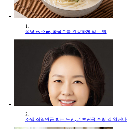
1.
설탕 vs 소금, 콩국수를 건강하게 먹는 법
2.
소액 직역연금 받는 노인, 기초연금 수령 길 열린다