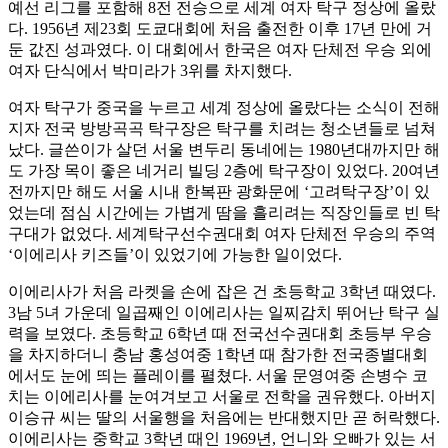
예선 리그를 포함해 8전 전승으로 세계 여자 탁구 정상에 올랐
다. 1956년 제23회 도쿄대회에 처음 출전한 이후 17년 만에 거
둔 값진 성과였다. 이 대회에서 한국은 여자 단체전 우승 외에
여자 단식에서 박미라가 3위를 차지했다.
여자 탁구가 중국을 누르고 세계 정상에 올랐다는 소식이 전해
지자 전국 방방곡곡 탁구장은 탁구를 치려는 청소년들로 넘쳐
났다. 글쓴이가 살던 서울 변두리 동네에는 1980년대까지만 해
도 가장 목이 좋은 네거리 빌딩 2층에 탁구장이 있었다. 20여년
전까지만 해도 서울 시내 한복판 광화문에 ‘고려탁구장’이 있
었는데 점심 시간에는 가볍게 땀을 흘리려는 직장인들로 빈 탁
구대가 없었다. 세계탁구선수권대회 여자 단체전 우승의 주역
‘이에리사 키즈들’이 있었기에 가능한 일이었다.
이에리사가 처음 라켓을 손에 잡은 건 초등학교 3학년 때였다.
3남 5녀 가운데 일곱째인 이에리사는 일찌감치 뛰어난 탁구 실
력을 보였다. 초등학교 6학년 때 전국선수권대회 초등부 우승
을 차지하더니 충남 홍성여중 1학년 때 참가한 전국종별대회
에서도 눈에 띄는 플레이를 펼쳤다. 서울 문영여중 손병수 코
치는 이에리사를 눈여겨보고 서울로 전학을 권유했다. 아버지
이승규 씨는 딸의 서울행을 처음에는 반대했지만 곧 허락했다.
이에리사는 중학교 3학년 때인 1969년, 언니와 오빠가 있는 서