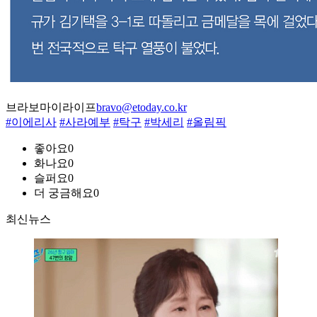
브라보마이라이프
bravo@etoday.co.kr
#이에리사
#사라예부
#탁구
#박세리
#올림픽
좋아요
0
화나요
0
슬퍼요
0
더 궁금해요
0
최신뉴스