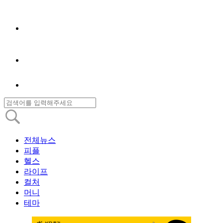
전체뉴스
피플
헬스
라이프
컬처
머니
테마