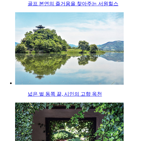
골프 본연의 즐거움을 찾아주는 서원힐스
넓은 벌 동쪽 끝, 시인의 고향 옥천