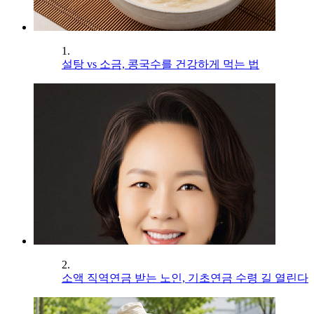
1.
설탕 vs 소금, 콩국수를 건강하게 먹는 법
2.
소액 직역연금 받는 노인, 기초연금 수령 길 열린다