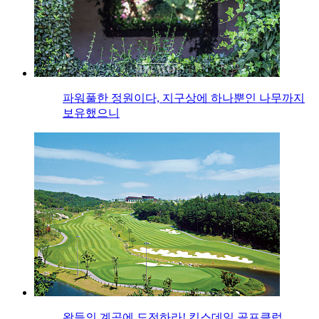
파워풀한 정원이다, 지구상에 하나뿐인 나무까지
보유했으니
왕들의 계곡에 도전하라! 킹스데일 골프클럽