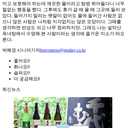
끼고 보호해야 하는데 깨끗한 물이라고 텀벙 뛰어들다니 너무
철없는 행동을 했다. 그후에도 휴가 갈 때 올 때 그곳에 들러 보
았다. 들어가지 말라는 팻말이 없어도 물에 들어간 사람은 없
으니 많은 사람은 나처럼 지각없지는 않은 모양이다. 그때를
생각하면 반성도 되고 너무 창피하지만, 그래도 나는 설악산
옥녀탕에서 수영해 본 사람이라는 생각에 즐거운 미소가 떠오
른다.
박혜경 시니어기자
bravopress@etoday.co.kr
좋아요
0
화나요
0
슬퍼요
0
더 궁금해요
0
최신뉴스