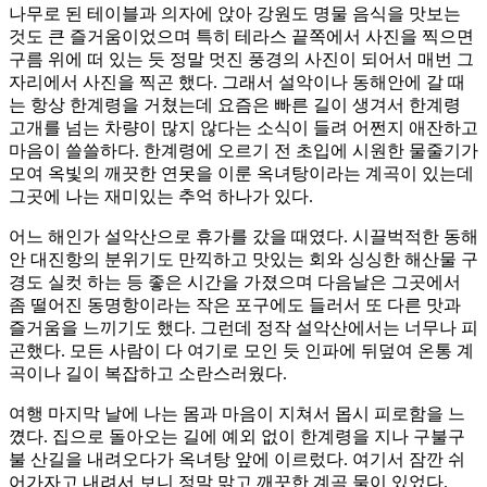
나무로 된 테이블과 의자에 앉아 강원도 명물 음식을 맛보는
것도 큰 즐거움이었으며 특히 테라스 끝쪽에서 사진을 찍으면
구름 위에 떠 있는 듯 정말 멋진 풍경의 사진이 되어서 매번 그
자리에서 사진을 찍곤 했다. 그래서 설악이나 동해안에 갈 때
는 항상 한계령을 거쳤는데 요즘은 빠른 길이 생겨서 한계령
고개를 넘는 차량이 많지 않다는 소식이 들려 어쩐지 애잔하고
마음이 쓸쓸하다. 한계령에 오르기 전 초입에 시원한 물줄기가
모여 옥빛의 깨끗한 연못을 이룬 옥녀탕이라는 계곡이 있는데
그곳에 나는 재미있는 추억 하나가 있다.
어느 해인가 설악산으로 휴가를 갔을 때였다. 시끌벅적한 동해
안 대진항의 분위기도 만끽하고 맛있는 회와 싱싱한 해산물 구
경도 실컷 하는 등 좋은 시간을 가졌으며 다음날은 그곳에서
좀 떨어진 동명항이라는 작은 포구에도 들러서 또 다른 맛과
즐거움을 느끼기도 했다. 그런데 정작 설악산에서는 너무나 피
곤했다. 모든 사람이 다 여기로 모인 듯 인파에 뒤덮여 온통 계
곡이나 길이 복잡하고 소란스러웠다.
여행 마지막 날에 나는 몸과 마음이 지쳐서 몹시 피로함을 느
꼈다. 집으로 돌아오는 길에 예외 없이 한계령을 지나 구불구
불 산길을 내려오다가 옥녀탕 앞에 이르렀다. 여기서 잠깐 쉬
어가자고 내려서 보니 정말 맑고 깨끗한 계곡 물이 있었다.