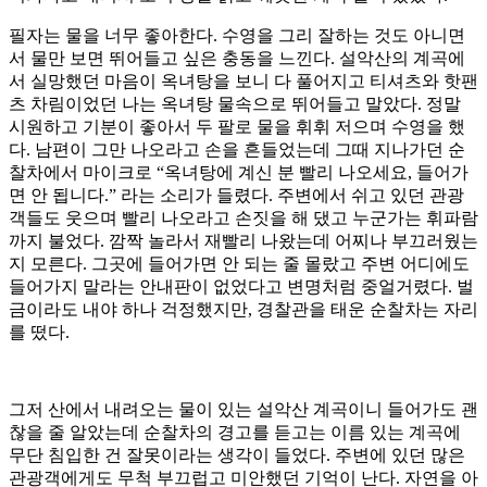
필자는 물을 너무 좋아한다. 수영을 그리 잘하는 것도 아니면
서 물만 보면 뛰어들고 싶은 충동을 느낀다. 설악산의 계곡에
서 실망했던 마음이 옥녀탕을 보니 다 풀어지고 티셔츠와 핫팬
츠 차림이었던 나는 옥녀탕 물속으로 뛰어들고 말았다. 정말
시원하고 기분이 좋아서 두 팔로 물을 휘휘 저으며 수영을 했
다. 남편이 그만 나오라고 손을 흔들었는데 그때 지나가던 순
찰차에서 마이크로 “옥녀탕에 계신 분 빨리 나오세요, 들어가
면 안 됩니다.” 라는 소리가 들렸다. 주변에서 쉬고 있던 관광
객들도 웃으며 빨리 나오라고 손짓을 해 댔고 누군가는 휘파람
까지 불었다. 깜짝 놀라서 재빨리 나왔는데 어찌나 부끄러웠는
지 모른다. 그곳에 들어가면 안 되는 줄 몰랐고 주변 어디에도
들어가지 말라는 안내판이 없었다고 변명처럼 중얼거렸다. 벌
금이라도 내야 하나 걱정했지만, 경찰관을 태운 순찰차는 자리
를 떴다.
그저 산에서 내려오는 물이 있는 설악산 계곡이니 들어가도 괜
찮을 줄 알았는데 순찰차의 경고를 듣고는 이름 있는 계곡에
무단 침입한 건 잘못이라는 생각이 들었다. 주변에 있던 많은
관광객에게도 무척 부끄럽고 미안했던 기억이 난다. 자연을 아