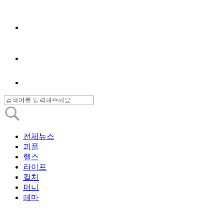
전체뉴스
피플
헬스
라이프
컬처
머니
테마