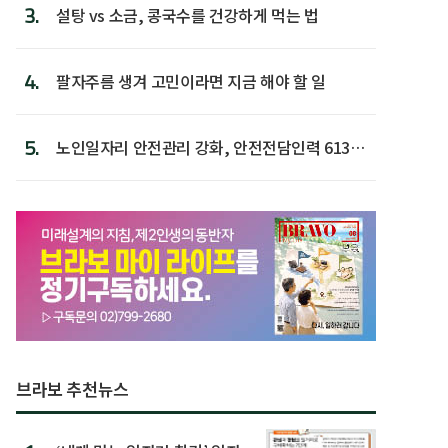
3.
설탕 vs 소금, 콩국수를 건강하게 먹는 법
4.
팔자주름 생겨 고민이라면 지금 해야 할 일
5.
노인일자리 안전관리 강화, 안전전담인력 613명
첫 배치
브라보 추천뉴스