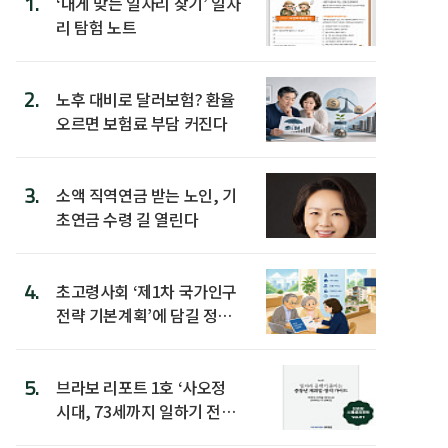
1.
‘내게 맞는 일자리 찾기’ 일자
리 탐험 노트
2.
노후 대비로 달러보험? 환율
오르면 보험료 부담 커진다
3.
소액 직역연금 받는 노인, 기
초연금 수령 길 열린다
4.
초고령사회 ‘제1차 국가인구
전략 기본계획’에 담길 정책
은
5.
브라보 리포트 1호 ‘사오정
시대, 73세까지 일하기 전략’
발간