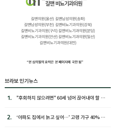
브라보 인기뉴스
1.
"후회하지 않으려면" 60세 넘어 끊어내야 할 사
람 1위
2.
‘아파도 집에서 늙고 싶어…’ 고령 가구 40% 노
후 주택이라 어...