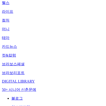
헬스
라이프
컬처
머니
테마
카드뉴스
컷&칼럼
브라보스페셜
브라보리포트
DIGITAL LIBRARY
50+ 시니어 신춘문예
블로그