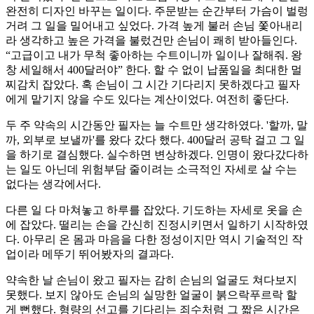
완전히 디자인 바꾸는 일이다. 주문받는 순간부터 가슴이 벌렁
거려 그 일을 밀어내고 싶었다. 가격 높게 불러 손님 쫓아내리
라 생각하고 높은 가격을 불렀건만 손님이 쾌히 받아들인다.
“고급이고 내가 무척 좋아하는 수트이니까 일이나 잘해줘. 왕
창 세일해서 400달러야” 한다. 할 수 없이 납품일을 최대한 멀
찌감치 잡았다. 혹 손님이 그 시간 기다리지 못하겠다고 필자
에게 맡기지 않을 수도 있다는 계산이었다. 여전히 좋단다.
두 주 약속의 시간동안 필자는 늘 수트만 생각하였다. '할까, 말
까, 외부로 보낼까'를 왔다 갔다 했다. 400달러 공탁 걸고 그 일
을 하기로 결심했다. 실수하면 변상하겠다. 인명이 왔다갔다하
는 일도 아닌데 위험부담 줄이려는 소극적인 자세로 살 수는
없다는 생각에서다.
다른 일 다 마쳐놓고 하루를 잡았다. 기도하는 자세로 옷을 손
에 잡았다. 떨리는 손을 간신히 진정시키면서 일하기 시작하였
다. 아무리 온 몸과 마음을 다한 정성이지만 역시 기술적인 작
업이라 메뚜기 뛰어봤자의 결과다.
약속한 날 손님이 왔고 필자는 감히 손님의 얼굴도 쳐다보지
못했다. 보지 않아도 손님의 실망한 얼굴이 붉으락푸르락 할
게 뻔했다. 형량의 선고를 기다리는 죄수처럼 그 짧은 시간은