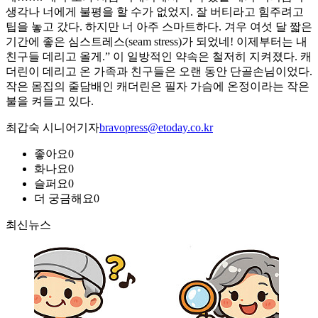
생각나 너에게 불평을 할 수가 없었지. 잘 버티라고 힘주려고
팁을 놓고 갔다. 하지만 너 아주 스마트하다. 겨우 여섯 달 짧은
기간에 좋은 심스트레스(seam stress)가 되었네! 이제부터는 내
친구들 데리고 올게.” 이 일방적인 약속은 철저히 지켜졌다. 캐
더린이 데리고 온 가족과 친구들은 오랜 동안 단골손님이었다.
작은 몸집의 줄담배인 캐더린은 필자 가슴에 온정이라는 작은
불을 켜들고 있다.
최갑숙 시니어기자
bravopress@etoday.co.kr
좋아요
0
화나요
0
슬퍼요
0
더 궁금해요
0
최신뉴스