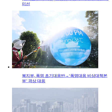
미선
복지부, 폭염 초기대응반→‘폭염대응 비상대책본
부’ 격상 대응