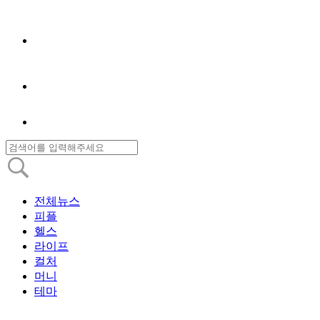
전체뉴스
피플
헬스
라이프
컬처
머니
테마