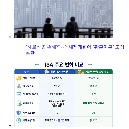
“해로하면 손해?” 8·3 세제개편에 ‘황혼이혼’ 조장
논란