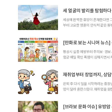
세 얼굴의 발리를 탐험하다
세상에 완벽한 휴양이 존재한다면 그 
부터 고요한 영혼의 안식처 같은 동
무는 지역마다 전혀 다른 시공간으로
는 비 한 방울 보기 힘든 쾌적한 건
순한 휴양을 넘어 오감이 깨어나는 
[만화로 보는 시니어 뉴스]
평상시 실종 예방부터 주의보·경보
험군 매일 확인 폭염이 심해지면서 
하고, 폭염 주의보·경보가 내려지면
환자와 가족에게 폭염 행동요령을 직
매어르신은 인지기능 저하로 폭염 
재취업부터 창업까지, 상
있습니다. 외출
은퇴 후 다시 일을 시작하려는 중장
업이 달라 혼란스럽다. 재취업을 
여성새로일하기센터, 사회참여와 소
자신의 상황에 맞는 지원기관을 알고
준비부터 구직 수당까지 고용노동부
[브라보 문화 이슈] 유방암
업 지원 계획을 세