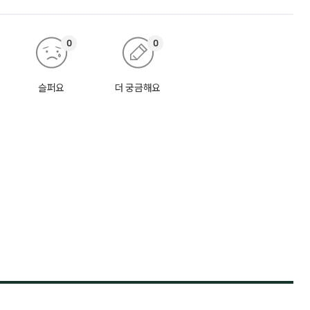
0
0
슬퍼요
더 궁금해요