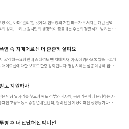
장소는 아마 ‘발리’일 것이다. 인도양의 거친 파도가 부서지는 해안 절벽
부의 성지, 그리고 원시림의 생명력이 꿈틀대는 우붓의 정글까지. 발리는 머
 여행자를 안내한다. 무더위와 장마로 지쳐가는 시기, 하지만 8월의 발리
기 시즌을 맞아 지구상에서 즐길 수 있는 완벽한 기후를 선물한다. 올여름 단
특별한 여정을 원한다면, 미지의 매력으로 가득 찬 발리의 세 가지 얼굴
 폭염 속 치매어르신 더 촘촘히 살펴요
 시 폭염 행동요령 안내 중대경보 땐 치매환자·가족에 카카오톡 발송…고위
치매어르신에 대한 보호도 한층 강화됩니다. 평상시에는 실종 예방에 집중
 행동요령을 안내합니다. 특히 새롭게 마련된 ‘중대경보’ 단계에서는 치매
접 전달하고 온열질환 위험이 높은 어르신의 안전을 매일 확인합니다. 치
상황을 제대로 인식하거나 스스로 적절하게 대처하는 데 어려움을 겪을 수
담받고 지원하자
년은 막상 일자리를 찾으려 해도 정부와 지자체, 공공기관마다 운영하는 사
원한다면 고용노동부 중장년내일센터, 경력 단절 여성이라면 성평등가족부
득을 함께 원한다면 보건복지부 노인일자리사업이 출발점이 될 수 있다.
 활용하는 것만으로도 새로운 일을 시작하는 문턱이 훨씬 낮아진다. 취업
 국민취업지원제도 구직활동이 쉽지 않은 사람을 위한 제도다. 개인별 취
 투병 후 더 단단해진 박미선