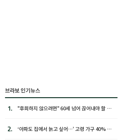
브라보 인기뉴스
1.
"후회하지 않으려면" 60세 넘어 끊어내야 할 사
람 1위
2.
‘아파도 집에서 늙고 싶어…’ 고령 가구 40% 노
후 주택이라 어...