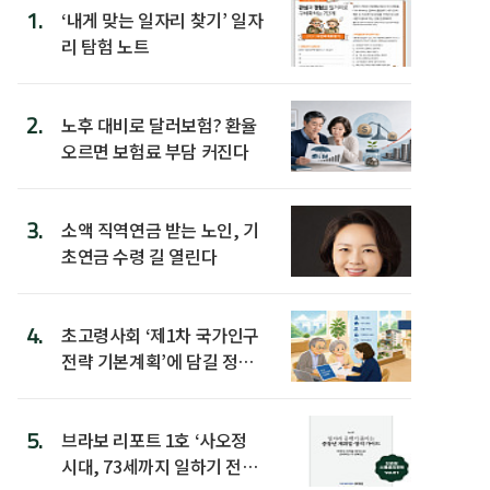
1.
‘내게 맞는 일자리 찾기’ 일자
리 탐험 노트
2.
노후 대비로 달러보험? 환율
오르면 보험료 부담 커진다
3.
소액 직역연금 받는 노인, 기
초연금 수령 길 열린다
4.
초고령사회 ‘제1차 국가인구
전략 기본계획’에 담길 정책
은
5.
브라보 리포트 1호 ‘사오정
시대, 73세까지 일하기 전략’