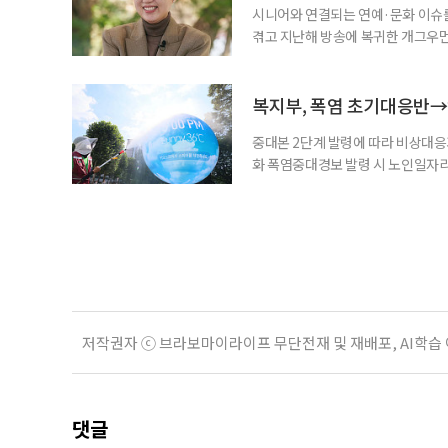
시니어와 연결되는 연예·문화 이슈를
겪고 지난해 방송에 복귀한 개그우먼
나 최근 개그맨 김영철의 유튜브 채
길을 끌었다. 투병 이후에도 자신의 
까. 오랜 방송 생활 뒤 전해진 투병
복지부, 폭염 초기대응반→
중대본 2단계 발령에 따라 비상대응기
화 폭염중대경보 발령 시 노인일자
초기대응반을 ‘폭염대응 비상대책본부
긴급회의를 열고 폭염대응 비상대책
책본부(중대본) 2단계(심각)가 발
운영
저작권자 ⓒ 브라보마이라이프 무단전재 및 재배포, AI학습
댓글