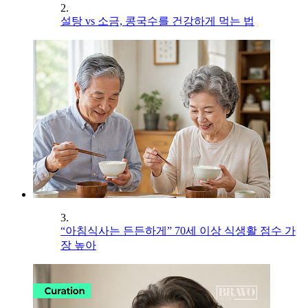
2.
설탕 vs 소금, 콩국수를 건강하게 먹는 법
3.
“아침식사는 든든하게” 70세 이상 식생활 점수 가
장 높아