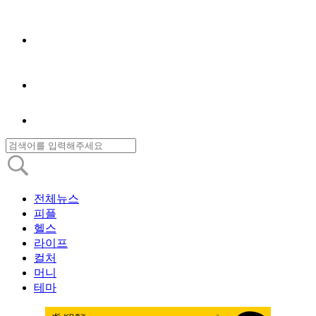
전체뉴스
피플
헬스
라이프
컬처
머니
테마