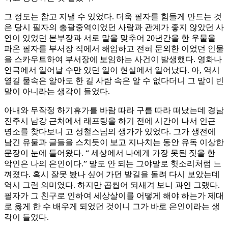
그 정도는 참고 지낼 수 있었다. 더욱 필자를 힘들게 만드는 것
은 당시 필자의 총괄중역이었던 사람과 관계가 좋지 않았던 사
연이 있었던 본부장과 서로 말을 맞추어 20년간을 한 우물을
파온 필자를 부서장 직에서 해임하고 전혀 문외한 이었던 인물
을 스카우트하여 부서장에 보임하는 사건이 발생했다. 영화나
연극에서 일어날 수만 있던 일이 현실에서 일어났다. 아, 역시
열길 물속은 알아도 한 길 사람 속은 알 수 없다더니 그 말이 빈
말이 아니라는 생각이 들었다.
아내와 무작정 하기휴가를 바람 따라 구름 따라 떠났는데 경남
진주시 남강 근처에서 래프팅을 하기 전에 시간이 나서 인근
명소를 찾다보니 고 성철스님의 생가가 있었다. 그가 생전에
남긴 유물과 글들을 스치듯이 보고 지나치는 동안 유독 이상한
문장이 눈에 들어왔다. “ 세상에서 나에게 가장 못된 짓을 한
악인은 나의 은인이다.” 말도 안 되는 그야말로 헛소리처럼 느
껴졌다. 혹시 잘못 봤나 싶어 가던 발길을 돌려 다시 보았는데
역시 그런 의미였다. 하지만 곱씹어 되새겨 보니 과연 그랬다.
필자가 그 친구로 인하여 세상살이를 어떻게 해야 하는가 제대
로 옳게 한 수 배우게 되었던 것이니 그가 바로 은인이라는 생
각이 들었다.