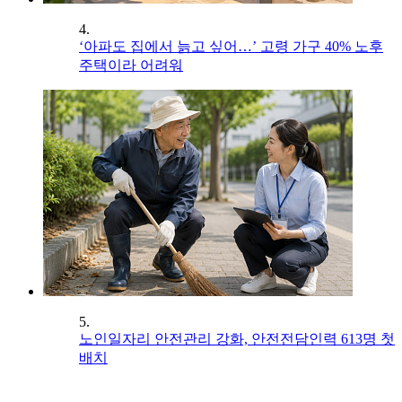
4.
‘아파도 집에서 늙고 싶어…’ 고령 가구 40% 노후
주택이라 어려워
5.
노인일자리 안전관리 강화, 안전전담인력 613명 첫
배치