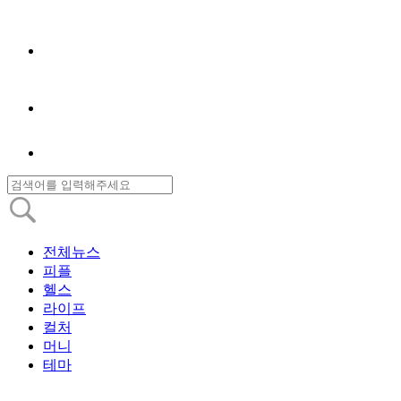
전체뉴스
피플
헬스
라이프
컬처
머니
테마