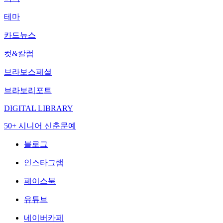
테마
카드뉴스
컷&칼럼
브라보스페셜
브라보리포트
DIGITAL LIBRARY
50+ 시니어 신춘문예
블로그
인스타그램
페이스북
유튜브
네이버카페