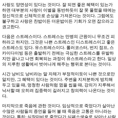
사랑도 양면성이 있다는 것이다. 잘 되면 좋은 혜택이 있는가
하면 대부분의 사랑이 이별을 동반하듯이 잘 못 풀렸을 때에는
정신적으로 신체적으로 손상을 가져온다는 것이다. 그럼에도
불구하고 사랑은 찬밥이든 더운밥이든 기회가 오면 잡으라고
권고한다.
다음은 스트레스이다. 스트레스는 만병의 근원이니 무조건 피
하라고 하지만, 그것은 나쁜 스트레스인 디스트레스이고 좋은
스트레스도 있다. 유스트레스이다. 롤러코스터, 번지 점프, 스
카이다이빙 등은 출발하기 전에는 극심한 스트레스를 유발하
지만 끝나고 나면 회복되는 과정이 유스트레스라고 한다. 일상
의 지루한 생활에서 벗어나게 해주는 행위로 본다는 것이다.
시간 낭비도 낭비라는 말 자체가 부정적이듯이 나쁜 것으로만
알지만, 그 혜택이 있다는 것이다. 주변을 지저분하게 방치해
두고 있을 때, 멍청한 사람처럼 껌을 씹을 때, 강의가 지루해서
낙서할 때 오히려 집중력이 길러지고 창의력이 나온다는 것이
다.
마지막으로 죽음에 관한 것이다. 임상적으로 죽었다가 살아난
수많은 사람들의 증언을 들어 볼 때 죽음은 고통은 아니라는
것이다. 특히; 심장마비로 죽었다가 심폐소생술로 살아난 사람