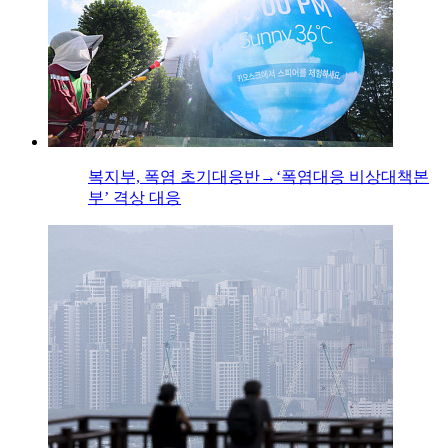
복지부, 폭염 초기대응반→‘폭염대응 비상대책본
부’ 격상 대응