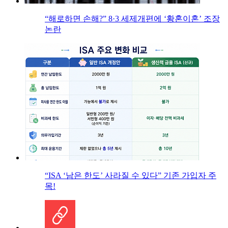
“해로하면 손해?” 8·3 세제개편에 ‘황혼이혼’ 조장
논란
“ISA ‘남은 한도’ 사라질 수 있다” 기존 가입자 주
목!