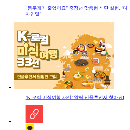
"몸무게가 줄었어요" 중장년 맞춤형 식단 실험, ‘디
자인밀’
‘K-로컬 미식여행 33선’ 알릴 인플루언서 찾아요!