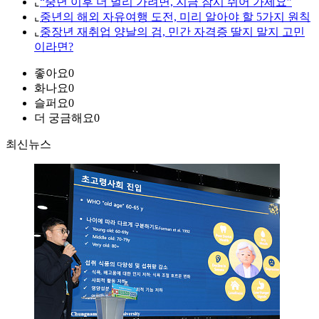
⌞
“중년 이후 더 멀리 가려면, 지금 잠시 쉬어 가세요”
⌞
중년의 해외 자유여행 도전, 미리 알아야 할 5가지 원칙
⌞
중장년 재취업 양날의 검, 민간 자격증 딸지 말지 고민
이라면?
좋아요
0
화나요
0
슬퍼요
0
더 궁금해요
0
최신뉴스