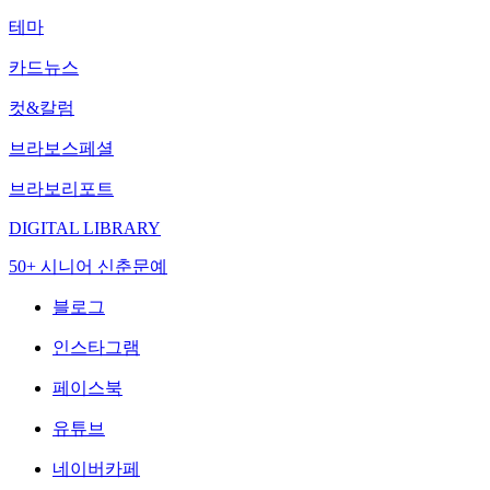
테마
카드뉴스
컷&칼럼
브라보스페셜
브라보리포트
DIGITAL LIBRARY
50+ 시니어 신춘문예
블로그
인스타그램
페이스북
유튜브
네이버카페