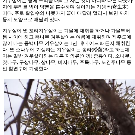
겨우살이는 땅에 뿌리를 내리고 사는 것이 아니라 다른 나뭇가
지에 뿌리를 박아 양분을 흡수하며 살아가는 기생목(寄生木)
이다. 주로 활엽수의 나뭇가지 끝에 매달려 멀리서 보면 까치
둥지 모양으로 매달려 있다.
겨우살이 및 꼬리겨우살이는 겨울에 채취를 하거나 가을부터
봄 사이에 하고 뽕나무 겨우살이는 여름에 채취하며 제주도에
많이 나는 동백나무 겨우살이는 1년 내내 어느 때든지 채취한
다. 또 소나무에 기생하는 겨우살이는 송라(松蘿)라고 하는데
이는 일반 겨우살이와는 다른 지의류(이끼) 종류이다. 소나무,
잣나무, 구상나무, 삼나무, 비자나무, 주목나무, 노간주나무 등
인 침엽수에 기생한다.