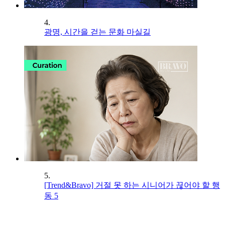
4.
광명, 시간을 걷는 문화 마실길
5.
[Trend&Bravo] 거절 못 하는 시니어가 끊어야 할 행
동 5