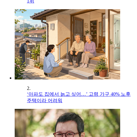
1위
2.
‘아파도 집에서 늙고 싶어…’ 고령 가구 40% 노후
주택이라 어려워