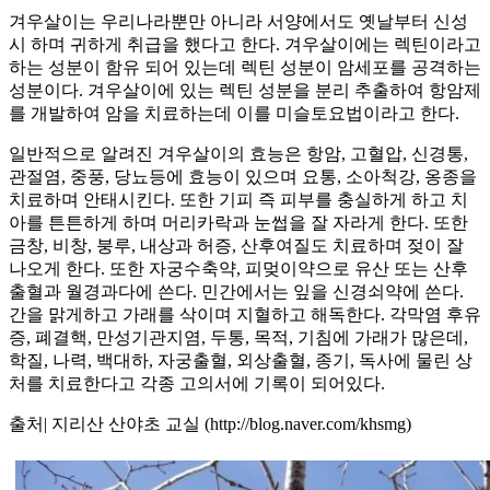
겨우살이는 우리나라뿐만 아니라 서양에서도 옛날부터 신성
시 하며 귀하게 취급을 했다고 한다. 겨우살이에는 렉틴이라고
하는 성분이 함유 되어 있는데 렉틴 성분이 암세포를 공격하는
성분이다. 겨우살이에 있는 렉틴 성분을 분리 추출하여 항암제
를 개발하여 암을 치료하는데 이를 미슬토요법이라고 한다.
일반적으로 알려진 겨우살이의 효능은 항암, 고혈압, 신경통,
관절염, 중풍, 당뇨등에 효능이 있으며 요통, 소아척강, 옹종을
치료하며 안태시킨다. 또한 기피 즉 피부를 충실하게 하고 치
아를 튼튼하게 하며 머리카락과 눈썹을 잘 자라게 한다. 또한
금창, 비창, 붕루, 내상과 허증, 산후여질도 치료하며 젖이 잘
나오게 한다. 또한 자궁수축약, 피멎이약으로 유산 또는 산후
출혈과 월경과다에 쓴다. 민간에서는 잎을 신경쇠약에 쓴다.
간을 맑게하고 가래를 삭이며 지혈하고 해독한다. 각막염 후유
증, 폐결핵, 만성기관지염, 두통, 목적, 기침에 가래가 많은데,
학질, 나력, 백대하, 자궁출혈, 외상출혈, 종기, 독사에 물린 상
처를 치료한다고 각종 고의서에 기록이 되어있다.
출처| 지리산 산야초 교실 (http://blog.naver.com/khsmg)