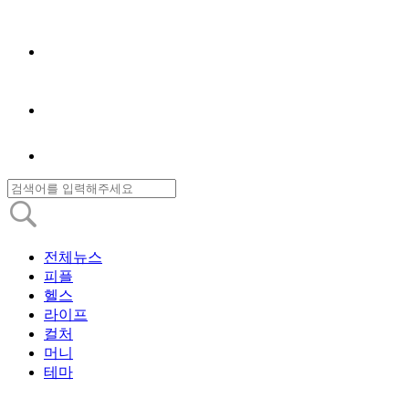
전체뉴스
피플
헬스
라이프
컬처
머니
테마