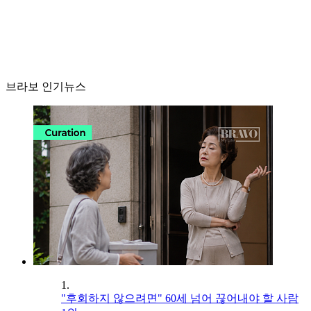
브라보 인기뉴스
1.
"후회하지 않으려면" 60세 넘어 끊어내야 할 사람