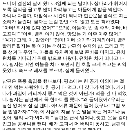
드디어 결전의 날이 왔다. 3일째 되는 날이다. 상다리가 휘어지
도록 음식을 골고루 많이 차려놓고는 아들에게 밥을 먹인다.
아니나 다를까, 아침식사 시간이 되니까 현관문을 열쇠로 여는
소리가 들린다. 필자는 눈길 한번 주지 않고 모른 척하였다.
“아빠! 회사에 갔다 왔어?” “으?응, 아들아, 밥 좀 주라, 아빠, 배
고프다!” “아빠, 빨리 여기 앉어. 맛있는 거 아주 아주 많어.”
“여기? 그래, 아, 알았어” “엄마! 아빠 숟가락 가져와야지. 빨리
빨리!” 필자는 못 이기는 척하고 남편의 수저와 밥, 그리고 국
을 챙겨다 주었다. 아들을 유치원에 보낼 준비를 마치고, 유치
원차를 기다리기 위해 밖으로 나왔다. 유치원 차가 떠나고 나
서, 필자는 머언 하늘을 쳐다 보면서 한 호흡 크게 쉬고는 씨익
웃었다. 속으로 쾌재를 부르며, 집에 들어왔다.
남편은 폭풍 흡입을 했나보다. 평소에는 한 공기 이외에는 절
대 안 먹는 사람인데, 한 공기 다 먹고, 더 갖다가 먹었다. 거기
다가 과일에 커피까지 챙겨 먹은 것이 아닌가! 먹을 건 다 먹었
네. 필자는 남편에게 꼭 한마디를 했다. “왜 들어왔어? 우리는
당신 없어도 잘 살 텐데. 아! 서류 때문에 들어 왔구나! 그럼 오
늘 법원가자.” “아, 이 사람이 지금 무슨 말을 하는 거야? 나 늦
었어. 빨리 나가 봐야 돼.” 남편은 급히 일어나, 씻고, 옷을 갈아
입고는 꽁무니를 뺀다. 배가 고파서 더 버티지 못하고 ,남편의
반란은 이렇게 허망하게 ‘3일천하’로 끝을 맺었다.