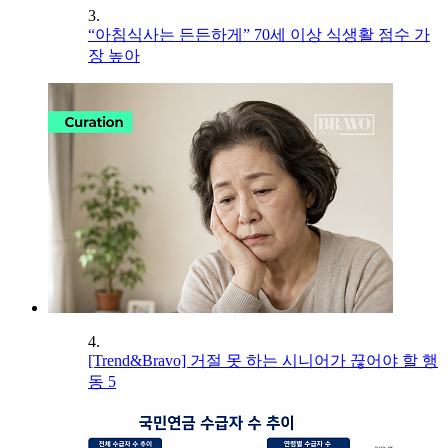
3.
“아침식사는 든든하게” 70세 이상 식생활 점수 가
장 높아
4.
[Trend&Bravo] 거절 못 하는 시니어가 끊어야 할 행
동 5