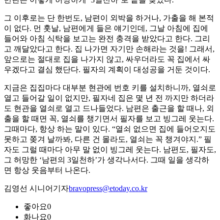
그 이후로는 단 한번도, 남편이 외박을 하거나, 가출을 해 본적
이 없다. 먼 훗날, 남편에게 들은 얘기인데, 그날 아침에 집에
들어와 아침 식탁을 보고는 완전 충격을 받았다고 한다. 그리
고 깨달았다고 한다. 집 나가면 자기만 손해라는 것을! 그래서,
앞으로는 절대로 집을 나가지 않고, 싸우더라도 꼭 집에서 싸
우겠다고 결심 했단다. 필자의 계획이 대성공을 거둔 것이다.
지금은 집집마다 대부분 현관에 번호 키를 설치하니까, 열쇠로
열고 들어갈 일이 없지만, 필자네 집은 몇 년 전 까지만 하더라
도 현관을 열쇠로 열고 드나들었다. 남편은 출근을 할 때나, 외
출을 할 때면 꼭, 열쇠를 챙기면서 필자를 보고 빙그레 웃는다.
그때마다, 항상 하는 말이 있다. “열쇠 없으면 집에 들어오지도
못하고 쫒겨 날까봐, 다른 건 몰라도, 열쇠는 꼭 챙겨야지.” 필
자도 그럴 때마다 아무 말 없이 빙그레 웃는다. 남편도, 필자도,
그 허망한 ‘남편의 3일천하’가 생각나서다. 그때 일을 생각하
면 항상 웃음부터 나온다.
김영선 시니어기자
bravopress@etoday.co.kr
좋아요
0
화나요
0