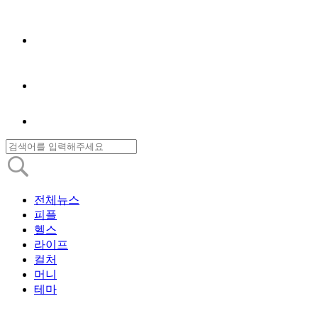
전체뉴스
피플
헬스
라이프
컬처
머니
테마