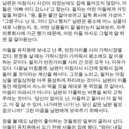
남편은 아침식사 시간이 되었는데도 집에 들어오지 않았다. 아
들은 ‘아빠 어디 갔느냐’고 찾는다. 필자는 어린 아들에게 거짓
말을 하였다. “응, 좋은 물건 알아보려고 일찍 회사에 가셨어.”
“그랬구나. 난 또, 어디 갔나 했지!” 남편은 평소에 어느 상품이
새로 나왔는지, 또, 어떤 상품들이 잘 팔리는지 살펴보러, 자주
의류회사에 가곤 했기 때문에, 어린 아들 까지도 그렇게 말 하
면 잘 알아듣는다.
아들을 유치원에 보내고 난 후, 반찬거리를 사러 가락시장엘
갔다. 문정동 살 때는 가락시장이 가까워서 평소에도 잘 이용
하는 곳이다. 필자가 반찬거리를 사러 간 것은 모두 다, 이유가
있다. 다음날 아침쯤엔, 남편이 아침식사 시간에 맞춰서 집에
들어 올 것이라는 계산을 해서다. 그것을 노리고, 필자는 아침
상을 생일상처럼 아주 풍성하게 차리려는 것이다. 남편이 이틀
동안 매장에서 자느라 먹을 것을 제대로 못 먹었을 것 같아서,
마음이 아파서가 아니다. 남편의 가출하는 버릇을 싸악 고쳐
주려는 것이다. ‘당신이 없어도 난, 아들하고 둘이서 더 잘 먹
고, 더 잘 살 수 있어. 나가려면 나가! 난, 당신 같은 남편 필요
없으니까!’ 그런 마음을 남편에게 보여주기 위해서다.
장을 볼 때도 남편이 좋아하는 것들로만 일부러 골라서 샀다.
아들이 유치원에서 오기 전에 서둘러 집에 왔다. “엄마! 내일