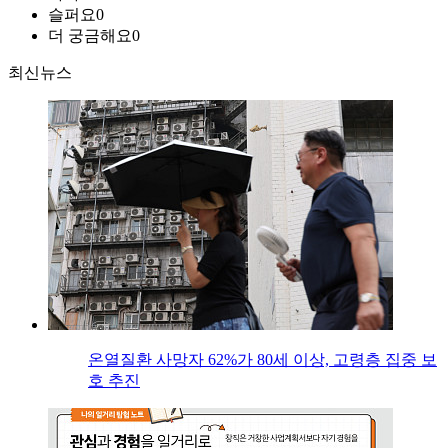
슬퍼요
0
더 궁금해요
0
최신뉴스
온열질환 사망자 62%가 80세 이상, 고령층 집중 보
호 추진