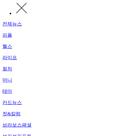
전체뉴스
피플
헬스
라이프
컬처
머니
테마
카드뉴스
컷&칼럼
브라보스페셜