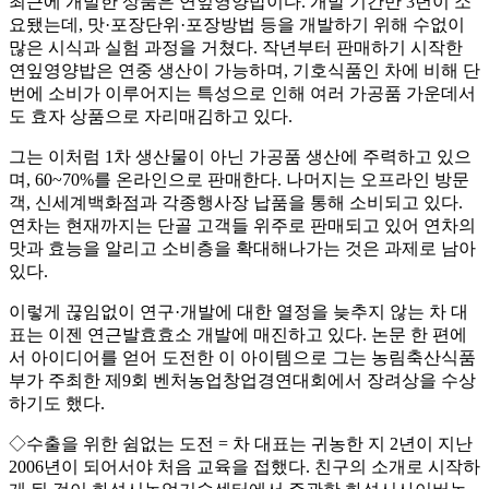
최근에 개발한 상품은 연잎영양밥이다. 개발 기간만 3년이 소
요됐는데, 맛·포장단위·포장방법 등을 개발하기 위해 수없이
많은 시식과 실험 과정을 거쳤다. 작년부터 판매하기 시작한
연잎영양밥은 연중 생산이 가능하며, 기호식품인 차에 비해 단
번에 소비가 이루어지는 특성으로 인해 여러 가공품 가운데서
도 효자 상품으로 자리매김하고 있다.
그는 이처럼 1차 생산물이 아닌 가공품 생산에 주력하고 있으
며, 60~70%를 온라인으로 판매한다. 나머지는 오프라인 방문
객, 신세계백화점과 각종행사장 납품을 통해 소비되고 있다.
연차는 현재까지는 단골 고객들 위주로 판매되고 있어 연차의
맛과 효능을 알리고 소비층을 확대해나가는 것은 과제로 남아
있다.
이렇게 끊임없이 연구·개발에 대한 열정을 늦추지 않는 차 대
표는 이젠 연근발효효소 개발에 매진하고 있다. 논문 한 편에
서 아이디어를 얻어 도전한 이 아이템으로 그는 농림축산식품
부가 주최한 제9회 벤처농업창업경연대회에서 장려상을 수상
하기도 했다.
◇수출을 위한 쉼없는 도전 = 차 대표는 귀농한 지 2년이 지난
2006년이 되어서야 처음 교육을 접했다. 친구의 소개로 시작하