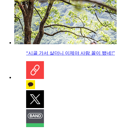
“시골 가서 살더니 이제야 사람 꼴이 됐네!”