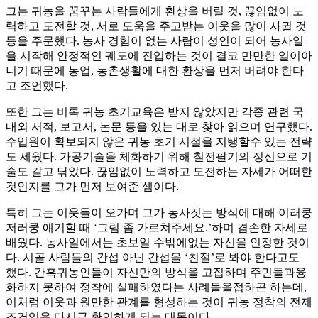
그는 귀농을 꿈꾸는 사람들에게 환상을 버릴 것, 끊임없이 노
력하고 도전할 것, 서로 도움을 주고받는 이웃을 많이 사귈 것
등을 주문했다. 농사 경험이 없는 사람이 성인이 되어 농사일
을 시작해 안정적인 궤도에 진입하는 것이 결코 만만한 일이아
니기 때문에 농업, 농촌생활에 대한 환상을 먼저 버려야 한다
고 조언했다.
또한 그는 비록 귀농 초기교육은 받지 않았지만 각종 관련 국
내외 서적, 보고서, 논문 등을 있는 대로 찾아 읽으며 연구했다.
수입원이 확보되지 않은 귀농 초기 시절을 지탱할수 있는 전략
도 세웠다. 가공기술을 체화하기 위해 칠전팔기의 정신으로 기
술도 갈고 닦았다. 끊임없이 노력하고 도전하는 자세가 어떠한
것인지를 그가 먼저 보여준 셈이다.
특히 그는 이웃들이 오가며 그가 농사짓는 방식에 대해 이러쿵
저러쿵 얘기할 때 ‘그럼 좀 가르쳐주세요.’하며 겸손한 자세로
배웠다. 농사일에서는 초보일 수밖에없는 자신을 인정한 것이
다. 시골 사람들의 간섭 아닌 간섭을 ‘친절’로 봐야 한다고도
했다. 간혹귀농인들이 자신만의 방식을 고집하며 주민들과융
화하지 못하여 정착에 실패하였다는 사례들을접하곤 하는데,
이처럼 이웃과 원만한 관계를 형성하는 것이 귀농 정착의 전제
조건임을 다시금 확인하게 되는 대목이다.