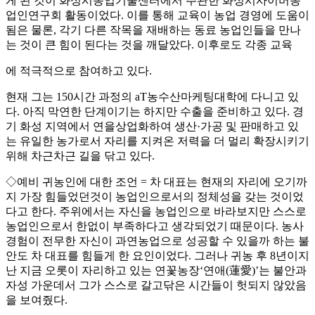
게 된 것이 화성시농업기술센터에서 주관한 화성시사이버농
업인연구회 활동이었다. 이를 통해 교육이 농업 경영에 도움이
됨은 물론, 각기 다른 작목을 재배하는 동료 농업인들을 만나
는 것이 큰 힘이 된다는 것을 깨달았다. 이후로도 각종 교육
에 적극적으로 참여하고 있다.
현재 그는 150시간 과정의 aT농수산마케팅대학에 다니고 있
다. 아직 막연한 단계이기는 하지만 수출을 준비하고 있다. 경
기 화성 지역에서 연을상업화하여 생산·가공 및 판매하고 있
는 유일한 농가로서 자리를 지켜온 저력을 더 멀리 확장시키기
위해 차근차근 길을 닦고 있다.
◇예비 귀농인에 대한 조언 = 차 대표는 현재의 자리에 오기까
지 가장 힘들었던것이 농업인으로서의 정체성을 갖는 것이었
다고 한다. 주위에서는 자신을 농업인으로 바라보지만 스스로
농업인으로서 한없이 부족하다고 생각되었기 때문이다. 농사
경험이 전무한 자신이 과연농업으로 성공할 수 있을까 하는 불
안도 차 대표를 힘들게 한 요인이었다. 그러나 귀농 후 8년이지
난 지금 오롯이 자리하고 있는 연꽃농장‘연애(蓮愛)’는 불안과
자성 가운데서 그가 스스로 갈고닦은 시간들이 헛되지 않았음
을 보여줬다.