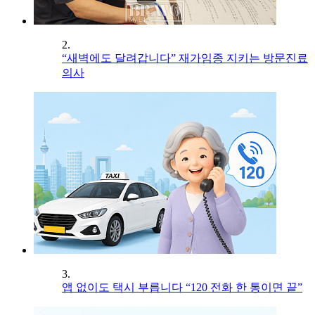
2.
“새벽에도 달려갑니다” 재가임종 지키는 방문진료
의사
3.
앱 없이도 택시 부릅니다 “120 전화 한 통이면 끝”