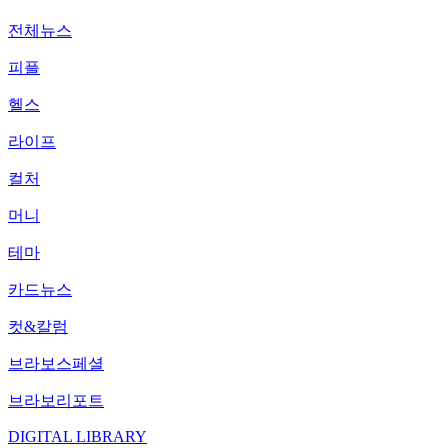
전체뉴스
피플
헬스
라이프
컬처
머니
테마
카드뉴스
컷&칼럼
브라보스페셜
브라보리포트
DIGITAL LIBRARY