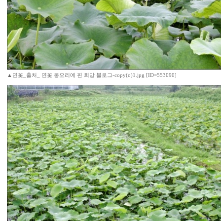
▲연꽃_출처_ 연꽃 봉오리에 핀 희망 블로그-copy(o)1.jpg [ID=553090]