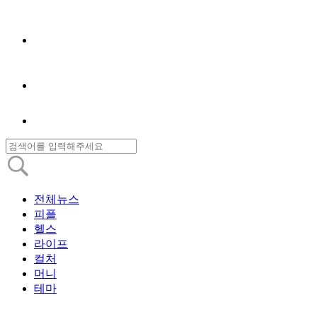
전체뉴스
피플
헬스
라이프
컬처
머니
테마