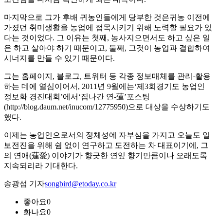
마지막으로 그가 후배 귀농인들에게 당부한 것은귀농 이전에
가졌던 취미생활을 농업에 접목시키기 위해 노력할 필요가 있
다는 것이었다. 그 이유는 첫째, 농사지으면서도 하고 싶은 일
은 하고 살아야 하기 때문이고, 둘째, 그것이 농업과 결합하여
시너지를 만들 수 있기 때문이다.
그는 홈페이지, 블로그, 트위터 등 각종 정보매체를 관리·활용
하는 데에 열심이어서, 2011년 9월에는‘제3회경기도 농업인
정보화 경진대회’에서‘집나간 연-蓮’포스팅
(http://blog.daum.net/inucom/12775950)으로 대상을 수상하기도
했다.
이제는 농업인으로서의 정체성에 자부심을 가지고 오늘도 일
보전진을 위해 쉼 없이 연구하고 도전하는 차 대표이기에, 그
의 연애(蓮愛) 이야기가 향긋한 연잎 향기만큼이나 오래도록
지속되리라 기대한다.
송광섭 기자
songbird@etoday.co.kr
좋아요
0
화나요
0