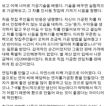
보고 어깨 너머로 가공기술을 배웠다. 기술을 배우면 실험적으
로 가공해보고, 그 차를 인사동 찻집에 가져가 시음을 청했다.
처음 찻집 주인들의 반응은 냉랭했다. 자신이 가공한 차를 차
로서 인정해주지 않는 모습을 대하자, 그는‘원가, 수익등을 생
각하지 말고 우선 마실 수 있는 차를 만들어보자’라고 결심하
고 차를 만들어 시음을 청하기를 반복했다. 이러한 꾸준한 노
력으로 찻집주인들이 오히려 조금씩 가공 방법을 알려줬고 1
년 반이라는 시간이 지나자 드디어‘얼마에 차를팔겠느냐?’라
는 질문을 받았다. 감격적인 순간이었지만 그동안 판매 가격에
대해 특별히 고민해본적이 없었다. 별 계산 없이 입에서 나온
금액이 1만2000원이었다. 최초로 직접 가공한 연잎차를 판매
하게 된 순간이었다.
연잎차를 만들고 나니, 자연스레 티백 가공으로 이어졌다. 다
음으로는 연의 씨에 해당하는 연자를가공한 환을 만들었다. 연
자가 몸에 좋은 성분을 많이 함유하고 있는 것으로 알려져 있
으나, 7~8월 한시적으로만 생산이 되는데다가 딱딱해서 먹기
가 어렵기 때문에 환으로 만들어 파는 것이 좋겠다는 아이디어
에 착안했다.