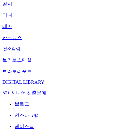
컬처
머니
테마
카드뉴스
컷&칼럼
브라보스페셜
브라보리포트
DIGITAL LIBRARY
50+ 시니어 신춘문예
블로그
인스타그램
페이스북