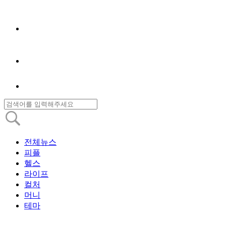
전체뉴스
피플
헬스
라이프
컬처
머니
테마