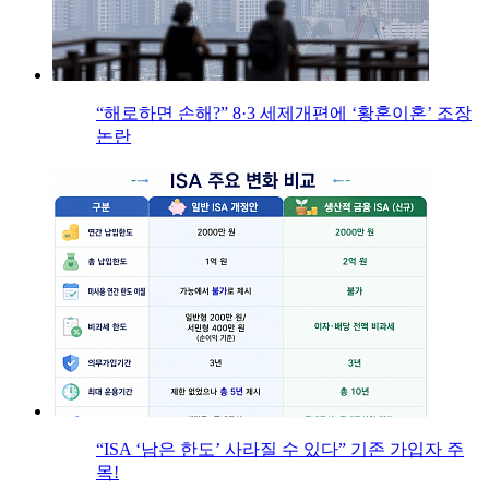
“해로하면 손해?” 8·3 세제개편에 ‘황혼이혼’ 조장
논란
“ISA ‘남은 한도’ 사라질 수 있다” 기존 가입자 주
목!