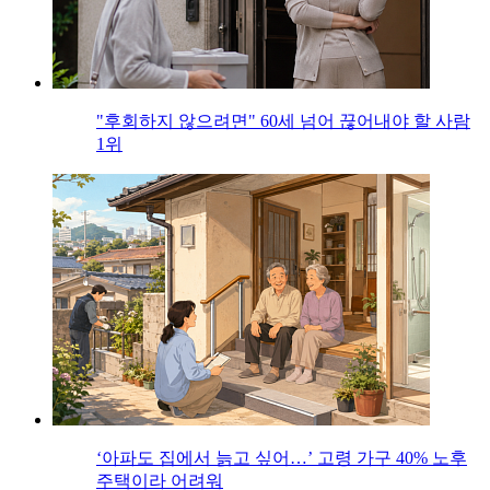
"후회하지 않으려면" 60세 넘어 끊어내야 할 사람
1위
‘아파도 집에서 늙고 싶어…’ 고령 가구 40% 노후
주택이라 어려워