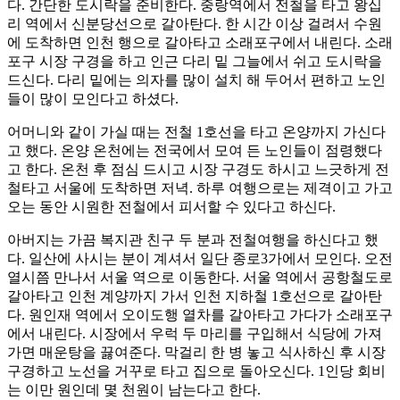
다. 간단한 도시락을 준비한다. 중랑역에서 전철을 타고 왕십
리 역에서 신분당선으로 갈아탄다. 한 시간 이상 걸려서 수원
에 도착하면 인천 행으로 갈아타고 소래포구에서 내린다. 소래
포구 시장 구경을 하고 인근 다리 밑 그늘에서 쉬고 도시락을
드신다. 다리 밑에는 의자를 많이 설치 해 두어서 편하고 노인
들이 많이 모인다고 하셨다.
어머니와 같이 가실 때는 전철 1호선을 타고 온양까지 가신다
고 했다. 온양 온천에는 전국에서 모여 든 노인들이 점령했다
고 한다. 온천 후 점심 드시고 시장 구경도 하시고 느긋하게 전
철타고 서울에 도착하면 저녁. 하루 여행으로는 제격이고 가고
오는 동안 시원한 전철에서 피서할 수 있다고 하신다.
아버지는 가끔 복지관 친구 두 분과 전철여행을 하신다고 했
다. 일산에 사시는 분이 계셔서 일단 종로3가에서 모인다. 오전
열시쯤 만나서 서울 역으로 이동한다. 서울 역에서 공항철도로
갈아타고 인천 계양까지 가서 인천 지하철 1호선으로 갈아탄
다. 원인재 역에서 오이도행 열차를 갈아타고 가다가 소래포구
에서 내린다. 시장에서 우럭 두 마리를 구입해서 식당에 가져
가면 매운탕을 끓여준다. 막걸리 한 병 놓고 식사하신 후 시장
구경하고 노선을 거꾸로 타고 집으로 돌아오신다. 1인당 회비
는 이만 원인데 몇 천원이 남는다고 한다.