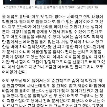
▲고등학교 교복을 입은 어르신들. 맨 왼쪽 분이 필자의 아버지. (손웅익 동년기자)
올 여름은 유난히 더운 것 같다. 장마는 사라지고 연일 태양이
작열한다. 열대야로 잠을 재대로 잘 수 없는 밤이 이어지고 있
다. 지구 온난화가 이런 변화를 의미하는 것인가 하는 생각이
든다. 다행히 올림픽 중계를 보면서 뒤척일 수 있어 그런대로
길고 더운 여름밤을 버텨낼 수 있다. 낮에는 숨이 턱턱 막히지
만 집에서는 에어컨을 틀지 않는다. 거실 구석에 하나 서 있고
안방 벽에 하나 걸려있지만 몇 년 째 가동한 적이 없다. 전기세
가 문제가 아니라 여름엔 땀을 흘려야 된다는 논리로 가동을
못하게 강제하고 있는 것이다. 아내와 아이들의 원성이 자자하
지만 워낙 필자의 고집이 강경하므로 다들 선풍기로 버티고 있
다. 이제 입추도 지났으니 조금만 더 버티면 된다고 하니 모두
어이없어 한다.
어제 부모님 댁에 들어서는데 순간적으로 숨이 턱 막혔다. 저
층 연립주택에 사시는데 앞뒤 동 간격이 좁고 저층이라 집안에
바람이 잘 통하지 않는다. 선풍기가 몇 대 돌아가긴 했지만 엄
청 더웠다. 팔순을 훌쩍 넘기신 두 분이 더위로 고생하시는 것
이 걱정스럽다고 했더니 전혀 문제없다고 하셨다. 어머니는 아
침 드시고 나서 근처 중랑천 변 그늘로 가신다고 했다. 그곳에