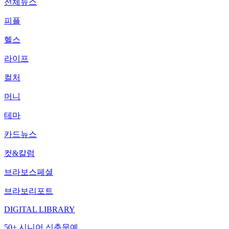
전체뉴스
피플
헬스
라이프
컬처
머니
테마
카드뉴스
컷&칼럼
브라보스페셜
브라보리포트
DIGITAL LIBRARY
50+ 시니어 신춘문예