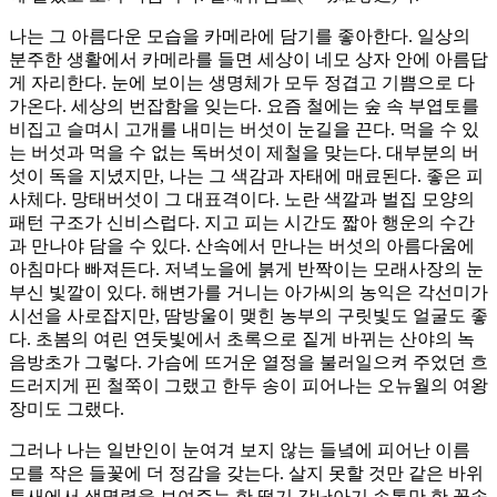
나는 그 아름다운 모습을 카메라에 담기를 좋아한다. 일상의
분주한 생활에서 카메라를 들면 세상이 네모 상자 안에 아름답
게 자리한다. 눈에 보이는 생명체가 모두 정겹고 기쁨으로 다
가온다. 세상의 번잡함을 잊는다. 요즘 철에는 숲 속 부엽토를
비집고 슬며시 고개를 내미는 버섯이 눈길을 끈다. 먹을 수 있
는 버섯과 먹을 수 없는 독버섯이 제철을 맞는다. 대부분의 버
섯이 독을 지녔지만, 나는 그 색감과 자태에 매료된다. 좋은 피
사체다. 망태버섯이 그 대표격이다. 노란 색깔과 벌집 모양의
패턴 구조가 신비스럽다. 지고 피는 시간도 짧아 행운의 수간
과 만나야 담을 수 있다. 산속에서 만나는 버섯의 아름다움에
아침마다 빠져든다. 저녁노을에 붉게 반짝이는 모래사장의 눈
부신 빛깔이 있다. 해변가를 거니는 아가씨의 농익은 각선미가
시선을 사로잡지만, 땀방울이 맺힌 농부의 구릿빛도 얼굴도 좋
다. 초봄의 여린 연둣빛에서 초록으로 짙게 바뀌는 산야의 녹
음방초가 그렇다. 가슴에 뜨거운 열정을 불러일으켜 주었던 흐
드러지게 핀 철쭉이 그랬고 한두 송이 피어나는 오뉴월의 여왕
장미도 그랬다.
그러나 나는 일반인이 눈여겨 보지 않는 들녘에 피어난 이름
모를 작은 들꽃에 더 정감을 갖는다. 살지 못할 것만 같은 바위
틈새에서 생명력을 보여주는 한 떨기 갓난아기 손톱만 한 꽃송