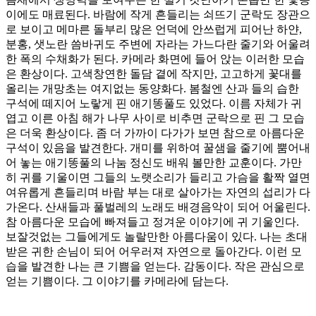
이에도 매료된다. 바람에 작게 흔들리는 쇠뜨기 군락도 장관으
로 보이고 메마른 돌부리 많은 언덕에 안쓰럽게 피어난 하얀,
분홍, 샛노란 씀바귀도 주변에 자라는 가느다란 줄기와 어울려
한 폭의 수채화가 된다. 카메라 화면에 들어 앉는 이러한 모습
은 환상이다. 고색창연한 돌담 곁에 작지만, 고고하게 꽃대를
올리는 개망초는 여지없는 동양화다. 봄철엔 산과 들의 습한
구석에 떼지어 노랗게 핀 애기똥풀도 있었다. 이름 자체가 귀
엽고 이른 아침 해가 나무 사이로 비추면 군락으로 핀 그 모습
은 더욱 환상이다. 좀 더 가까이 다가가 보면 참으로 아름다운
구석이 있음을 발견한다. 개미를 위하여 꿀샘을 줄기에 뿜어내
어 놓는 애기똥풀의 나눔 정신도 배워 볼만한 교훈이다. 가만
히 귀를 기울이면 그들의 노랫소리가 들리고 가슴을 활짝 열면
여유롭게 흔들리며 바람 부는 대로 살아가는 자연의 섭리가 다
가온다. 산새들과 풀벌레의 노래도 배경음악이 되어 어울린다.
참 아름다운 모습에 빠져들고 정겨운 이야기에 귀 기울인다.
보잘것없는 그들에게도 놀랄만한 아름다움이 있다. 나는 초대
받은 귀한 손님이 되어 어우러져 자연으로 돌아간다. 이런 모
습을 발견한 나는 큰 기쁨을 얻는다. 감동이다. 작은 관심으로
얻는 기쁨이다. 그 이야기를 카메라에 담는다.