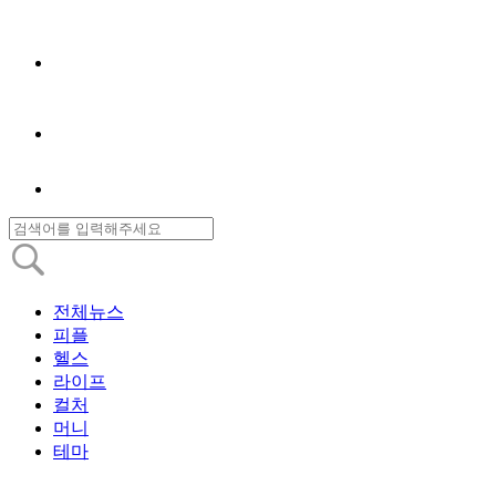
전체뉴스
피플
헬스
라이프
컬처
머니
테마