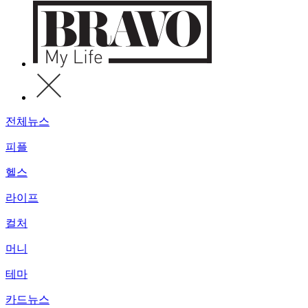
전체뉴스
피플
헬스
라이프
컬처
머니
테마
카드뉴스