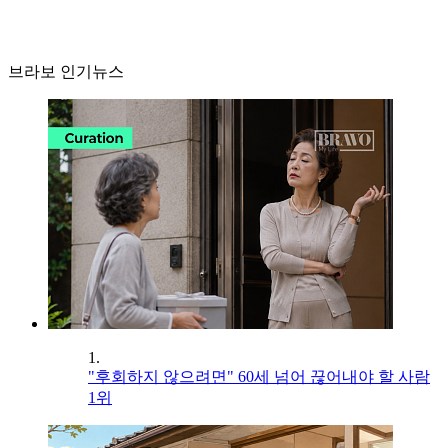
브라보 인기뉴스
1.
"후회하지 않으려면" 60세 넘어 끊어내야 할 사람
1위