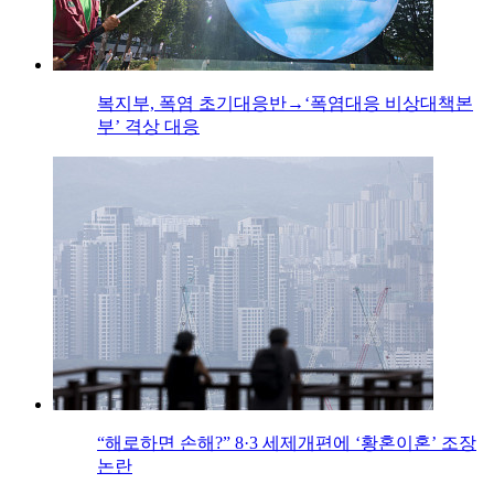
복지부, 폭염 초기대응반→‘폭염대응 비상대책본
부’ 격상 대응
“해로하면 손해?” 8·3 세제개편에 ‘황혼이혼’ 조장
논란