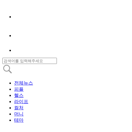
전체뉴스
피플
헬스
라이프
컬처
머니
테마