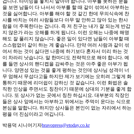
겁니다. 타이밍을 놓치지 말아야 합니다. 아부를 못하는 분들
을 보면 남들이 다 나서서 아부를 할 때 같이 섞여서 아부하는
것을 싫어합니다. 아부를 해야 할 것 같긴 한데 무의식속에 찬
사를 바치는 여러 사람들보다 아무 말 안하고 않아 있는 한사
람을 더 주목한다는 겁니다. 즉 저 친구는 내가 잘 되는게 반갑
지 않은가 라는 오해를 하게 됩니다. 이런 오해는 나중에 해명
해도 잘 풀리지 않습니다. 좋은 일이 있다면 남들이 아부할 때
스스럼없이 같이 하는 게 좋습니다. 만약 여러 사람과 같이 섞
여서 하는 것이 싫다면 나중에 하기보다 혼자서 미리 하는 것
이 차라리 낫습니다. 말 한마디도 전략적으로 해야 합니다. 예
를 들면 상사의 핸디켑을 감싸주는 것은 아주 좋은 아부가 됩
니다. 양면성 있는 것을 좋게 평하는 것인데 상사님 성격이 너
무 엄해서 무섭다고들 하지만 제가 보기에는 오히려 그렇게 화
통하기 때문에 리더쉽이 강하신 것 같습니다. 이런 화법은 솔
직한 인상을 주면서도 칭찬이기 때문에 상대의 기분을 좋게 합
니다. 또 상사가 없는 곳에서 칭찬 하십시요. 대부분의 직장인
들은 상사 앞에서는 아부하고 뒤에서는 주먹이 운다는 식으로
본심을 말합니다. 하지만 상사들은 본인이 없는 자리에서 하는
평을 더 진심이라고 여깁니다.
박용덕 시니어기자
bravopress@etoday.co.kr