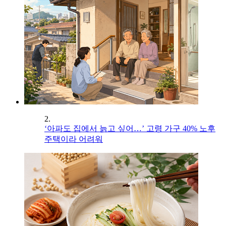
2.
‘아파도 집에서 늙고 싶어…’ 고령 가구 40% 노후
주택이라 어려워