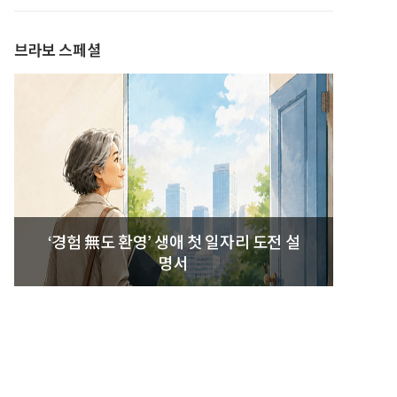
발간
브라보 스페셜
‘경험 無도 환영’ 생애 첫 일자리 도전 설
명서