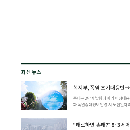
최신 뉴스
복지부, 폭염 초기대응반→
중대본 2단계 발령에 따라 비상대응기
화 폭염중대경보 발령 시 노인일자
초기대응반을 ‘폭염대응 비상대책본부
긴급회의를 열고 폭염대응 비상대책
책본부(중대본) 2단계(심각)가 발
“해로하면 손해?” 8·3 세
운영