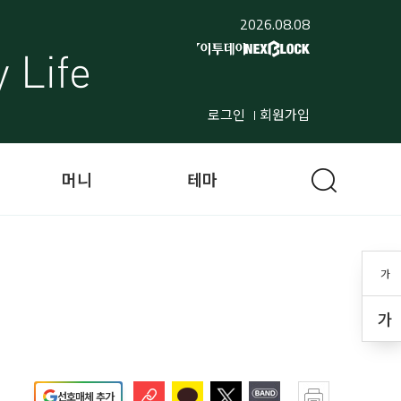
2026.08.08
로그인
회원가입
머니
테마
가
가
선호매체 추가