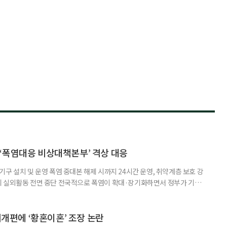
‘폭염대응 비상대책본부’ 격상 대응
구 설치 및 운영 폭염 중대본 해제 시까지 24시간 운영, 취약계층 보호 강
리 실외활동 전면 중단 전국적으로 폭염이 확대·장기화하면서 정부가 기존
’로 격상했다. 7일 보건복지부에 따르면 정은경 장관 주재로 폭염 대응
본부를 구성·운영하기로 했다. 이번 조치는 지난 2일 폭염 중앙재난안전대
령된 이후에도 폭염이 전국적으로 확대되고 장기화한 데 따른 것이다. 기존에
제개편에 ‘황혼이혼’ 조장 논란