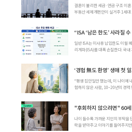
결혼이 불리한 세금·연금 구조 이혼 
부동산 세제개편안이 실거주 1세대 1
고령 부부에게는 혼인을 유지하는 
세는 개인별로 부과하지만, 1세대 
부가 각자 집 한 채씩을 보유하면 한
“ISA ‘남은 한도’ 사라질 
일반 ISA는 미사용 납입한도 이월 
리계좌(ISA)를 대폭 손질한다. 국
금융 ISA’를 새로 만들고, 일정 
기존 ISA 가입자라면 이번 개편안에
기 때문이다. 지난 3일 발표된 세제
‘경험 無도 환영’ 생애 첫 
“평생 집안일만 했는데, 이 나이에 
험하지 않은 사람, 10~20년의 경
찾고 이력서를 쓰는 일부터 출퇴근, 
보다 부담을 낮춘 진입 경로다. 통계 
경험이 풍부한 고령자는 중요한 국
"후회하지 않으려면" 60세
나이 들수록 가까운 지인의 부탁을 
락을 받아주고 이야기를 들어주지만,
평소에는 무심하다가 필요할 때만 