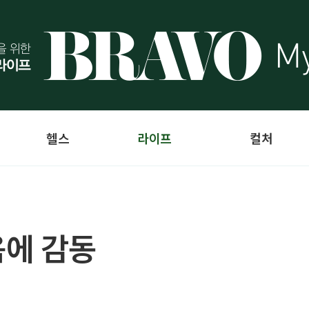
헬스
라이프
컬처
음에 감동