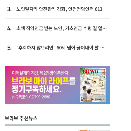
3.
노인일자리 안전관리 강화, 안전전담인력 613명
첫 배치
4.
소액 직역연금 받는 노인, 기초연금 수령 길 열린
다
5.
"후회하지 않으려면" 60세 넘어 끊어내야 할 사
람 1위
브라보 추천뉴스