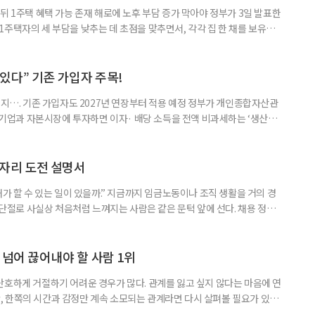
뒤 1주택 혜택 가능 존재 해로에 노후 부담 증가 막아야 정부가 3일 발표한
주택자의 세 부담을 낮추는 데 초점을 맞추면서, 각각 집 한 채를 보유한
것보다 이혼이 경제적으로 유리해질 수 있다는 분석이 나온다. 종합부동산
1주택 공제와 세액공제 적용 여부는 부부를 하나의 세대로 묶어 판단한다. 부
 세대가 두 채를 가진 것으로 보지만, 실제 이혼해 주거와 생계를 분
수 있다” 기존 가입자 주목!
폐지…. 기존 가입자도 2027년 연장부터 적용 예정 정부가 개인종합자산관
내 기업과 자본시장에 투자하면 이자· 배당 소득을 전액 비과세하는 ‘생산적
소득 이하 청년에게는 납입액의 10%를 소득공제 해주는 방안도 추진한다. 다만
 주목해야 한다. 그동안 사용하지 않고 쌓아둔 ISA 납입한도가 사라질 수 있
개편안이 국회 통과 후 그대로 시행된다면 법 시행 전 본
일자리 도전 설명서
내가 할 수 있는 일이 있을까.” 지금까지 임금노동이나 조직 생활을 거의 경
력 단절로 사실상 처음처럼 느껴지는 사람은 같은 문턱 앞에 선다. 채용 정보를
업무 지시, 동료 관계까지 낯설다. 이들에게 필요한 것은 ‘용기를 내라’는 말
밖에 섞여 있는 ‘첫 취업’, ‘경력 단절’ 생산인구가 줄어드는 상황에서 삶의
가 자원이다. 박경하 한국노인인력개발원 선임연구위
 넘어 끊어내야 할 사람 1위
단호하게 거절하기 어려운 경우가 많다. 관계를 잃고 싶지 않다는 마음에 연
 한쪽의 시간과 감정만 계속 소모되는 관계라면 다시 살펴볼 필요가 있다.
연락하거나, 만날 때마다 자신의 이야기만 늘어놓는 사람은 상대를 동등한