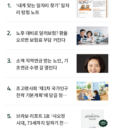
1.
‘내게 맞는 일자리 찾기’ 일자
리 탐험 노트
2.
노후 대비로 달러보험? 환율
오르면 보험료 부담 커진다
3.
소액 직역연금 받는 노인, 기
초연금 수령 길 열린다
4.
초고령사회 ‘제1차 국가인구
전략 기본계획’에 담길 정책
은
5.
브라보 리포트 1호 ‘사오정
시대, 73세까지 일하기 전략’