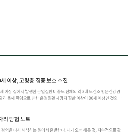
0세 이상, 고령층 집중 보호 추진
0세 이상 집에서 발생한 온열질환 비중도 전체의 약 3배 보건소 방문건강관
 관리 올해 폭염으로 인한 온열질환 사망자 절반 이상이 80세 이상인 것으로
 방문건강관리사업을 통해 80세 이상 고령자 보호를 추진한다. 6일 복지부
까지 질병관리청으로 신고된 온열질환자는 총 2441명으로 이 중 65세 이상
이상은 300명(12.3%)으로 집계됐다. 연령별 환자 수
일자리 탐험 노트
경험을 다시 해석하는 일에서 출발한다. 내가 오래 해온 것, 지속적으로 관