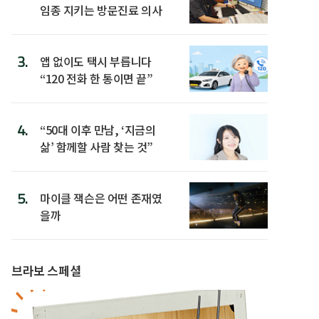
임종 지키는 방문진료 의사
3.
앱 없이도 택시 부릅니다
“120 전화 한 통이면 끝”
4.
“50대 이후 만남, ‘지금의
삶’ 함께할 사람 찾는 것”
5.
마이클 잭슨은 어떤 존재였
을까
브라보 스페셜