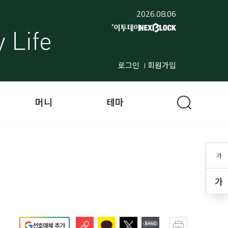
2026.08.06
로그인
회원가입
머니
테마
가
가
선호매체 추가