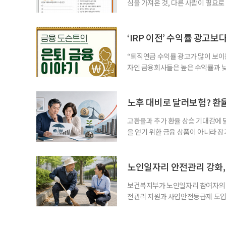
심을 가져온 것, 다른 사람이 필요로
for 5060 창직사례집’을 바탕으로 ‘
싶었나요? ▷ 내가 살아오며 ‘이렇게 바
2._______________ 3._____
‘IRP 이전’ 수익률 광고보
“퇴직연금 수익률 광고가 많이 보이는
자인 금융회사들은 높은 수익률과 낮
가입자를 유치한다. 하지만 수익률이
운용하는 자금인 만큼, 광고보다 먼저
사들이 내세우는 퇴직연금 수익률은 
노후 대비로 달러보험? 환
고환율과 추가 환율 상승 기대감에 
을 얻기 위한 금융 상품이 아니라 
이라면 환율 상승에 따른 보험료 부
국면의 달러보험 소비자 위험과 과제’
집계됐다. 전년 동기 판매량인 2만2
노인일자리 안전관리 강화, 
보건복지부가 노인일자리 참여자의 
전관리 지원과 사업안전등급제 도입
인일자리 참여자가 더욱 안전한 환경
치한다고 밝혔다. 이들은 참여자 안전