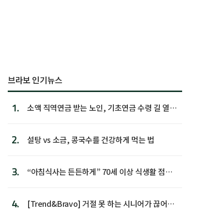
브라보 인기뉴스
1.
소액 직역연금 받는 노인, 기초연금 수령 길 열린
다
2.
설탕 vs 소금, 콩국수를 건강하게 먹는 법
3.
“아침식사는 든든하게” 70세 이상 식생활 점수
가장 높아
4.
[Trend&Bravo] 거절 못 하는 시니어가 끊어야
할 행동 5