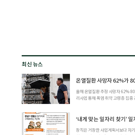
최신 뉴스
온열질환 사망자 62%가 8
올해 온열질환 추정 사망자 62% 8
리사업 통해 폭염 취약 고령층 집중
나타났다. 이에 정부가 전국 보건소
에 따르면 5월 15일부터 이달 4일
고령층은 825명(33.8%), 80세 
‘내게 맞는 일자리 찾기’ 
창직은 거창한 사업계획서보다 자기 