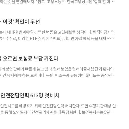
 하는 것을 연결해보자. *참고 : 고용노동부·한국고용정보원 ‘함께 할 미래
브라보 마이 라이프’ 재구성. STEP 1. 내 안의 재료 찾기 1. 무엇을 바꾸고
뀌면 좋겠다’고 느낀 일은? 1._______________
__________ ▷ 그중 내가 직접 해볼 만
다 ‘이것’ 확인이 우선
데 내 IRP 옮겨야 할까?” 한 번쯤은 고민해봤을 생각이다. 퇴직연금사업
은 수수료, 다양한 ETF(상장지수펀드), 비대면 가입 혜택 등을 내세우며
 높다고 해서 무조건 옮기는 것만이 정답은 아니다. 퇴직연금은 오랜 기간
 확인해야 할 사항이 있다. 수익률 광고, 먼저 기준부터 봐야 한다 금융회
눈에 잘 들어온다. 하지만 수익률 숫자는 기준에 따라달라질 수 있다.
율 오르면 보험료 부담 커진다
달러보험 판매가 빠르게 늘고 있다. 달러보험은 달러예금처럼 단기 환차익
장기간 유지해야 하는 보험이다. 은퇴 후 소득과 유동성이 줄어드는 중장년층
담과 중도해지 손실 가능성을 함께 살펴야 한다. 5일 보험연구원의 ‘고환율
 리포트에 따르면 올해 1분기 달러보험 판매 건수는 약 4만7000건으로
000건의 두 배를 웃도는 수준이다. 달러보험은 보험료를 달러로 내고
안전전담인력 613명 첫 배치
안전사고를 예방하기 위해 안전전담인력 배치한다. 또한 수행기관 대상 안
을 통해 노인일자리 안전관리체계를 대폭 강화한다. 보건복지부는 5일 노
에서 활동할 수 있도록 안전전담인력 613명을 수행기관과 지방정부에 배
교육, 활동 현장 점검, 상해·산재보험 관리, 안전물품 관리, 사고 발생 시