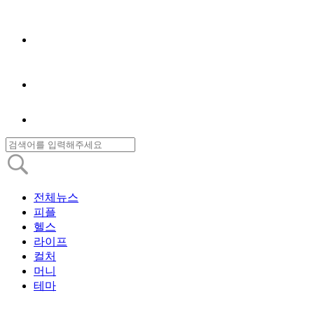
전체뉴스
피플
헬스
라이프
컬처
머니
테마