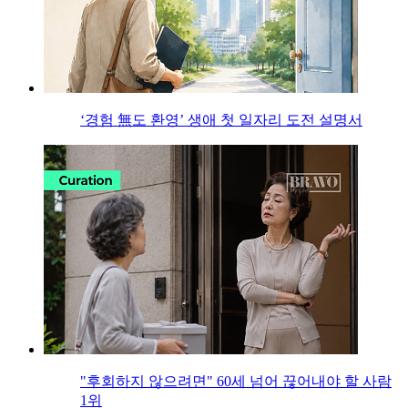
‘경험 無도 환영’ 생애 첫 일자리 도전 설명서
"후회하지 않으려면" 60세 넘어 끊어내야 할 사람
1위