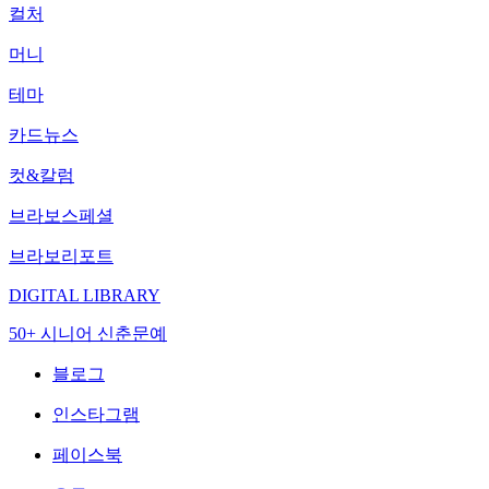
컬처
머니
테마
카드뉴스
컷&칼럼
브라보스페셜
브라보리포트
DIGITAL LIBRARY
50+ 시니어 신춘문예
블로그
인스타그램
페이스북