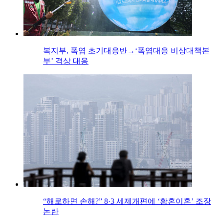
복지부, 폭염 초기대응반→‘폭염대응 비상대책본
부’ 격상 대응
“해로하면 손해?” 8·3 세제개편에 ‘황혼이혼’ 조장
논란