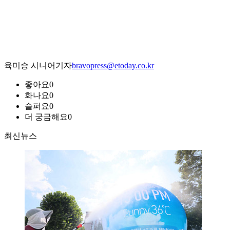
육미승 시니어기자
bravopress@etoday.co.kr
좋아요
0
화나요
0
슬퍼요
0
더 궁금해요
0
최신뉴스