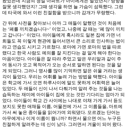
왔었는데 지금의 청실 아파트가 아이에게는 멀었던지? 방향을
잘못 생각했던지? 그때 생각을 하면 늘 가슴이 섬뜩했다. 그런
데 타국에 와서 이런 친절함을 받으니까 감개가 무량했다.
간 뒤에 사전을 찾아보니 아까 그 애들이 말했던 것이 처음에
는 ‘폐를 끼치겠습니다~’ 이었고, 나중에 갈 때는 ‘폐 많이 끼치
고 갑니다~’ 이었다. 아이들에게 혹시라도 일본 집에 가면 너
희들도 꼭 이렇게 현관에 들어서면서 큰 소리로 인사하는 법이
라고 연습도 시키고 가르쳤다. 로마에 가면 로마의 법을 따르
랬다고 한국 사람도 예의를 잘 지킨다는 걸 알게 해야 한다는
마음이었다. 아이들은 잘 따라 주었고 말은 우리말과 같이 주
어 동사가 오고 목적어가 오는 순서로 말하면 된다는 것을 알
게 되었다. 그러니 명사를 많이 기억하면 말은 쉬울 거라는 생
각이 들었다. 우리는 어휘를 늘려 가는 방법을 택했다. 아이들
은 학교에 가서 오면 하루사이에 말도 못하게 어휘력은 늘어
있었다. 두 애들이 신이 나서 다퉈가며 알려 주는 것들을 나는
습득하는 재미에 아이들이 집에 오는 것만 기다리는 엄마가 되
었다. 아이들이 학교 간 사이에는 나대로 야채 가게 가서 듣도
보지도 못한 애채들 이름, 어물전에 가서 그 이름들을, 마트에
가서 써 놓은 종이들을 읽어가며 외워댔다. 모르겠는 단어는
아무에게나 이게 이름이 뭡니까? 하면서 물으면 어느 누구든
친절하게 알려주는 데 신이 났다. 그러면서 겨울이 되어 왔다.