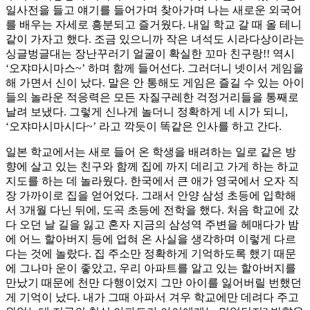
일사전을 들고 얘기를 들어가며 찾아가며 나는 새로운 외국어
를 배우는 자세로 흥분되고 즐거웠다. 내일 학교 갈 때 올 테니
같이 가자고 했다. 조금 있으니까 작은 녀석도 시라다상이라는
싱글벙글대는 장난꾸러기 얼굴이 확실한 꼬마 친구랑!! 역시
‘오쟈마시마스~’ 하며 함께 들어선다. 그러더니 넷이서 게임을
해 가면서 신이 났다. 말은 안 통해도 게임은 즐길 수 있는 아이
들의 놀라운 적응력은 모든 자질구레한 걱정거리들을 통째로
날려 보냈다. 그렇게 신나게 놀더니 정확하게 네 시가 되니,
‘오쟈마시마시다~’ 라고 깍듯이 똑같은 인사를 하고 간다.
일본 학교에서는 새로 들어 온 학생을 배려하는 일로 같은 방
향에 살고 있는 친구와 함께 집에 까지 데리고 가게 하는 하교
지도를 하는 데 놀라웠다. 한국에서 큰 애가 영국에서 오자 직
장 가까이로 집을 얻어었다. 그래서 안양 삼성 초등에 입학해
서 3개월 다닌 뒤에, 도곡 초등에 전학을 했다. 처음 학교에 갔
다 오던 날 길을 잃고 혼자 지금의 삼성역 주변을 헤매다가 밤
에 어느 할아버지 등에 업혀 온 사실을 생각하며 이렇게 다르
다는 것에 놀랐다. 집 주소만 정확하게 기억하도록 했기 때문
에 그나마 운이 좋았고, 우리 아파트를 알고 있는 할아버지를
만났기 때문에 천만 다행이었지 그만 아이를 잃어버릴 번했던
게 기억이 났다. 내가 그때 아파서 겨우 학교에만 데려다 주고