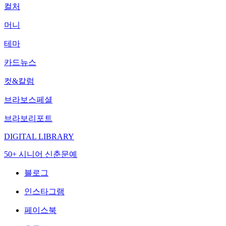
컬처
머니
테마
카드뉴스
컷&칼럼
브라보스페셜
브라보리포트
DIGITAL LIBRARY
50+ 시니어 신춘문예
블로그
인스타그램
페이스북