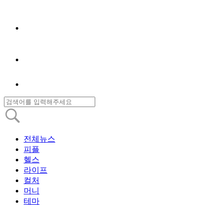
전체뉴스
피플
헬스
라이프
컬처
머니
테마