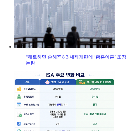
“해로하면 손해?” 8·3 세제개편에 ‘황혼이혼’ 조장
논란