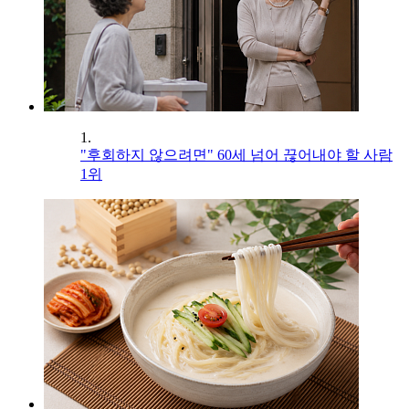
1.
"후회하지 않으려면" 60세 넘어 끊어내야 할 사람
1위