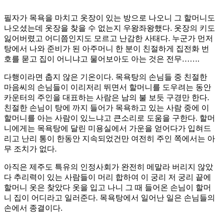
필자가 목욕을 마치고 옷장이 있는 방으로 나오니 그 할머니도
나오셨는데 옷장을 찾을 수 없는지 우왕좌왕했다. 옷장의 키도
잃어버렸고 어디쯤인지도 모르고 난감한 사태다. 누군가 먼저
탕에서 나와 준비가 된 아주머니 한 분이 친절하게 집전화 번
호를 묻고 집이 어니냐고 물어보아도 아는 것은 전무…….
다행이라면 춥지 않은 기온이다. 목욕탕의 손님들 중 친절한
마음씨의 손님들이 이리저리 뛰면서 할머니를 도우려는 동안
카운터의 주인을 대표하는 사람은 남의 불 보듯 구경만 한다.
친절한 손님이 탕에 까지 들어가 목욕하고 있는 사람 중에 이
할머니를 아는 사람이 있느냐고 큰소리로 도움을 구한다. 할머
니에게는 목욕탕에 달린 미용실에서 가운을 얻어다가 입혀드
리고 난리 통이 한동안 지속되었건만 여전히 주인 쪽에서는 아
무 조치가 없다.
아직은 제주도 특유의 인정사회가 완전히 메말라 버리지 않았
다 추리력이 있는 사람들이 머리 합하여 이 궁리 저 궁리 끝에
할머니 옷은 찾았다 옷을 입고 나니 그 때 들어온 손님이 할머
니 집이 어디라고 일러준다. 목욕탕에서 일어난 일은 손님들의
손에서 종결이다.