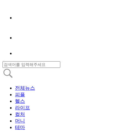
전체뉴스
피플
헬스
라이프
컬처
머니
테마