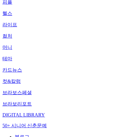
피플
헬스
라이프
컬처
머니
테마
카드뉴스
컷&칼럼
브라보스페셜
브라보리포트
DIGITAL LIBRARY
50+ 시니어 신춘문예
블로그