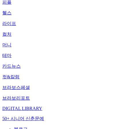
피플
헬스
라이프
컬처
머니
테마
카드뉴스
컷&칼럼
브라보스페셜
브라보리포트
DIGITAL LIBRARY
50+ 시니어 신춘문예