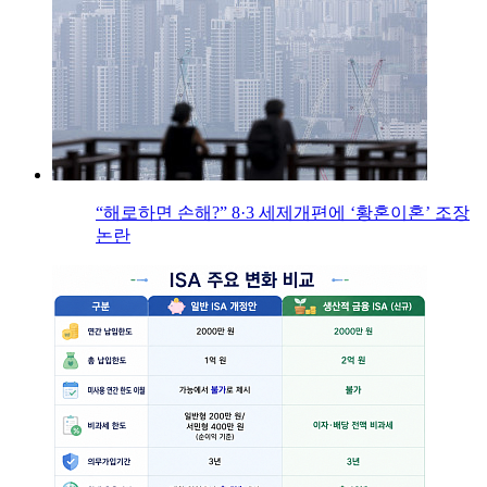
“해로하면 손해?” 8·3 세제개편에 ‘황혼이혼’ 조장
논란