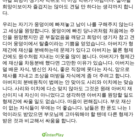
아갈 희망이 생기자 악취도 더 이상 악취가 아닙니다. 살아날
희망이보이자 즐겁지는 않아도 견딜 만 하다는 생각까지 합니
다.
우리는 자기가 웅덩이에 빠져놓고 남이 나를 구해주지 않는다
고 세상을 원망합니다. 웅덩이에 빠진 당나귀처럼 처음에는 주
인을 원망했지만 곧 부질없음을 깨닫고 희망이 생기자 참고 견
디어 웅덩이에서 탈출이라는 기쁨을 얻었습니다. 아버지가 형
제간에 재산을 분배하는데 문제가 있다고 아버지는 물론 형제
간에도 원수처럼 지내는 이웃을 많이 봅니다. 아버지가 형제간
에 재산을 차등분배 했다면 그만한 이유가 있습니다. 아버지는
덜 배운 자식, 병신인 자식, 좋은 직장에 못다는 자식, 앞으로
제사를 지내고 조상을 떠받들 자식에게 좀 더 주려고 합니다.
아버지의 분배원칙이 법에는 안 맞아도 사리와 이치에는 맞습
니다. 사리와 이치에 다소 맞지 않아도 그것은 원래 아버지 재
산이지 내 자신이 아니었다고 생각하면 아버지를 원망할 일도
형제간에 싸울 일도 없습니다. 마음이 편해집니다. 부모 재산
이 없는 자식들이 우애는 더 좋습니다. 남들은 한 푼도 나는 1
억이라도 받았으면 부모님께 고마워해야 할 텐데 다른 형제가
받은 것과 비교해서 싸움을 합니다.