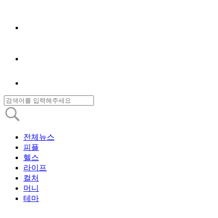
전체뉴스
피플
헬스
라이프
컬처
머니
테마