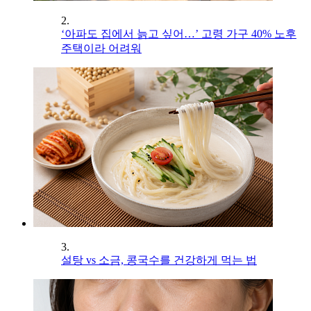
2.
‘아파도 집에서 늙고 싶어…’ 고령 가구 40% 노후
주택이라 어려워
3.
설탕 vs 소금, 콩국수를 건강하게 먹는 법