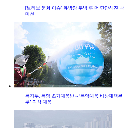
[브라보 문화 이슈] 유방암 투병 후 더 단단해진 박
미선
복지부, 폭염 초기대응반→‘폭염대응 비상대책본
부’ 격상 대응