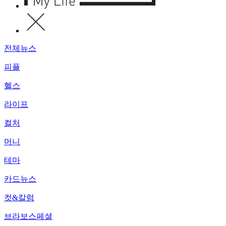
전체뉴스
피플
헬스
라이프
컬처
머니
테마
카드뉴스
컷&칼럼
브라보스페셜