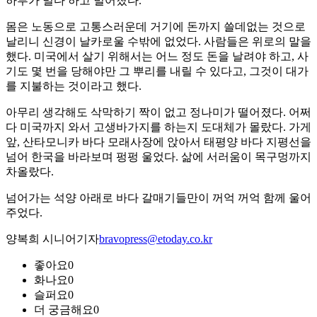
하루가 멀다 하고 벌어졌다.
몸은 노동으로 고통스러운데 거기에 돈까지 쓸데없는 것으로
날리니 신경이 날카로울 수밖에 없었다. 사람들은 위로의 말을
했다. 미국에서 살기 위해서는 어느 정도 돈을 날려야 하고, 사
기도 몇 번을 당해야만 그 뿌리를 내릴 수 있다고, 그것이 대가
를 지불하는 것이라고 했다.
아무리 생각해도 삭막하기 짝이 없고 정나미가 떨어졌다. 어쩌
다 미국까지 와서 고생바가지를 하는지 도대체가 몰랐다. 가게
앞, 산타모니카 바다 모래사장에 앉아서 태평양 바다 지평선을
넘어 한국을 바라보며 펑펑 울었다. 삶에 서러움이 목구멍까지
차올랐다.
넘어가는 석양 아래로 바다 갈매기들만이 꺼억 꺼억 함께 울어
주었다.
양복희 시니어기자
bravopress@etoday.co.kr
좋아요
0
화나요
0
슬퍼요
0
더 궁금해요
0