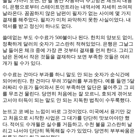
월말 가까이 오면, 한 달 동안 사용하며 주고받은 체크의 내용
이, 은행으로부터 스테이트먼트라는 내역서에 자세히 쓰여져
날라온다. 꼼꼼하지 않은 남편이 필자가 없는 사이에 몇 가지
결재를 해주었다. 필자가 미처 파악하지 못한 사실이었다. 내
역서를 받고 정신이 하나도 없다.
쓸데없는 부도 수수료가 500불이나 된다. 한치의 양보도 없이,
정확하게 달러의 숫자가 고스란히 적혀있었다. 은행은 그날그
날 들어온 체크 중에 가장 큰 것부터 결재를 먼저 한다. 그리고
남은 돈에서 작은 것들을 결재하다 보면 부족한 것들은 여러
개가 될 수가 있다.
수수료는 건마다 부과를 하니 말도 안 되는 숫자가 순식간에
되어버린다. 한 건마다 무려 35달러를 부과한다. 예를 들면 5달
러짜리 수표가 들어와서 돈이 부족하면 일단은 물어주고 그 피
를 무조건 물린다. 당연히 처음에는 잘 모르니, 호되게 겪어보
고서야 터득이 되는 말도 안 되는 지독한 법칙이 수두룩했다.
눈뜨고 코 베는 느낌이 바로 그것이었다. 미국에서 용기만 갖
고 처음으로 시작한 사업은 그 대가를 단단히 맛보아야만 했
다. 적어도 수개월은 실수를 거듭하고, 수천 불을 고스란히 날
리고 나서야 단단히 똑똑해질 수가 있었다. 당연히 부부싸움은