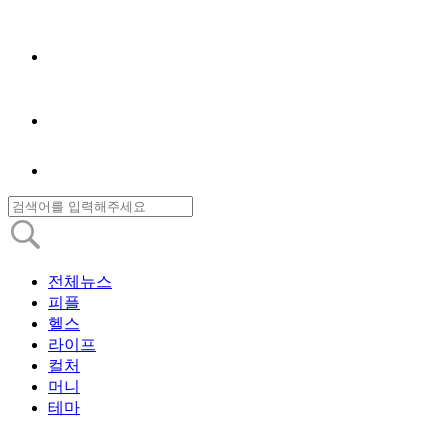
전체뉴스
피플
헬스
라이프
컬처
머니
테마