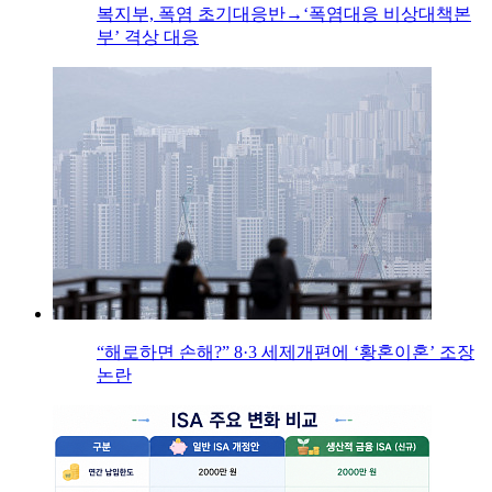
복지부, 폭염 초기대응반→‘폭염대응 비상대책본
부’ 격상 대응
“해로하면 손해?” 8·3 세제개편에 ‘황혼이혼’ 조장
논란