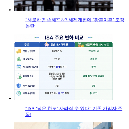
“해로하면 손해?” 8·3 세제개편에 ‘황혼이혼’ 조장
논란
“ISA ‘남은 한도’ 사라질 수 있다” 기존 가입자 주
목!