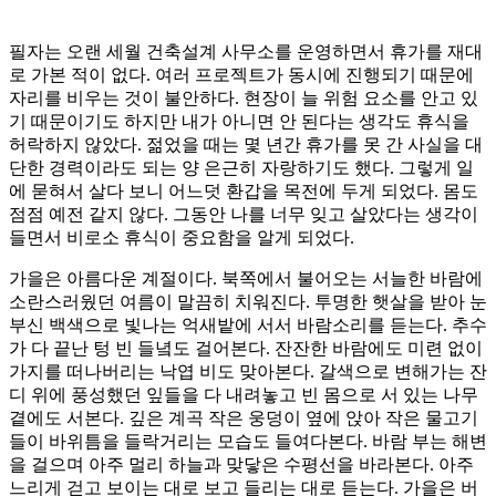
필자는 오랜 세월 건축설계 사무소를 운영하면서 휴가를 재대
로 가본 적이 없다. 여러 프로젝트가 동시에 진행되기 때문에
자리를 비우는 것이 불안하다. 현장이 늘 위험 요소를 안고 있
기 때문이기도 하지만 내가 아니면 안 된다는 생각도 휴식을
허락하지 않았다. 젊었을 때는 몇 년간 휴가를 못 간 사실을 대
단한 경력이라도 되는 양 은근히 자랑하기도 했다. 그렇게 일
에 묻혀서 살다 보니 어느덧 환갑을 목전에 두게 되었다. 몸도
점점 예전 같지 않다. 그동안 나를 너무 잊고 살았다는 생각이
들면서 비로소 휴식이 중요함을 알게 되었다.
가을은 아름다운 계절이다. 북쪽에서 불어오는 서늘한 바람에
소란스러웠던 여름이 말끔히 치워진다. 투명한 햇살을 받아 눈
부신 백색으로 빛나는 억새밭에 서서 바람소리를 듣는다. 추수
가 다 끝난 텅 빈 들녘도 걸어본다. 잔잔한 바람에도 미련 없이
가지를 떠나버리는 낙엽 비도 맞아본다. 갈색으로 변해가는 잔
디 위에 풍성했던 잎들을 다 내려놓고 빈 몸으로 서 있는 나무
곁에도 서본다. 깊은 계곡 작은 웅덩이 옆에 앉아 작은 물고기
들이 바위틈을 들락거리는 모습도 들여다본다. 바람 부는 해변
을 걸으며 아주 멀리 하늘과 맞닿은 수평선을 바라본다. 아주
느리게 걷고 보이는 대로 보고 들리는 대로 듣는다. 가을은 버