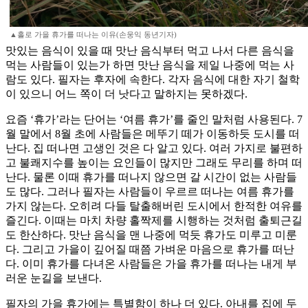
▲홀로 가을 휴가를 떠나는 이유(손웅익 동년기자)
맛있는 음식이 있을 때 맛난 음식부터 먹고 나서 다른 음식을
먹는 사람들이 있는가 하면 맛난 음식을 제일 나중에 먹는 사
람도 있다. 필자는 후자에 속한다. 각자 음식에 대한 자기 철학
이 있으니 어느 쪽이 더 낫다고 말하지는 못하겠다.
요즘 ‘휴가’라는 단어는 ‘여름 휴가’를 줄인 말처럼 사용된다. 7
월 말에서 8월 초에 사람들은 메뚜기 떼가 이동하듯 도시를 떠
난다. 집 떠나면 고생인 것은 다 알고 있다. 여러 가지로 불편하
고 불쾌지수를 높이는 요인들이 많지만 그래도 무리를 하며 떠
난다. 물론 이때 휴가를 떠나지 않으면 갈 시간이 없는 사람들
도 많다. 그러나 필자는 사람들이 우르르 떠나는 여름 휴가를
가지 않는다. 오히려 다들 탈출해버린 도시에서 한적한 여유를
즐긴다. 이때는 마치 차량 홀짝제를 시행하는 것처럼 출퇴근길
도 한산하다. 맛난 음식을 맨 나중에 먹듯 휴가도 미루고 미룬
다. 그리고 가을이 깊어질 때쯤 가벼운 마음으로 휴가를 떠난
다. 이미 휴가를 다녀온 사람들은 가을 휴가를 떠나는 내게 부
러운 눈길을 보낸다.
필자의 가을 휴가에는 특별함이 하나 더 있다. 아내를 집에 두