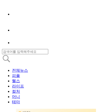
전체뉴스
피플
헬스
라이프
컬처
머니
테마