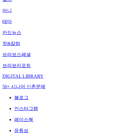
머니
테마
카드뉴스
컷&칼럼
브라보스페셜
브라보리포트
DIGITAL LIBRARY
50+ 시니어 신춘문예
블로그
인스타그램
페이스북
유튜브