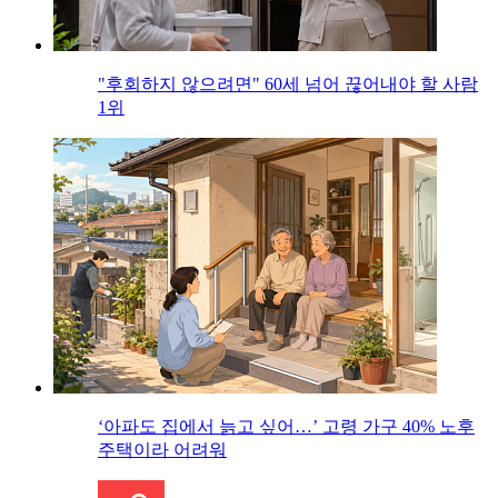
"후회하지 않으려면" 60세 넘어 끊어내야 할 사람
1위
‘아파도 집에서 늙고 싶어…’ 고령 가구 40% 노후
주택이라 어려워