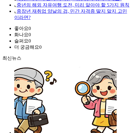
⌞
중년의 해외 자유여행 도전, 미리 알아야 할 5가지 원칙
⌞
중장년 재취업 양날의 검, 민간 자격증 딸지 말지 고민
이라면?
좋아요
0
화나요
0
슬퍼요
0
더 궁금해요
0
최신뉴스