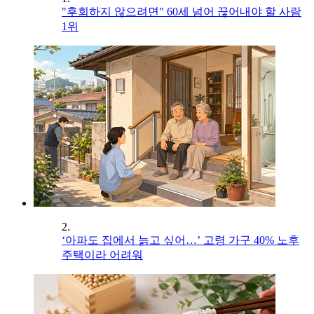
"후회하지 않으려면" 60세 넘어 끊어내야 할 사람
1위
2.
‘아파도 집에서 늙고 싶어…’ 고령 가구 40% 노후
주택이라 어려워