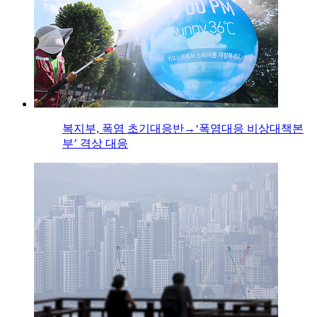
복지부, 폭염 초기대응반→‘폭염대응 비상대책본
부’ 격상 대응