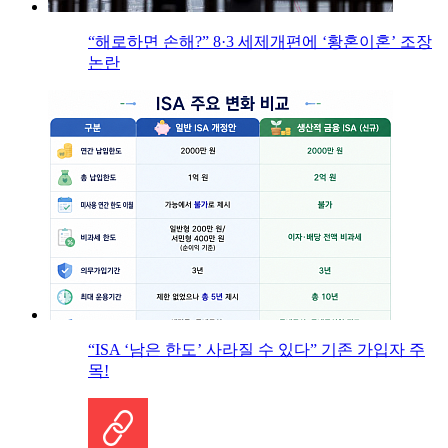
“해로하면 손해?” 8·3 세제개편에 ‘황혼이혼’ 조장
논란
“ISA ‘남은 한도’ 사라질 수 있다” 기존 가입자 주
목!