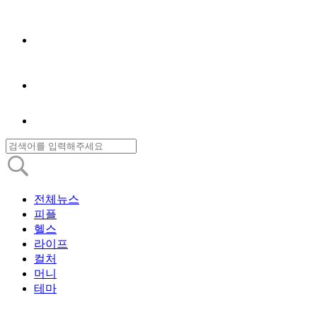
전체뉴스
피플
헬스
라이프
컬처
머니
테마