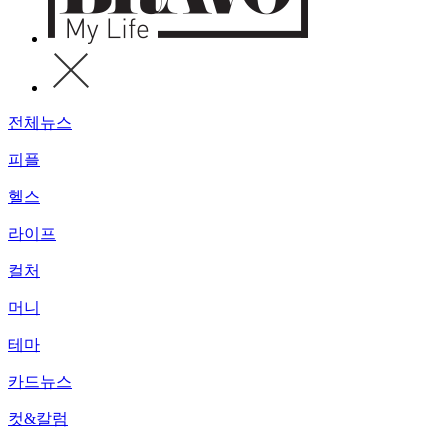
전체뉴스
피플
헬스
라이프
컬처
머니
테마
카드뉴스
컷&칼럼