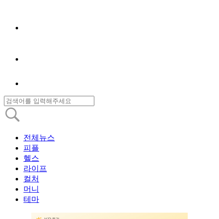
전체뉴스
피플
헬스
라이프
컬처
머니
테마