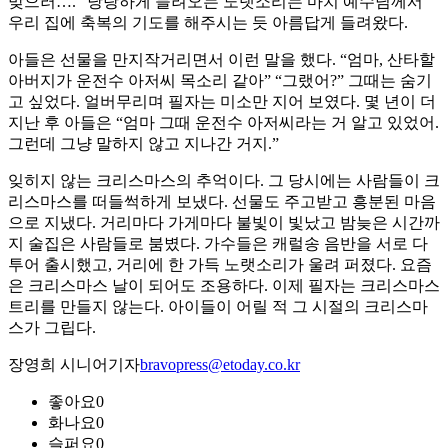
맞으러….” 낭랑하게 들려오는 노랫소리는 마치 예수님께서
우리 집에 축복의 기도를 해주시는 듯 아름답게 들려왔다.
아들은 선물을 만지작거리면서 이런 말을 했다. “엄마, 산타할
아버지가 운전수 아저씨 목소리 같아” “그랬어?” 그때는 숨기
고 싶었다. 얼버무리며 필자는 미소만 지어 보였다. 몇 년이 더
지난 후 아들은 “엄마 그때 운전수 아저씨라는 거 알고 있었어.
그런데 그냥 말하지 않고 지나간 거지.”
잊히지 않는 크리스마스의 추억이다. 그 당시에는 사람들이 크
리스마스를 떠들썩하게 보냈다. 선물도 주고받고 흥분된 마음
으로 지냈다. 거리마다 가게마다 불빛이 빛났고 밤늦은 시간까
지 술집은 사람들로 붐볐다. 가수들은 캐럴송 음반을 서로 다
투어 출시했고, 거리에 한 가득 노랫소리가 울려 퍼졌다. 요즘
은 크리스마스 날이 되어도 조용하다. 이제 필자는 크리스마스
트리를 만들지 않는다. 아이들이 어릴 적 그 시절의 크리스마
스가 그립다.
장영희 시니어기자
bravopress@etoday.co.kr
좋아요
0
화나요
0
슬퍼요
0