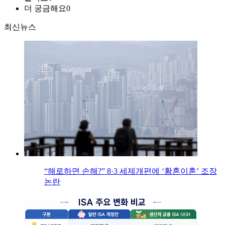
더 궁금해요
0
최신뉴스
“해로하면 손해?” 8·3 세제개편에 ‘황혼이혼’ 조장
논란