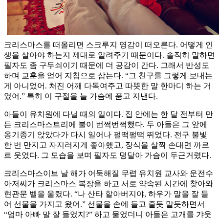
크리스마스를 떠올리면 스크루지 영감이 떠오른다. 어떻게 인
생을 살아야 하는지 제대로 알려주기 때문이다. 솔직히 말하면
필자도 좀 구두쇠이기 때문에 더 공감이 간다. 그래서 반성도
하며 교훈을 얻어 지침으로 삼는다. “그 친구를 그렇게 보내는
게 아니었어. 처진 어깨 다독여주고 따뜻한 말 한마디 하는 거
였어.” 특히 이 구절을 늘 가슴에 품고 지낸다.
아들이 유치원에 다닐 때의 일이다. 집 안에는 한 달 전부터 만
든 크리스마스트리에 불이 번쩍번쩍했다. 두 아들은 그 앞에
옹기종기 앉았다가 다시 일어나 펄떡펄떡 뛰었다. 전구 불빛
한 번 만지고 자지러지게 좋아했고, 장식을 살짝 손대면 까르
르 웃었다. 그 모습을 보며 필자도 덩달아 가슴이 두근거렸다.
크리스마스이브 날 해가 어둑해질 무렵 유치원 교사와 운전수
아저씨가 크리스마스 복장을 하고 서로 약속된 시간에 찾아와
현관문 벨을 울렸다. “나 산타 할아버지야, 하우가 말을 잘 들
어 선물을 가지고 왔어.” 선물을 손에 들고 줄듯 말듯하면서
“엄마 아빠 말 잘 들었지?” 하고 물었더니 아들은 고개를 갸웃