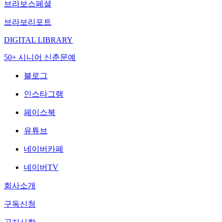
브라보스페셜
브라보리포트
DIGITAL LIBRARY
50+ 시니어 신춘문예
블로그
인스타그램
페이스북
유튜브
네이버카페
네이버TV
회사소개
구독신청