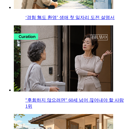
‘경험 無도 환영’ 생애 첫 일자리 도전 설명서
"후회하지 않으려면" 60세 넘어 끊어내야 할 사람
1위