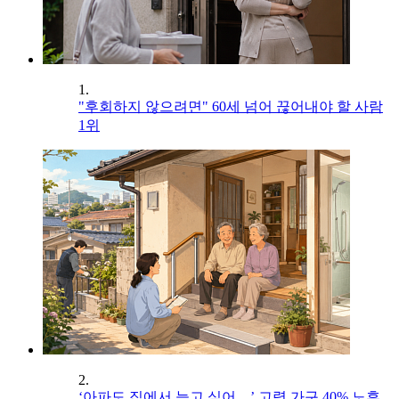
1.
"후회하지 않으려면" 60세 넘어 끊어내야 할 사람
1위
2.
‘아파도 집에서 늙고 싶어…’ 고령 가구 40% 노후