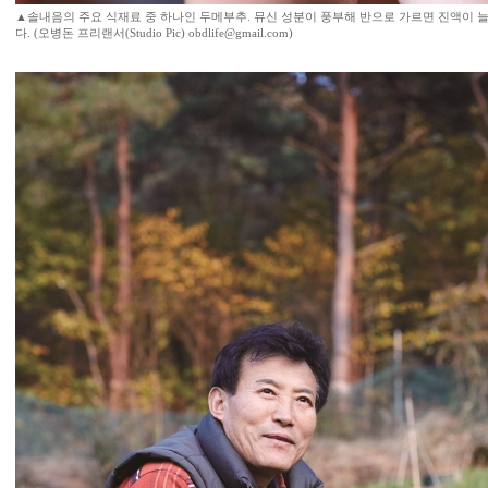
▲솔내음의 주요 식재료 중 하나인 두메부추. 뮤신 성분이 풍부해 반으로 가르면 진액이 늘
다. (오병돈 프리랜서(Studio Pic) obdlife@gmail.com)