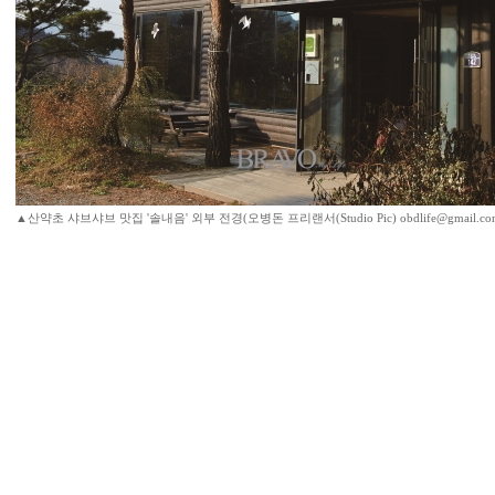
▲산약초 샤브샤브 맛집 '솔내음' 외부 전경(오병돈 프리랜서(Studio Pic) obdlife@gmail.co