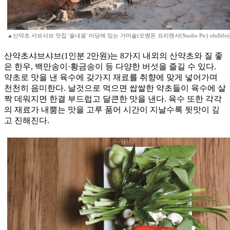
▲산약초 샤브샤브 맛집 '솔내음' 마당에 있는 가마솥(오병돈 프리랜서(Studio Pic) obdlife@g
산약초샤브샤브(1인분 2만원)는 8가지 내외의 산약초와 질 좋
은 한우, 백만송이·황금송이 등 다양한 버섯을 즐길 수 있다.
약초로 맛을 낸 육수에 갖가지 재료를 취향에 맞게 넣어가며
천천히 음미한다. 날것으로 먹으면 쌉쌀한 약초들이 육수에 살
짝 데워지면 한결 부드럽고 달큰한 맛을 낸다. 육수 또한 각각
의 재료가 내뿜는 맛을 고루 품어 시간이 지날수록 뒷맛이 깊
고 진해진다.