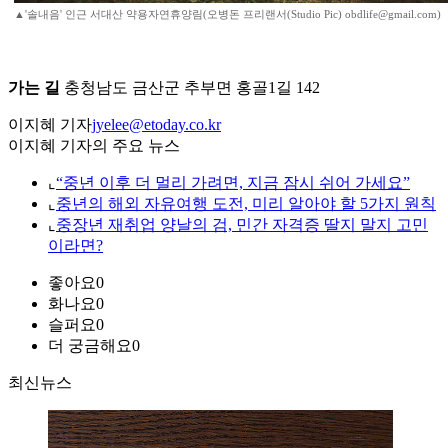
▲'솔내음' 인근 서대산 약용자연휴양림(오병돈 프리랜서(Studio Pic) obdlife@gmail.com)
가는 길
충청남도 금산군 추부면 홍골1길 142
이지혜 기자
jyelee@etoday.co.kr
이지혜 기자의 주요 뉴스
⌞
“중년 이후 더 멀리 가려면, 지금 잠시 쉬어 가세요”
⌞
중년의 해외 자유여행 도전, 미리 알아야 할 5가지 원칙
⌞
중장년 재취업 양날의 검, 민간 자격증 딸지 말지 고민
이라면?
좋아요
0
화나요
0
슬퍼요
0
더 궁금해요
0
최신뉴스