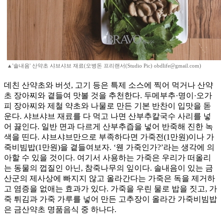
▲'솔내음' 산약초 샤브샤브 재료(오병돈 프리랜서(Studio Pic) obdlife@gmail.com)
데친 산약초와 버섯, 고기 등은 특제 소스에 찍어 먹거나 산약
초 장아찌와 곁들여 맛볼 것을 추천한다. 두메부추·명이·오가
피 장아찌와 제철 약초와 나물로 만든 기본 반찬이 입맛을 돋
운다. 샤브샤브 재료를 다 먹고 나면 산부추칼국수 사리를 넣
어 끓인다. 일반 면과 다르게 산부추즙을 넣어 반죽해 진한 녹
색을 띤다. 샤브샤브만으로 부족하다면 가죽전(1만원)이나 가
죽비빔밥(1만원)을 곁들여보자. ‘웬 가죽인가?’라는 생각에 의
아할 수 있을 것이다. 여기서 사용하는 가죽은 우리가 떠올리
는 동물의 껍질인 아닌, 참죽나무의 잎이다. 솔내음이 있는 금
산군의 제사상에 빠지지 않고 올라간다는 가죽은 독을 제거하
고 염증을 없애는 효과가 있다. 가죽을 우린 물로 밥을 짓고, 가
죽 튀김과 가죽 가루를 넣어 만든 고추장이 올라간 가죽비빔밥
은 금산약초 명품음식 중 하나다.