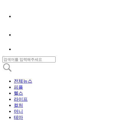
전체뉴스
피플
헬스
라이프
컬처
머니
테마