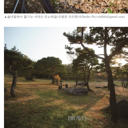
▲솔내음에서 즐기는 서대산 모노레일(오병돈 프리랜서(Studio Pic) obdlife@gmail.com)