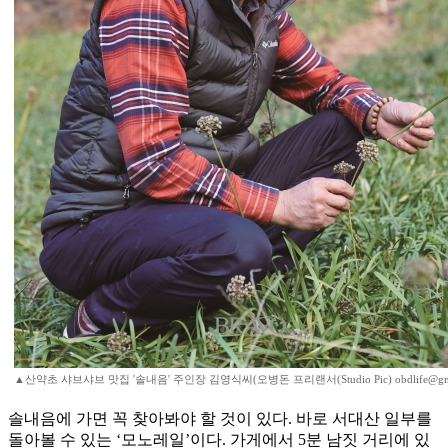
▲산약초 샤브샤브 맛집 '솔내음' 주인장 김영식씨(오병돈 프리랜서(Studio Pic) obdlife@gma
솔내음에 가면 꼭 찾아봐야 할 것이 있다. 바로 서대산 일부를
돌아볼 수 있는 ‘모노레일’이다. 가게에서 5분 남짓 거리에 있