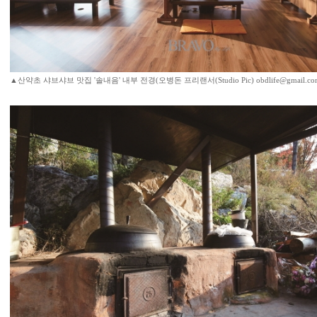
▲산약초 샤브샤브 맛집 '솔내음' 내부 전경(오병돈 프리랜서(Studio Pic) obdlife@gmail.co