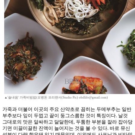
▲'솔내음' 가죽비빔밥(오병돈 프리랜서(Studio Pic) obdlife@gmail.com)
가죽과 더불어 이곳의 주요 산약초로 꼽히는 두메부추는 일반
부추보다 잎이 두껍고 끝이 둥그스름한 것이 특징이다. 날것
그대로의 맛은 알싸하고 달달한데, 두툼한 부분을 잘라 잡아당
기면 미끌미끌한 진액이 늘어지는 것을 볼 수 있다. 바로 뮤신
성분이 다량 함유돼 있기 때문인데, 이외에도 사포닌과 비타민