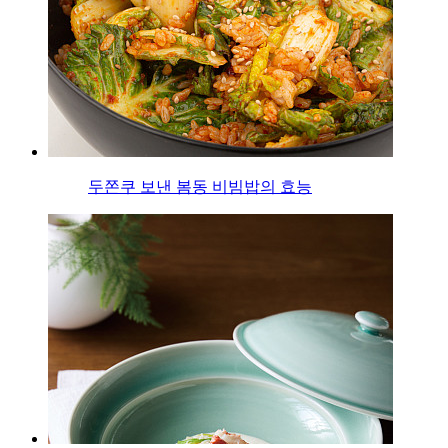
두쫀쿠 보낸 봄동 비빔밥의 효능