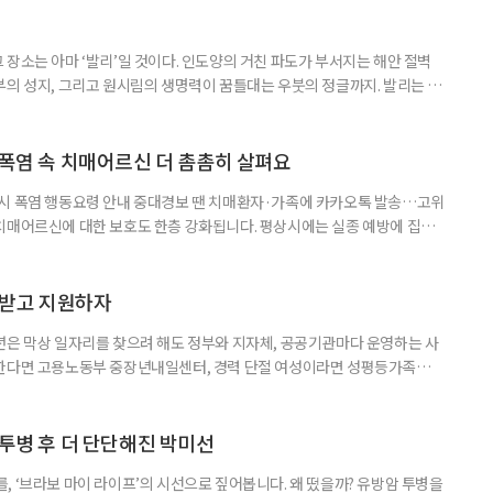
장소는 아마 ‘발리’일 것이다. 인도양의 거친 파도가 부서지는 해안 절벽
부의 성지, 그리고 원시림의 생명력이 꿈틀대는 우붓의 정글까지. 발리는 머
 여행자를 안내한다. 무더위와 장마로 지쳐가는 시기, 하지만 8월의 발리
기 시즌을 맞아 지구상에서 즐길 수 있는 완벽한 기후를 선물한다. 올여름 단
특별한 여정을 원한다면, 미지의 매력으로 가득 찬 발리의 세 가지 얼굴
 폭염 속 치매어르신 더 촘촘히 살펴요
 시 폭염 행동요령 안내 중대경보 땐 치매환자·가족에 카카오톡 발송…고위
치매어르신에 대한 보호도 한층 강화됩니다. 평상시에는 실종 예방에 집중
 행동요령을 안내합니다. 특히 새롭게 마련된 ‘중대경보’ 단계에서는 치매
접 전달하고 온열질환 위험이 높은 어르신의 안전을 매일 확인합니다. 치
상황을 제대로 인식하거나 스스로 적절하게 대처하는 데 어려움을 겪을 수
담받고 지원하자
년은 막상 일자리를 찾으려 해도 정부와 지자체, 공공기관마다 운영하는 사
원한다면 고용노동부 중장년내일센터, 경력 단절 여성이라면 성평등가족부
득을 함께 원한다면 보건복지부 노인일자리사업이 출발점이 될 수 있다.
 활용하는 것만으로도 새로운 일을 시작하는 문턱이 훨씬 낮아진다. 취업
 국민취업지원제도 구직활동이 쉽지 않은 사람을 위한 제도다. 개인별 취
 투병 후 더 단단해진 박미선
, ‘브라보 마이 라이프’의 시선으로 짚어봅니다. 왜 떴을까? 유방암 투병을