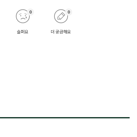
0
0
슬퍼요
더 궁금해요