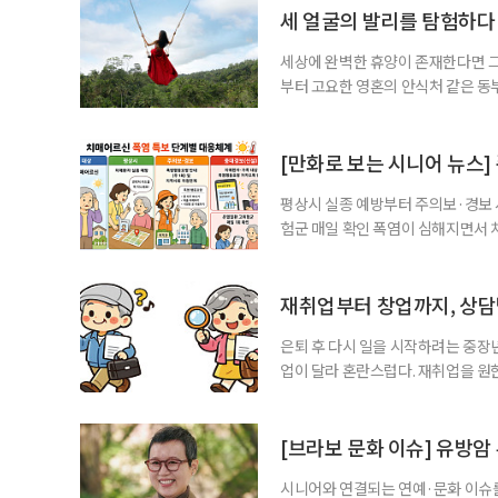
세 얼굴의 발리를 탐험하다
세상에 완벽한 휴양이 존재한다면 그 
부터 고요한 영혼의 안식처 같은 동
무는 지역마다 전혀 다른 시공간으로
는 비 한 방울 보기 힘든 쾌적한 건
순한 휴양을 넘어 오감이 깨어나는 
[만화로 보는 시니어 뉴스]
평상시 실종 예방부터 주의보·경보
험군 매일 확인 폭염이 심해지면서 
하고, 폭염 주의보·경보가 내려지면
환자와 가족에게 폭염 행동요령을 직
매어르신은 인지기능 저하로 폭염 
재취업부터 창업까지, 상
있습니다. 외출
은퇴 후 다시 일을 시작하려는 중장
업이 달라 혼란스럽다. 재취업을 
여성새로일하기센터, 사회참여와 소
자신의 상황에 맞는 지원기관을 알고
준비부터 구직 수당까지 고용노동부
[브라보 문화 이슈] 유방암
업 지원 계획을 세
시니어와 연결되는 연예·문화 이슈를