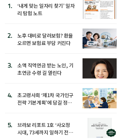
1.
‘내게 맞는 일자리 찾기’ 일자
리 탐험 노트
2.
노후 대비로 달러보험? 환율
오르면 보험료 부담 커진다
3.
소액 직역연금 받는 노인, 기
초연금 수령 길 열린다
4.
초고령사회 ‘제1차 국가인구
전략 기본계획’에 담길 정책
은
5.
브라보 리포트 1호 ‘사오정
시대, 73세까지 일하기 전략’