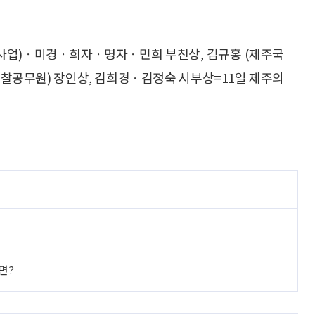
(사업)ㆍ미경ㆍ희자ㆍ명자ㆍ민희 부친상, 김규홍 (제주국
찰공무원) 장인상, 김희경ㆍ김정숙 시부상=11일 제주의
면?