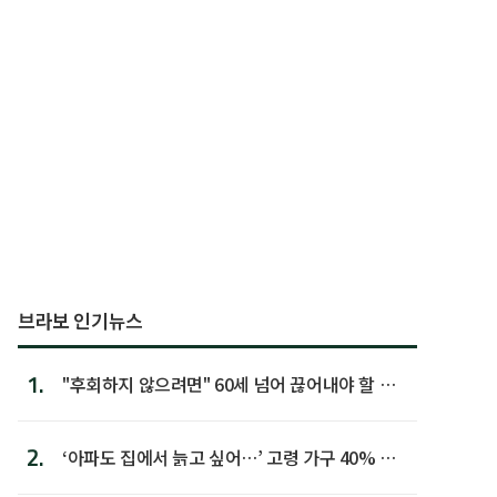
브라보 인기뉴스
1.
"후회하지 않으려면" 60세 넘어 끊어내야 할 사
람 1위
2.
‘아파도 집에서 늙고 싶어…’ 고령 가구 40% 노
후 주택이라 어...