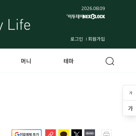
2026.08.09
로그인
회원가입
머니
테마
가
가
선호매체 추가