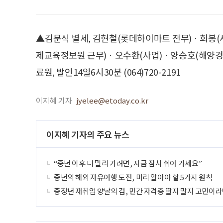
▲김문식 별세, 김현철(롯데하이마트 전무)ㆍ희봉
제교육정보원 근무)ㆍ오수환(사업)ㆍ양승호(해양경
료원, 발인14일6시30분 (064)720-2191
이지혜 기자
jyelee@etoday.co.kr
이지혜 기자의 주요 뉴스
“중년 이후 더 멀리 가려면, 지금 잠시 쉬어 가세요”
중년의 해외 자유여행 도전, 미리 알아야 할 5가지 원칙
중장년 재취업 양날의 검, 민간 자격증 딸지 말지 고민이라