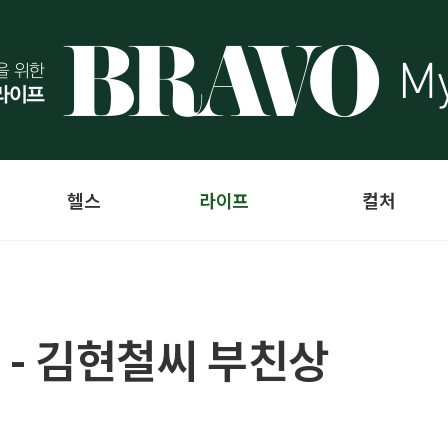
헬스
라이프
컬처
 - 김현철씨 부친상