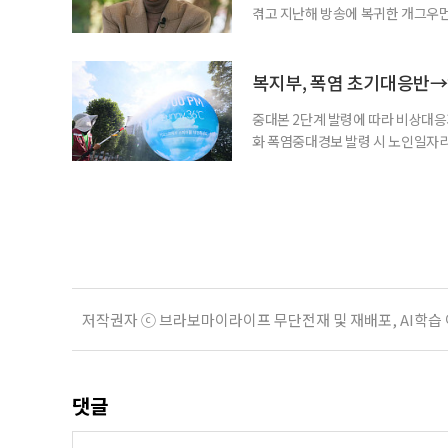
겪고 지난해 방송에 복귀한 개그우먼
나 최근 개그맨 김영철의 유튜브 채
길을 끌었다. 투병 이후에도 자신의 
까. 오랜 방송 생활 뒤 전해진 투병
복지부, 폭염 초기대응반→
중대본 2단계 발령에 따라 비상대응기
화 폭염중대경보 발령 시 노인일자
초기대응반을 ‘폭염대응 비상대책본부
긴급회의를 열고 폭염대응 비상대책
책본부(중대본) 2단계(심각)가 발
운영
저작권자 ⓒ 브라보마이라이프 무단전재 및 재배포, AI학습
댓글