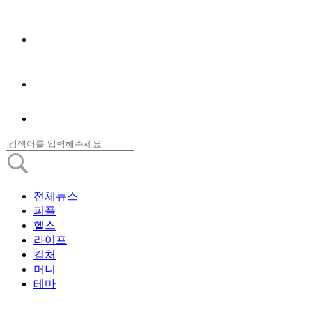
전체뉴스
피플
헬스
라이프
컬처
머니
테마