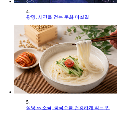
4.
광명, 시간을 걷는 문화 마실길
5.
설탕 vs 소금, 콩국수를 건강하게 먹는 법