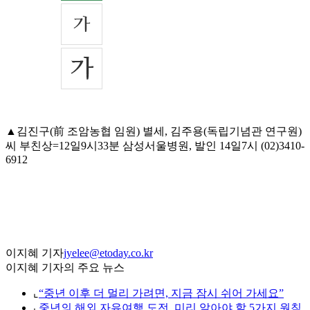
▲김진구(前 조암농협 임원) 별세, 김주용(독립기념관 연구원)
씨 부친상=12일9시33분 삼성서울병원, 발인 14일7시 (02)3410-
6912
이지혜 기자
jyelee@etoday.co.kr
이지혜 기자의 주요 뉴스
⌞
“중년 이후 더 멀리 가려면, 지금 잠시 쉬어 가세요”
⌞
중년의 해외 자유여행 도전, 미리 알아야 할 5가지 원칙