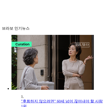
브라보 인기뉴스
1.
"후회하지 않으려면" 60세 넘어 끊어내야 할 사람
1위