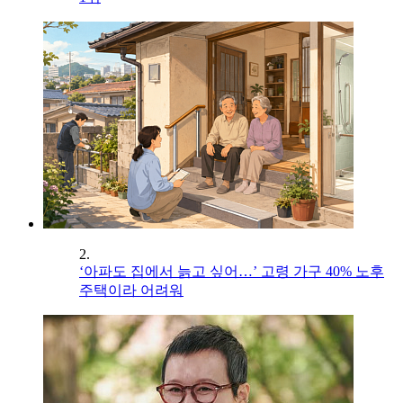
2.
‘아파도 집에서 늙고 싶어…’ 고령 가구 40% 노후
주택이라 어려워