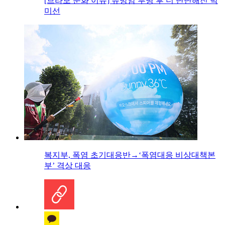
[브라보 문화 이슈] 유방암 투병 후 더 단단해진 박
미선
복지부, 폭염 초기대응반→‘폭염대응 비상대책본
부’ 격상 대응