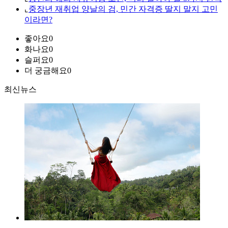
⌞
중장년 재취업 양날의 검, 민간 자격증 딸지 말지 고민
이라면?
좋아요
0
화나요
0
슬퍼요
0
더 궁금해요
0
최신뉴스