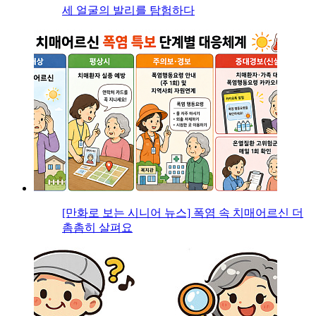
세 얼굴의 발리를 탐험하다
[만화로 보는 시니어 뉴스] 폭염 속 치매어르신 더
촘촘히 살펴요