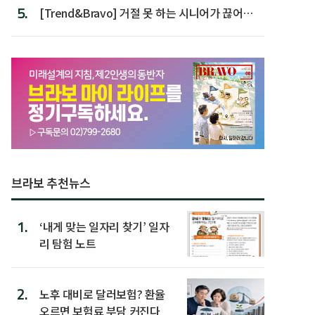
5.
[Trend&Bravo] 거절 못 하는 시니어가 끊어야
할 행동 5
브라보 추천뉴스
1.
‘내게 맞는 일자리 찾기’ 일자
리 탐험 노트
2.
노후 대비로 달러보험? 환율
오르면 보험료 부담 커진다