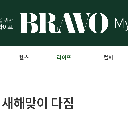
헬스
라이프
컬처
] 새해맞이 다짐