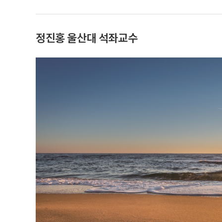
정진홍 울산대 석좌교수