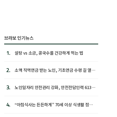
브라보 인기뉴스
1.
설탕 vs 소금, 콩국수를 건강하게 먹는 법
2.
소액 직역연금 받는 노인, 기초연금 수령 길 열린
다
3.
노인일자리 안전관리 강화, 안전전담인력 613명
첫 배치
4.
“아침식사는 든든하게” 70세 이상 식생활 점수
가장 높아