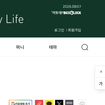
2026.08.07
로그인
회원가입
머니
테마
가
가
선호매체 추가