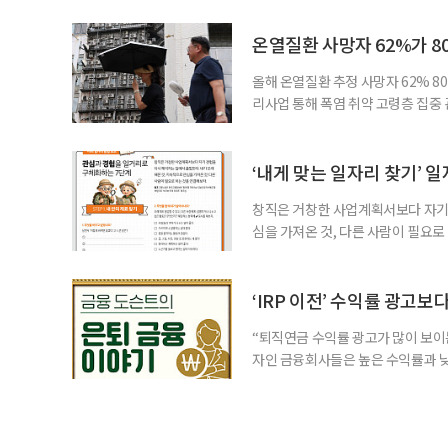
처가 5일 발표한 ‘2026년 5월 경
7000명으로, 1년 전보다 57만 명
온열질환 사망자 62%가 8
올해 온열질환 추정 사망자 62% 8
리사업 통해 폭염 취약 고령층 집중
나타났다. 이에 정부가 전국 보건소
에 따르면 5월 15일부터 이달 4일
고령층은 825명(33.8%), 80세 
‘내게 맞는 일자리 찾기’ 
창직은 거창한 사업계획서보다 자기 
심을 가져온 것, 다른 사람이 필요로
for 5060 창직사례집’을 바탕으로 ‘
싶었나요? ▷ 내가 살아오며 ‘이렇게 바
2._______________ 3._____
‘IRP 이전’ 수익률 광고보
“퇴직연금 수익률 광고가 많이 보이는
자인 금융회사들은 높은 수익률과 낮
가입자를 유치한다. 하지만 수익률이
운용하는 자금인 만큼, 광고보다 먼저
사들이 내세우는 퇴직연금 수익률은 