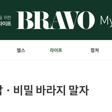
헬스
라이프
컬처
답ㆍ비밀 바라지 말자