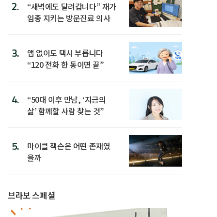
2.
“새벽에도 달려갑니다” 재가
임종 지키는 방문진료 의사
3.
앱 없이도 택시 부릅니다
“120 전화 한 통이면 끝”
4.
“50대 이후 만남, ‘지금의
삶’ 함께할 사람 찾는 것”
5.
마이클 잭슨은 어떤 존재였
을까
브라보 스페셜