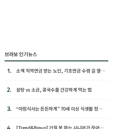
브라보 인기뉴스
1.
소액 직역연금 받는 노인, 기초연금 수령 길 열린
다
2.
설탕 vs 소금, 콩국수를 건강하게 먹는 법
3.
“아침식사는 든든하게” 70세 이상 식생활 점수
가장 높아
4.
[Trend&Bravo] 거절 못 하는 시니어가 끊어야