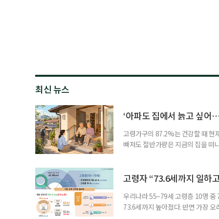
최신 뉴스
‘아파도 집에서 늙고 싶어…
고령가구의 87.2%는 건강할 때 현
빠져도 절반가량은 지금의 집을 떠나
공급에 무게가 실려 있다. 통합돌봄
지원 체계를 구축해야 한다는 제언이 
여름호에 실린 ‘통합돌봄 시행에 따른
고령자 “73.6세까지 일하고
우리나라 55~79세 고령층 10명 
73.6세까지 높아졌다. 반면 가장 
뒤에도 상당 기간 일해야 하는 고령층