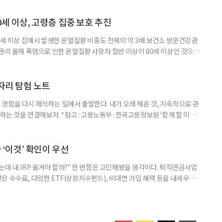
제활동인구조사 고령층 부가조사 결과’에 따르면 55~79세 인구는 1701만
 증가했다. 15세 이상 인구에서 차지하는 비중은
0세 이상, 고령층 집중 보호 추진
0세 이상 집에서 발생한 온열질환 비중도 전체의 약 3배 보건소 방문건강관
 관리 올해 폭염으로 인한 온열질환 사망자 절반 이상이 80세 이상인 것으로
 방문건강관리사업을 통해 80세 이상 고령자 보호를 추진한다. 6일 복지부
까지 질병관리청으로 신고된 온열질환자는 총 2441명으로 이 중 65세 이상
이상은 300명(12.3%)으로 집계됐다. 연령별 환자 수
일자리 탐험 노트
경험을 다시 해석하는 일에서 출발한다. 내가 오래 해온 것, 지속적으로 관
 하는 것을 연결해보자. *참고 : 고용노동부·한국고용정보원 ‘함께 할 미래
브라보 마이 라이프’ 재구성. STEP 1. 내 안의 재료 찾기 1. 무엇을 바꾸고
뀌면 좋겠다’고 느낀 일은? 1._______________
__________ ▷ 그중 내가 직접 해볼 만
다 ‘이것’ 확인이 우선
데 내 IRP 옮겨야 할까?” 한 번쯤은 고민해봤을 생각이다. 퇴직연금사업
은 수수료, 다양한 ETF(상장지수펀드), 비대면 가입 혜택 등을 내세우며
 높다고 해서 무조건 옮기는 것만이 정답은 아니다. 퇴직연금은 오랜 기간
 확인해야 할 사항이 있다. 수익률 광고, 먼저 기준부터 봐야 한다 금융회
눈에 잘 들어온다. 하지만 수익률 숫자는 기준에 따라달라질 수 있다.