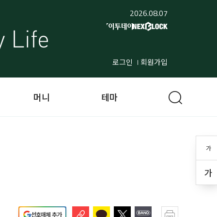
2026.08.07
로그인
회원가입
머니
테마
가
가
선호매체 추가