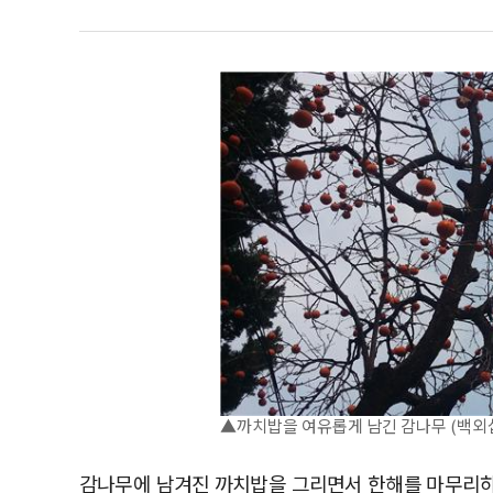
▲까치밥을 여유롭게 남긴 감나무 (백외
감나무에 남겨진 까치밥을 그리면서 한해를 마무리