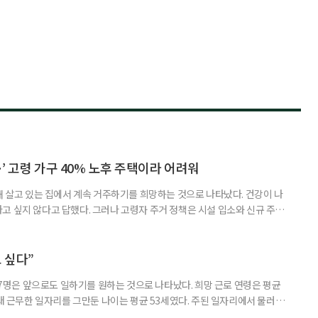
’ 고령 가구 40% 노후 주택이라 어려워
재 살고 있는 집에서 계속 거주하기를 희망하는 것으로 나타났다. 건강이 나
고 싶지 않다고 답했다. 그러나 고령자 주거 정책은 시설 입소와 신규 주택
 시행을 계기로 집수리부터 퇴원 후 임시 거처, 방문 돌봄까지 연결하는 주거
나왔다. 6일 건축공간연구원(AURI)이 발간한 ‘건축과 도시 공간’ 2026년
 고령자 주거-돌봄 협업 체계 구축 방안’ 보고서는 고
 싶다”
중 7명은 앞으로도 일하기를 원하는 것으로 나타났다. 희망 근로 연령은 평균
오래 근무한 일자리를 그만둔 나이는 평균 53세였다. 주된 일자리에서 물러난
의 현실이 통계로 확인됐다. 고령층 취업자 1012만 5000명 국가데이터