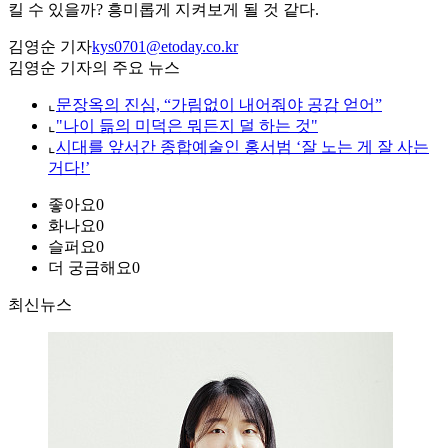
킬 수 있을까? 흥미롭게 지켜보게 될 것 같다.
김영순 기자
kys0701@etoday.co.kr
김영순 기자의 주요 뉴스
⌞
문장옥의 진심, “가림없이 내어줘야 공감 얻어”
⌞
"나이 듦의 미덕은 뭐든지 덜 하는 것"
⌞
시대를 앞서간 종합예술인 홍서범 ‘잘 노는 게 잘 사는
거다!’
좋아요
0
화나요
0
슬퍼요
0
더 궁금해요
0
최신뉴스