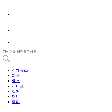
전체뉴스
피플
헬스
라이프
컬처
머니
테마