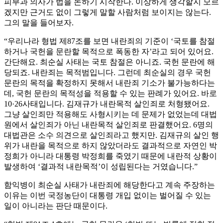
피부과 의사가 법을 논하기 시작한다. 이상하게 생각할지 모르
겠지만 근거도 없이 그렇게 말할 사람처럼 보이지는 않는다.
그의 말을 들어보자.
“우리나라 형법 제87조를 보면 내란죄의 기준이 ‘국토를 참절
하거나 국헌을 문란할 목적으로 폭동한 자’라고 되어 있어요.
간단해요. 최순실 사태는 국토 참절은 아니죠. 국헌 문란에 해
당되죠. 내란죄는 목적범입니다. 그런데 최순실의 경우 국헌
문란의 목적을 확정하지 못해서 내란죄 기소가 불가능하다는
데, 국헌 문란의 목적성을 적용할 수 있는 판례가 있어요. 바로
10·26사태입니다. 김재규가 내란목적 살인죄로 처형됐어요.
그냥 살인죄만 적용해도 사형시키는 데 문제가 없었는데 대법
원에서 살인죄가 아닌 내란목적 살인죄로 판결했어요. 6명의
대법관은 소수 의견으로 살인죄라고 했지만. 김재규의 살인 행
위가 내란을 목적으로 하지 않았더라도 결과적으로 자연인 박
정희가 아니라 대통령 박정희를 죽였기 때문에 내란적 상황이
발생하여 ‘결과적 내란목적’이 성립된다는 거였습니다.”
함익병이 최순실 사태가 내란죄에 해당한다고 계속 주장하는
이유는 이번 국정농단이 대통령 개입 없이는 벌어질 수 있는
일이 아니라는 판단 때문이다.