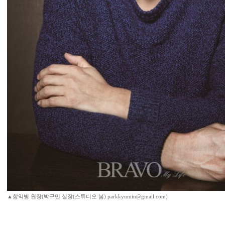
▲함익병 원장(박규민 실장(스튜디오 봄) parkkyumin@gmail.com)