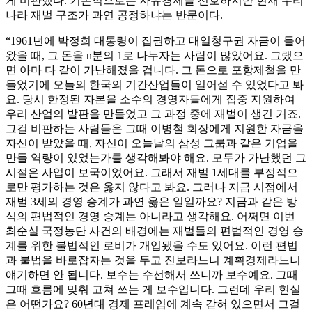
게 비판했다. 기본적으로는 자유경제를 선호하지만 현재 우리
나라 재벌 구조가 과연 공정하냐는 반문이다.
“1961년에 박정희 대통령이 집권하고 대일청구권 자금이 들어
왔을 때, 그 돈을 n분의 1로 나누자는 사람이 많았어요. 그랬으
면 아마 다 같이 가난해졌을 겁니다. 그 돈으로 포항제철을 만
들었기에 오늘의 한국의 기간산업들이 일어설 수 있었다고 봐
요. 당시 한정된 자본을 소수의 경영자들에게 집중 지원하여
우리 산업의 발판을 만들었고 그 과정 중에 재벌이 생긴 거죠.
그걸 비판하는 사람들은 그때 이병철 회장에게 지원한 자금을
자신이 받았을 때, 자신이 오늘날의 삼성 그룹과 같은 기업을
만들 역량이 있었는가를 생각해봐야 해요. 모두가 가난했던 그
시절은 사업이 보국이었어요. 그래서 재벌 1세대를 부정적으
로만 평가하는 것은 옳지 않다고 봐요. 그러나 지금 시점에서
재벌 3세의 경영 승계가 과연 옳은 일일까요? 지금과 같은 방
식의 편법적인 경영 승계는 아니라고 생각해요. 어쩌면 이번
최순실 국정농단 사건의 배경에는 재벌들의 편법적인 경영 승
계를 위한 불법적인 로비가 개입됐을 수도 있어요. 이런 편법
과 불법을 바로잡자는 것을 두고 진보라느니 계획경제라느니
얘기하면 안 됩니다. 보수는 수선해서 쓰니까 보수예요. 그때
그때 흐름에 맞춰 고쳐 쓰는 게 보수입니다. 그런데 우리 현실
은 어떤가요? 60년대 경제 프레임에 계속 갇혀 있으면서 그걸