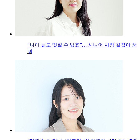
“나이 듦도 멋질 수 있죠”… 시니어 시장 길잡이 꿈
꿔