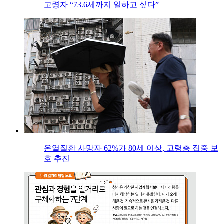
고령자 “73.6세까지 일하고 싶다”
온열질환 사망자 62%가 80세 이상, 고령층 집중 보
호 추진