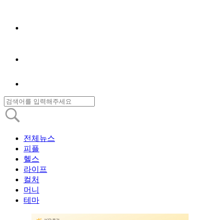
전체뉴스
피플
헬스
라이프
컬처
머니
테마