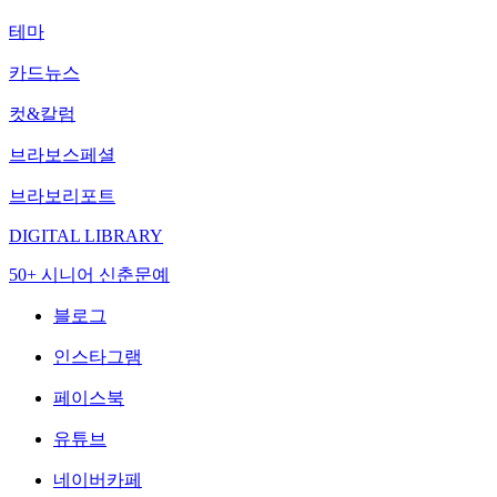
테마
카드뉴스
컷&칼럼
브라보스페셜
브라보리포트
DIGITAL LIBRARY
50+ 시니어 신춘문예
블로그
인스타그램
페이스북
유튜브
네이버카페