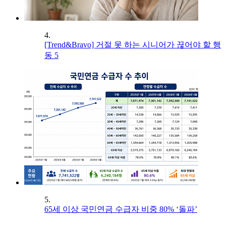
4.
[Trend&Bravo] 거절 못 하는 시니어가 끊어야 할 행
동 5
5.
65세 이상 국민연금 수급자 비중 80% ‘돌파’