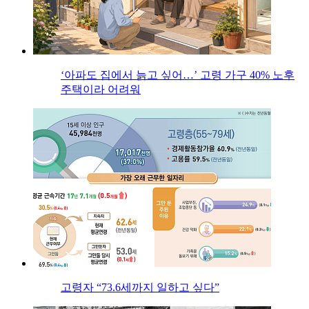
‘아파도 집에서 늙고 싶어…’ 고령 가구 40% 노후
주택이라 어려워
고령자 “73.6세까지 일하고 싶다”