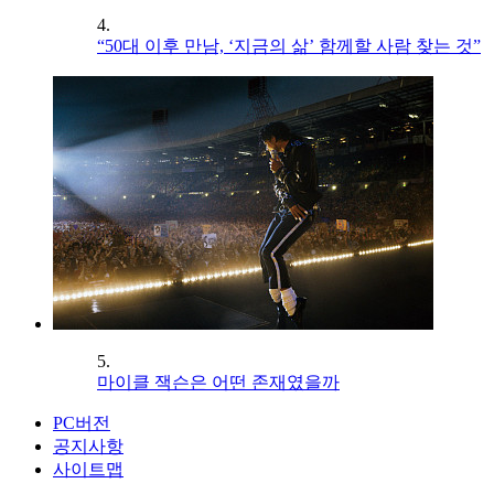
4.
“50대 이후 만남, ‘지금의 삶’ 함께할 사람 찾는 것”
5.
마이클 잭슨은 어떤 존재였을까
PC버전
공지사항
사이트맵