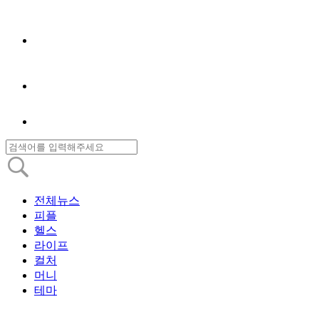
전체뉴스
피플
헬스
라이프
컬처
머니
테마