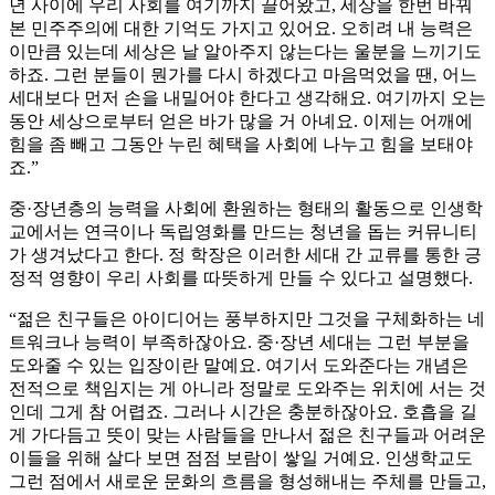
년 사이에 우리 사회를 여기까지 끌어왔고, 세상을 한번 바꿔
본 민주주의에 대한 기억도 가지고 있어요. 오히려 내 능력은
이만큼 있는데 세상은 날 알아주지 않는다는 울분을 느끼기도
하죠. 그런 분들이 뭔가를 다시 하겠다고 마음먹었을 땐, 어느
세대보다 먼저 손을 내밀어야 한다고 생각해요. 여기까지 오는
동안 세상으로부터 얻은 바가 많을 거 아녜요. 이제는 어깨에
힘을 좀 빼고 그동안 누린 혜택을 사회에 나누고 힘을 보태야
죠.”
중·장년층의 능력을 사회에 환원하는 형태의 활동으로 인생학
교에서는 연극이나 독립영화를 만드는 청년을 돕는 커뮤니티
가 생겨났다고 한다. 정 학장은 이러한 세대 간 교류를 통한 긍
정적 영향이 우리 사회를 따뜻하게 만들 수 있다고 설명했다.
“젊은 친구들은 아이디어는 풍부하지만 그것을 구체화하는 네
트워크나 능력이 부족하잖아요. 중·장년 세대는 그런 부분을
도와줄 수 있는 입장이란 말예요. 여기서 도와준다는 개념은
전적으로 책임지는 게 아니라 정말로 도와주는 위치에 서는 것
인데 그게 참 어렵죠. 그러나 시간은 충분하잖아요. 호흡을 길
게 가다듬고 뜻이 맞는 사람들을 만나서 젊은 친구들과 어려운
이들을 위해 살다 보면 점점 보람이 쌓일 거예요. 인생학교도
그런 점에서 새로운 문화의 흐름을 형성해내는 주체를 만들고,