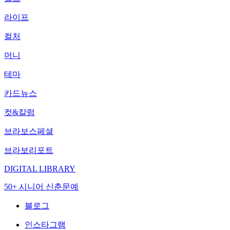
라이프
컬처
머니
테마
카드뉴스
컷&칼럼
브라보스페셜
브라보리포트
DIGITAL LIBRARY
50+ 시니어 신춘문예
블로그
인스타그램