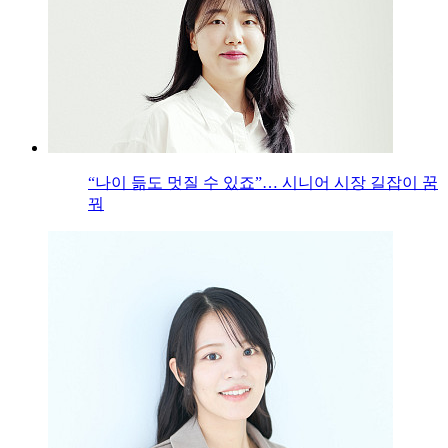
“나이 듦도 멋질 수 있죠”… 시니어 시장 길잡이 꿈
꿔