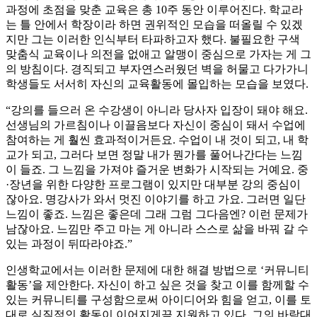
과정에 초점을 맞춘 교육은 총 10주 동안 이루어진다. 학교라
는 틀 안에서 학장이라 하면 권위적인 모습을 떠올릴 수 있겠
지만 그는 이러한 인식부터 타파하고자 했다. 불필요한 구색
맞춤식 교육이나 의전을 없애고 알맹이 중심으로 가자는 게 그
의 방침이다. 경직되고 부자연스러웠던 벽을 허물고 다가가니
학생들도 서서히 자신의 교육활동에 몰입하는 모습을 보였다.
“강의를 들으러 온 수강생이 아니라 당사자 입장이 돼야 해요.
선생님의 가르침이나 이끌음보다 자신이 중심이 돼서 수업에
참여하는 게 훨씬 효과적이거든요. 수업이 내 것이 되고, 내 학
교가 되고, 그러다 보면 정말 내가 뭔가를 풀어나간다는 느낌
이 들죠. 그 느낌을 가져야 즐거운 변화가 시작되는 거예요. 중
·장년을 위한 다양한 프로그램이 있지만 대부분 강의 중심이
잖아요. 명강사가 와서 멋진 이야기를 하고 가요. 그러면 일단
느낌이 좋죠. 느낌은 좋은데 그래 그럼 그다음엔? 이런 문제가
남잖아요. 느낌만 주고 마는 게 아니라 스스로 삶을 바꿔 갈 수
있는 과정이 뒤따라야죠.”
인생학교에서는 이러한 문제에 대한 해결 방법으로 ‘커뮤니티
활동’을 제안한다. 자신이 하고 싶은 것을 찾고 이를 함께할 수
있는 커뮤니티를 구성함으로써 아이디어와 힘을 얻고, 이를 토
대로 실질적인 활동이 이어지게끔 지원하고 있다. 그의 바람대