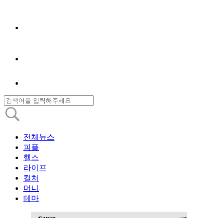
전체뉴스
피플
헬스
라이프
컬처
머니
테마