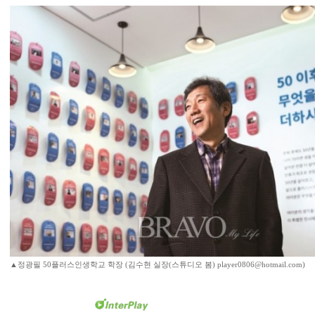
▲정광필 50플러스인생학교 학장 (김수현 실장(스튜디오 봄) player0806@hotmail.com)