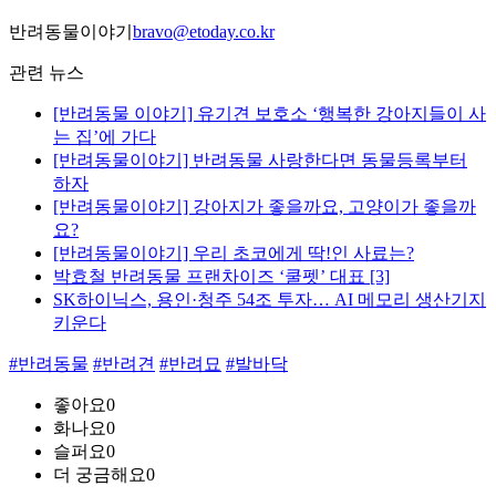
반려동물이야기
bravo@etoday.co.kr
관련 뉴스
[반려동물 이야기] 유기견 보호소 ‘행복한 강아지들이 사
는 집’에 가다
[반려동물이야기] 반려동물 사랑한다면 동물등록부터
하자
[반려동물이야기] 강아지가 좋을까요, 고양이가 좋을까
요?
[반려동물이야기] 우리 초코에게 딱!인 사료는?
박효철 반려동물 프랜차이즈 ‘쿨펫’ 대표 [3]
SK하이닉스, 용인·청주 54조 투자… AI 메모리 생산기지
키운다
#반려동물
#반려견
#반려묘
#발바닥
좋아요
0
화나요
0
슬퍼요
0
더 궁금해요
0