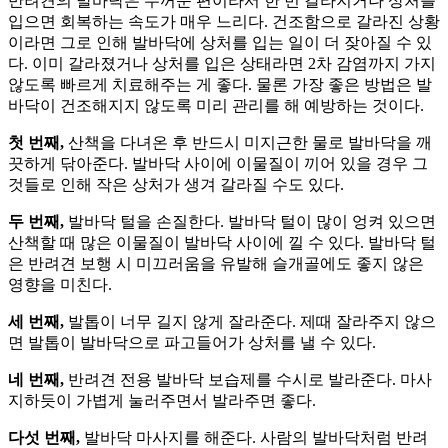
반려견의 발바닥은 두꺼운 편이라서 한 번 갈라지거나 상처를
입으면 회복하는 속도가 매우 느리다. 건조함으로 갈라진 상황
이라면 그로 인해 발바닥에 상처를 입는 일이 더 잦아질 수 있
다. 이미 갈라졌거나 상처를 입은 상태라면 2차 감염까지 가지
않도록 빠르게 치료해주는 게 좋다. 물론 가장 좋은 방법은 발
바닥이 건조해지지 않도록 미리 관리를 해 예방하는 것이다.
첫 번째,
산책을 다녀온 후 반드시 미지근한 물로 발바닥을 깨
끗하게 닦아준다. 발바닥 사이에 이물질이 끼어 있을 경우 그
것들로 인해 작은 상처가 생겨 갈라질 수도 있다.
두 번째,
발바닥 털을 손질한다. 발바닥 털이 많이 엉켜 있으면
산책할 때 많은 이물질이 발바닥 사이에 낄 수 있다. 발바닥 털
은 반려견 보행 시 미끄러움을 유발해 슬개골에도 좋지 않은
영향을 미친다.
세 번째,
발톱이 너무 길지 않게 잘라준다. 제때 잘라주지 않으
면 발톱이 발바닥으로 파고들어가 상처를 낼 수 있다.
네 번째,
반려견 전용 발바닥 보습제를 수시로 발라준다. 마사
지하듯이 가볍게 눌러주면서 발라주면 좋다.
다섯 번째,
발바닥 마사지를 해준다. 사람의 발바닥처럼 반려