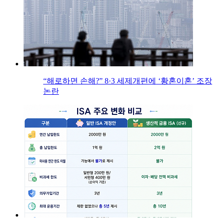
“해로하면 손해?” 8·3 세제개편에 ‘황혼이혼’ 조장
논란