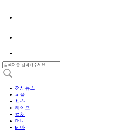
전체뉴스
피플
헬스
라이프
컬처
머니
테마