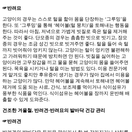
☞반려묘
고양이의 경우는 스스로 털을 핥아 몸을 단장하는 ‘그루밍’을
한다. 또 ‘그루밍’을 통해 ‘헤어볼(털 뭉치)’을 토해내는 행동을
한다. 따라서 아침, 저녁으로 가볍게 빗질로 죽은 털을 제거해
주는 것이 좋다. 단모종의 경우는 촘촘한 빗으로 빗기고, 장모
종의 경우는 조금 성긴 빗으로 빗겨주면 좋다. 털을 들어 속 털
까지 빗어줘야 엉키지 않는다. 고양이는 털이 엉키면 불편해하
고 가려워하기 때문에 방치하면 안 된다. 빗질을 싫어하는 고
양이라면 고무장갑을 끼고 물을 묻혀 고양이의 몸을 쓸어주면
된다. 목욕을 시키거나 털을 미는 방법도 있다. 미용 전문가에
게 맡겨도 좋지만 후유증이 생기는 경우가 많아 집에서 미용을
하는 고양이가 많다. 만약 헤어볼을 계속해서 토해내면 헤어볼
제거에 도움 되는 사료, 간식, 보조제를 먹이거나 식이섬유가
풍부한 식품을 먹인다. 식이섬유는 헤어볼을 장까지 운반해 배
출할 수 있게 도와준다.
건조한 겨울철, 반려견·반려묘의 발바닥 건강 관리
☞반려견