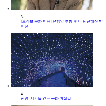
3.
[브라보 문화 이슈] 유방암 투병 후 더 단단해진 박
미선
4.
광명, 시간을 걷는 문화 마실길