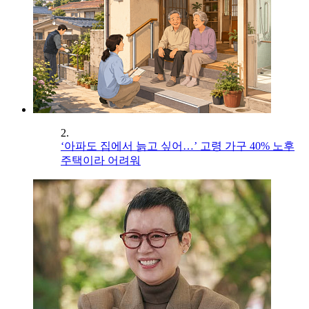
2.
‘아파도 집에서 늙고 싶어…’ 고령 가구 40% 노후
주택이라 어려워