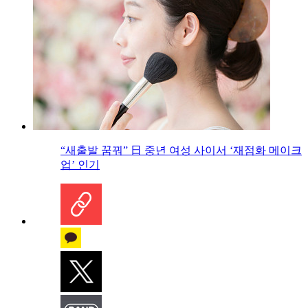
“새출발 꿈꿔” 日 중년 여성 사이서 ‘재점화 메이크
업’ 인기