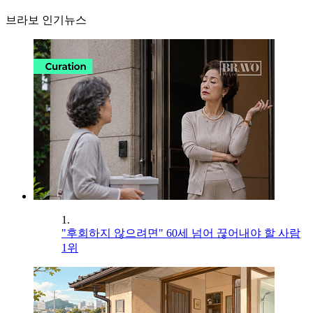
브라보 인기뉴스
1.
"후회하지 않으려면" 60세 넘어 끊어내야 할 사람
1위