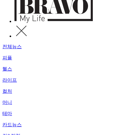
전체뉴스
피플
헬스
라이프
컬처
머니
테마
카드뉴스