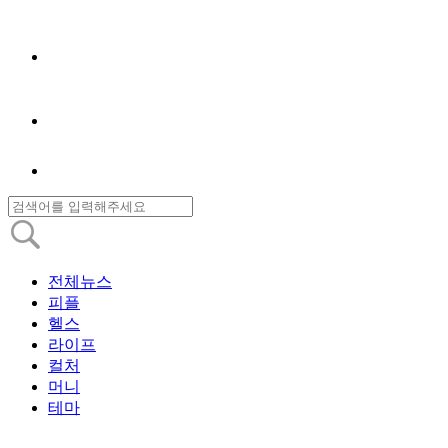
전체뉴스
피플
헬스
라이프
컬처
머니
테마