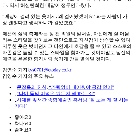
다. 역시 허심탄회한 대답이 정두언다웠다.
“매장에 걸려 있는 옷이지. 왜 걸어놨겠어요? 파는 사람이 가
장 괜찮다고 생각하니까 걸었겠죠.”
패션이 삶의 촉매라는 정 전 의원의 말처럼, 자신에게 잘 어울
리는 스타일을 찾아보는 것만으로도 자신감이 상승할 수 있다.
지루한 옷은 벗어던지고 타인에게 호감을 줄 수 있고 스스로의
자존감은 높일 수 있는 스타일을 찾아가는 것이야말로 당신의
매력을 은은한 향기처럼 풍기게 만들 열쇠일 것이다.
김영순 기자
kys0701@etoday.co.kr
김영순 기자의 주요 뉴스
⌞
문장옥의 진심, “가림없이 내어줘야 공감 얻어”
⌞
"나이 듦의 미덕은 뭐든지 덜 하는 것"
⌞
시대를 앞서간 종합예술인 홍서범 ‘잘 노는 게 잘 사는
거다!’
좋아요
0
화나요
0
슬퍼요
0