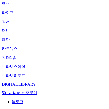
헬스
라이프
컬처
머니
테마
카드뉴스
컷&칼럼
브라보스페셜
브라보리포트
DIGITAL LIBRARY
50+ 시니어 신춘문예
블로그