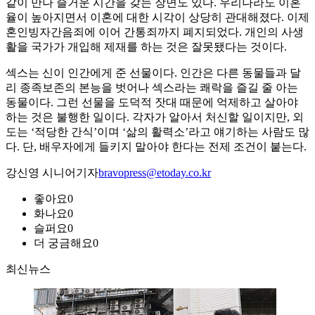
같이 만나 즐거운 시간을 갖는 장면도 있다. 우리나라도 이혼
율이 높아지면서 이혼에 대한 시각이 상당히 관대해졌다. 이제
혼인빙자간음죄에 이어 간통죄까지 폐지되었다. 개인의 사생
활을 국가가 개입해 제재를 하는 것은 잘못됐다는 것이다.
섹스는 신이 인간에게 준 선물이다. 인간은 다른 동물들과 달
리 종족보존의 본능을 벗어나 섹스라는 쾌락을 즐길 줄 아는
동물이다. 그런 선물을 도덕적 잣대 때문에 억제하고 살아야
하는 것은 불행한 일이다. 각자가 알아서 처신할 일이지만, 외
도는 ‘적당한 간식’이며 ‘삶의 활력소’라고 얘기하는 사람도 많
다. 단, 배우자에게 들키지 말아야 한다는 전제 조건이 붙는다.
강신영 시니어기자
bravopress@etoday.co.kr
좋아요
0
화나요
0
슬퍼요
0
더 궁금해요
0
최신뉴스