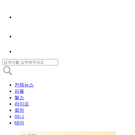
전체뉴스
피플
헬스
라이프
컬처
머니
테마