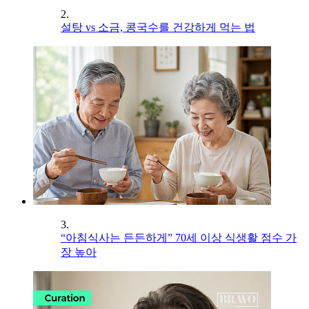
2.
설탕 vs 소금, 콩국수를 건강하게 먹는 법
3.
“아침식사는 든든하게” 70세 이상 식생활 점수 가
장 높아