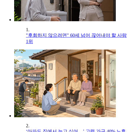
1.
"후회하지 않으려면" 60세 넘어 끊어내야 할 사람
1위
2.
‘아파도 집에서 늙고 싶어…’ 고령 가구 40% 노후