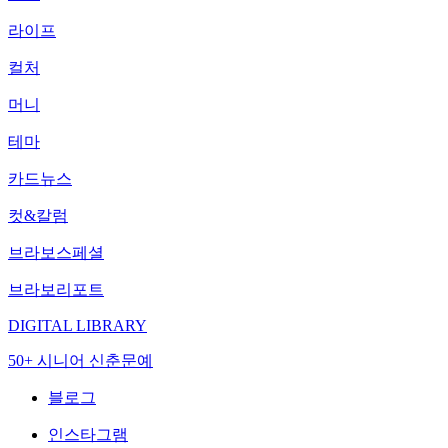
라이프
컬처
머니
테마
카드뉴스
컷&칼럼
브라보스페셜
브라보리포트
DIGITAL LIBRARY
50+ 시니어 신춘문예
블로그
인스타그램