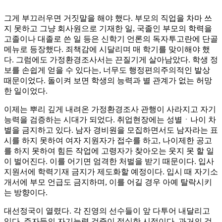
그게 부끄러우면 거짓말을 해야 했다. 부모의 직업을 차마 쓰
지 못하고 그냥 회사원으로 기재한 일, 국졸인 부모의 학력을
고졸이나 대졸로 쓴 일 등은 신학기 언론의 독자투고란에 단골
메뉴로 등장했다. 죄책감에 시달리며 매 학기를 맞이해야 했
다. 그럼에도 가정환경조사서는 끈질기게 살아남았다. 학생 정
보를 손쉽게 얻을 수 있다는, 너무도 행정편의주의적인 발상
때문이었다. 돌이켜 보면 학생의 능력과 별 관계가 없는 허망
한 일이었다.
이제는 뿌리 깊게 내려온 가정환경조사 관행이 사라지고 자기
능력을 검증하는 시대가 되었다. 취업현장에는 성별ㆍ나이 차
별을 금지하고 있다. 남자 경비원을 모집하면서도 남자라는 표
시를 하지 못하여 여자 지원자가 접수를 하고, 나이제한 공고
를 하지 못하여 힘든 작업에 고령자가 찾아오는 웃지 못 할 일
이 벌어진다. 이를 어기면 엄격한 처벌을 받기 때문이다. 입사
지원서에 학력기재 금지가 제도화할 예정이다. 입시 때 자기소
개서에 부모 언급도 금지하며, 이를 어길 경우 아예 탈락시키
는 방향이다.
대선정국이 열렸다. 각 진영의 선수들이 앞 다투어 내달리고
있다. 주자들의 자기능력 검증이 절실한 시점이다. 과거의 검