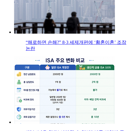
“해로하면 손해?” 8·3 세제개편에 ‘황혼이혼’ 조장
논란