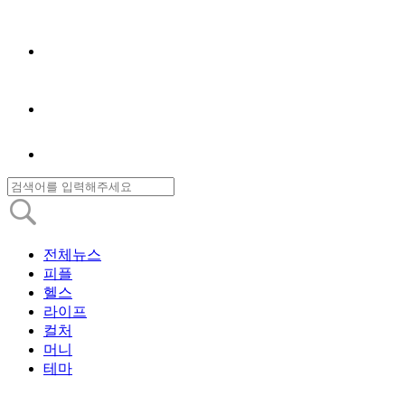
전체뉴스
피플
헬스
라이프
컬처
머니
테마