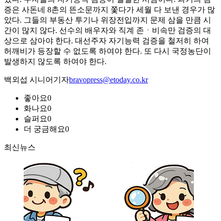
증은 사돈네 8촌의 뜬소문까지 쫓다가 세월 다 보낸 경우가 많
았다. 그들의 부동산 투기나 위장전입까지 문제 삼을 만큼 시
간이 많지 않다. 선수의 배우자와 직계 존ㆍ비속만 검증의 대
상으로 삼아야 한다. 대선주자 자기능력 검증을 철저히 하여
허깨비가 등장할 수 없도록 하여야 한다. 또 다시 국정농단이
발생하지 않도록 하여야 한다.
백외섭 시니어기자
bravopress@etoday.co.kr
좋아요
0
화나요
0
슬퍼요
0
더 궁금해요
0
최신뉴스