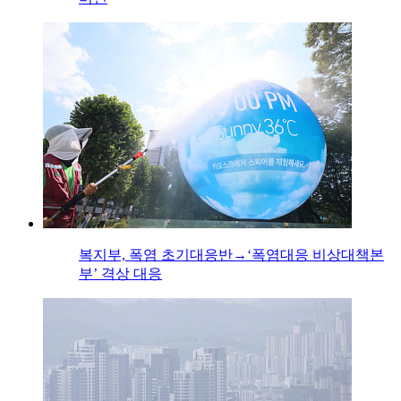
복지부, 폭염 초기대응반→‘폭염대응 비상대책본
부’ 격상 대응