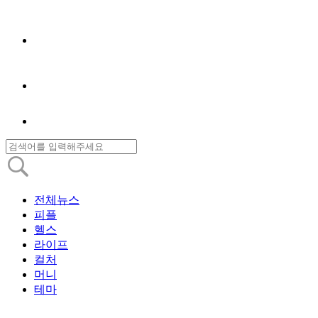
전체뉴스
피플
헬스
라이프
컬처
머니
테마