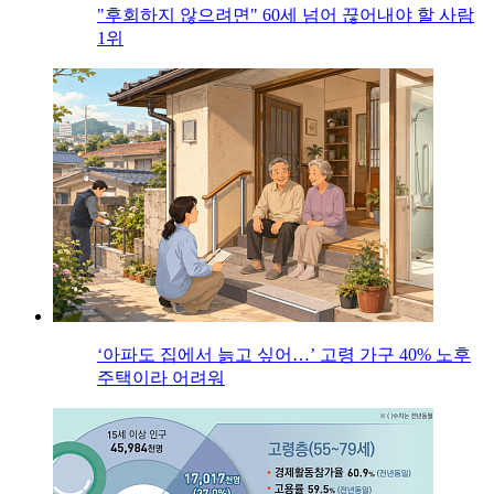
"후회하지 않으려면" 60세 넘어 끊어내야 할 사람
1위
‘아파도 집에서 늙고 싶어…’ 고령 가구 40% 노후
주택이라 어려워