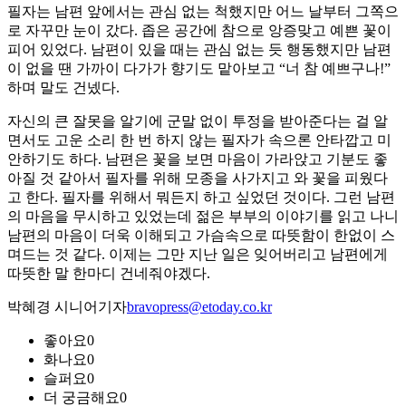
필자는 남편 앞에서는 관심 없는 척했지만 어느 날부터 그쪽으
로 자꾸만 눈이 갔다. 좁은 공간에 참으로 앙증맞고 예쁜 꽃이
피어 있었다. 남편이 있을 때는 관심 없는 듯 행동했지만 남편
이 없을 땐 가까이 다가가 향기도 맡아보고 “너 참 예쁘구나!”
하며 말도 건넸다.
자신의 큰 잘못을 알기에 군말 없이 투정을 받아준다는 걸 알
면서도 고운 소리 한 번 하지 않는 필자가 속으론 안타깝고 미
안하기도 하다. 남편은 꽃을 보면 마음이 가라앉고 기분도 좋
아질 것 같아서 필자를 위해 모종을 사가지고 와 꽃을 피웠다
고 한다. 필자를 위해서 뭐든지 하고 싶었던 것이다. 그런 남편
의 마음을 무시하고 있었는데 젊은 부부의 이야기를 읽고 나니
남편의 마음이 더욱 이해되고 가슴속으로 따뜻함이 한없이 스
며드는 것 같다. 이제는 그만 지난 일은 잊어버리고 남편에게
따뜻한 말 한마디 건네줘야겠다.
박혜경 시니어기자
bravopress@etoday.co.kr
좋아요
0
화나요
0
슬퍼요
0
더 궁금해요
0