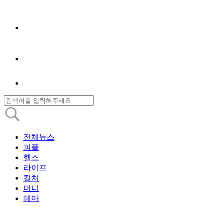
전체뉴스
피플
헬스
라이프
컬처
머니
테마