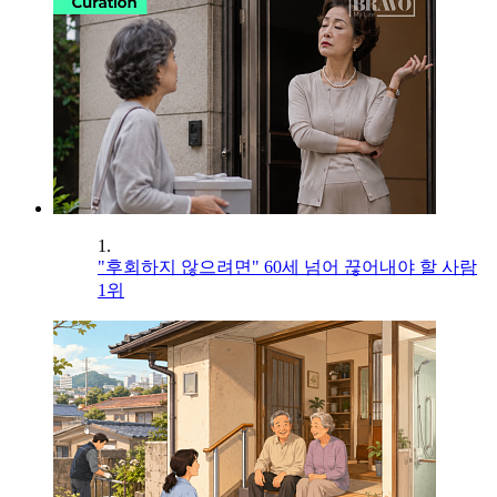
1.
"후회하지 않으려면" 60세 넘어 끊어내야 할 사람
1위