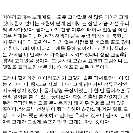
미아리고개는 노래에도 나오듯 그야말로 한 많은 미아리고개
였다. 한이 많다는 표현이 붙게 된 데에는 정말 가슴 아픈 우리
의 역사가 있다. 필자는 6·25 전쟁 이후에 태어나 전쟁을 직접
겪은 세대는 아닌데, 6·25 전쟁이 끝날 무렵 퇴각하던 북한군
이 우리나라의 고위인사와 죄 없는 사람들을 북으로 끌고 갔다
고 한다. 그때 이 미아리고개를 통해 넘어갔다고 한다. 끌려가
는 가족을 이 언덕에서 가족들이 지켜보았다니 정말 단장(斷
腸)의 고개였을 것이다. 그 당시의 모습을 표현한 그림이나 노
랫말을 들어보면 너무 가슴이 아프고 슬픈 마음이다.
그러나 필자에겐 미아리고개가 그렇게 슬픈 정서로만 남아 있
는 건 아니다. 중·고교 시절 미아리고개 넘어가면 삼류극장인
미도극장이 있었다. 동시상영 극장이었는데 한 번 들어가면 두
편의 영화를 볼 수 있는 곳이었다. 학생은 출입 불가였지만 변
두리 극장인 특성으로 무사통과가 돼 자주 영화를 보러 갔던
곳이다. “선도부 선생님이 떴다!” 하면 화장실과 계단 뒤로 도
망 다니기도 했던 짜릿하고 신나는 추억도 있으니 필자에겐 미
아리고개가 그렇게 슬프기만 한 고개는 아닌 것이다.
또 다른 기억 속에는 돈암동 쪽에서 바라다보이는 미아리고개