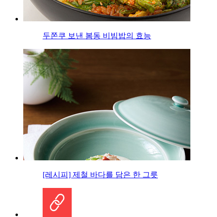
두쫀쿠 보낸 봄동 비빔밥의 효능
[레시피] 제철 바다를 담은 한 그릇