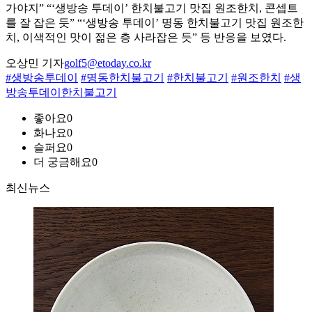
가야지” “‘생방송 투데이’ 한치불고기 맛집 원조한치, 콘셉트
를 잘 잡은 듯” “‘생방송 투데이’ 명동 한치불고기 맛집 원조한
치, 이색적인 맛이 젊은 층 사라잡은 듯” 등 반응을 보였다.
오상민 기자
golf5@etoday.co.kr
#생방송투데이
#명동한치불고기
#한치불고기
#원조한치
#생
방송투데이한치불고기
좋아요
0
화나요
0
슬퍼요
0
더 궁금해요
0
최신뉴스