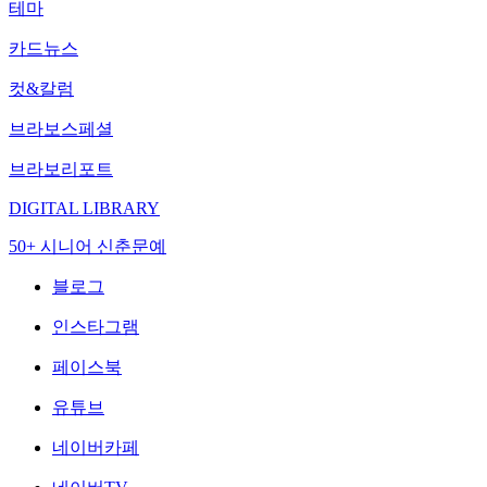
테마
카드뉴스
컷&칼럼
브라보스페셜
브라보리포트
DIGITAL LIBRARY
50+ 시니어 신춘문예
블로그
인스타그램
페이스북
유튜브
네이버카페