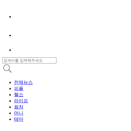
전체뉴스
피플
헬스
라이프
컬처
머니
테마