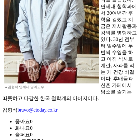
연세대 철학과에
서 30여년간 후
학을 길렀고 지
금은 저서활동과
강의를 병행하고
있다. 30년 전부
터 일주일에 두
번씩 수영을 하
고 아침 식사로
계란, 사과를 먹
는 게 건강 비결
이다. 후배들과
신촌 카페에서
▲김형석 연세대 명예교수
담소를 즐기는
따뜻하고 다감한 한국 철학계의 아버지이다.
김형석
bravo@etoday.co.kr
좋아요
0
화나요
0
슬퍼요
0