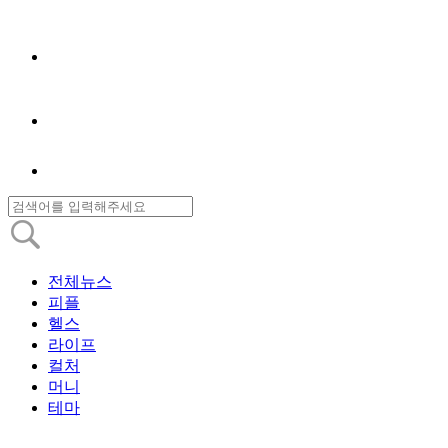
전체뉴스
피플
헬스
라이프
컬처
머니
테마