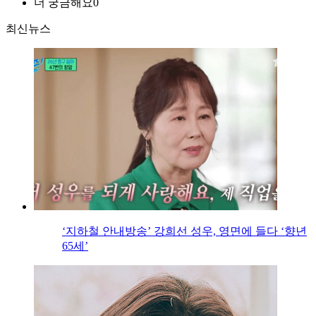
더 궁금해요
0
최신뉴스
‘지하철 안내방송’ 강희선 성우, 영면에 들다 ‘향년
65세’