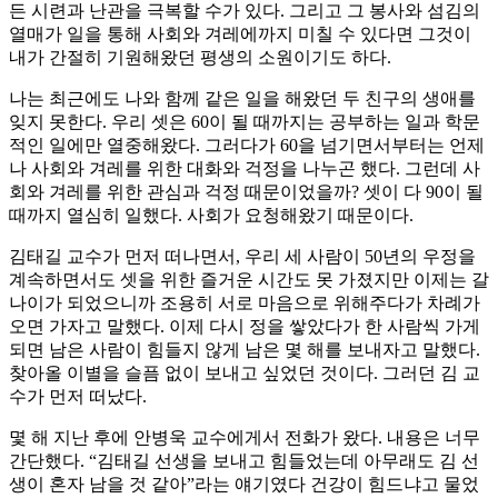
든 시련과 난관을 극복할 수가 있다. 그리고 그 봉사와 섬김의
열매가 일을 통해 사회와 겨레에까지 미칠 수 있다면 그것이
내가 간절히 기원해왔던 평생의 소원이기도 하다.
나는 최근에도 나와 함께 같은 일을 해왔던 두 친구의 생애를
잊지 못한다. 우리 셋은 60이 될 때까지는 공부하는 일과 학문
적인 일에만 열중해왔다. 그러다가 60을 넘기면서부터는 언제
나 사회와 겨레를 위한 대화와 걱정을 나누곤 했다. 그런데 사
회와 겨레를 위한 관심과 걱정 때문이었을까? 셋이 다 90이 될
때까지 열심히 일했다. 사회가 요청해왔기 때문이다.
김태길 교수가 먼저 떠나면서, 우리 세 사람이 50년의 우정을
계속하면서도 셋을 위한 즐거운 시간도 못 가졌지만 이제는 갈
나이가 되었으니까 조용히 서로 마음으로 위해주다가 차례가
오면 가자고 말했다. 이제 다시 정을 쌓았다가 한 사람씩 가게
되면 남은 사람이 힘들지 않게 남은 몇 해를 보내자고 말했다.
찾아올 이별을 슬픔 없이 보내고 싶었던 것이다. 그러던 김 교
수가 먼저 떠났다.
몇 해 지난 후에 안병욱 교수에게서 전화가 왔다. 내용은 너무
간단했다. “김태길 선생을 보내고 힘들었는데 아무래도 김 선
생이 혼자 남을 것 같아”라는 얘기였다 건강이 힘드냐고 물었