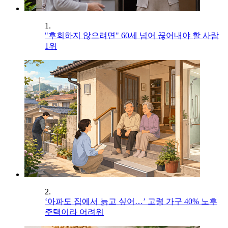
1.
"후회하지 않으려면" 60세 넘어 끊어내야 할 사람
1위
2.
‘아파도 집에서 늙고 싶어…’ 고령 가구 40% 노후
주택이라 어려워