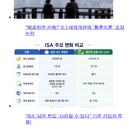
“해로하면 손해?” 8·3 세제개편에 ‘황혼이혼’ 조장
논란
“ISA ‘남은 한도’ 사라질 수 있다” 기존 가입자 주
목!