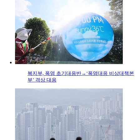
복지부, 폭염 초기대응반→‘폭염대응 비상대책본
부’ 격상 대응