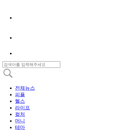
전체뉴스
피플
헬스
라이프
컬처
머니
테마