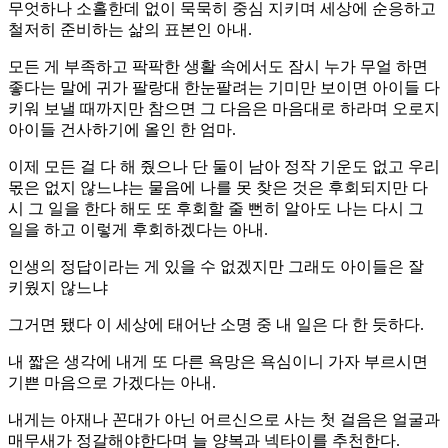
무엇하나 소홀한데 없이 묵묵히 중심 지키며 세상에 순응하고
철저히 준비하는 삶의 표본인 아내.
모든 게 부족하고 팍팍한 생활 속에서도 잠시 누가 무얼 하면
좋다는 말에 귀가 팔랑대 한눈팔려는 기미만 보이면 아이들 다
키워 보낼 때까지만 참으면 그 다음은 마음대로 하라며 오로지
아이들 건사하기에 올인 한 엄마.
이제 모든 걸 다 해 줬으나 단 둘이 남아 정작 기운도 없고 우리
몫은 없지 않느냐는 물음에 나를 못 찾은 것은 후회되지만 다
시 그 일을 한다 해도 또 후회할 줄 뻔히 알아도 나는 다시 그
일을 하고 이렇게 후회하겠다는 아내.
인생의 정답이라는 게 있을 수 없겠지만 그래도 아이들은 잘
키웠지 않느냐
그거면 됐다 이 세상에 태어난 소명 중 내 일은 다 한 듯하다.
내 짧은 생각에 내게 또 다른 욕망은 욕심이니 가자 부르시면
기쁜 마음으로 가겠다는 아내.
내게는 아재나 꼰대가 아닌 어르신으로 사는 첫 걸음은 얼굴과
매무새가 정갈해야한다며 늘 양복과 넥타이를 추천한다.