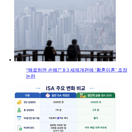
“해로하면 손해?” 8·3 세제개편에 ‘황혼이혼’ 조장
논란