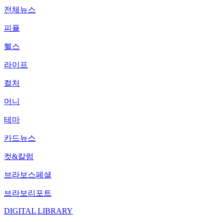
전체뉴스
피플
헬스
라이프
컬처
머니
테마
카드뉴스
컷&칼럼
브라보스페셜
브라보리포트
DIGITAL LIBRARY