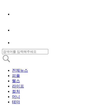
전체뉴스
피플
헬스
라이프
컬처
머니
테마