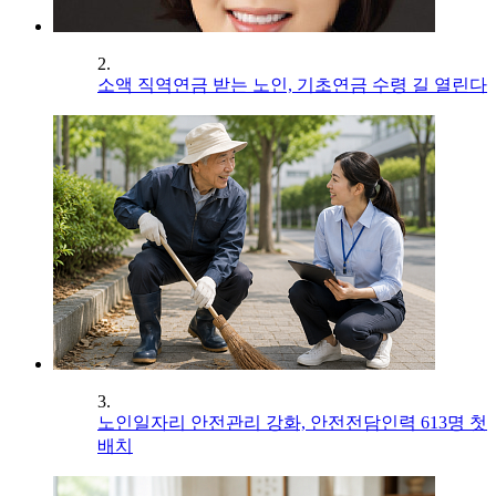
2.
소액 직역연금 받는 노인, 기초연금 수령 길 열린다
3.
노인일자리 안전관리 강화, 안전전담인력 613명 첫
배치