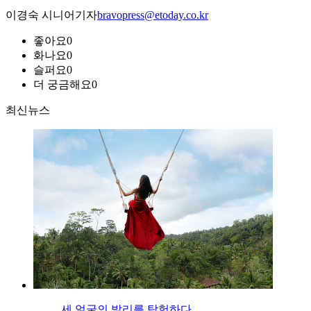
이경숙 시니어기자
bravopress@etoday.co.kr
좋아요
0
화나요
0
슬퍼요
0
더 궁금해요
0
최신뉴스
세 얼굴의 발리를 탐험하다