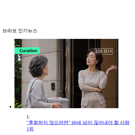
브라보 인기뉴스
1.
"후회하지 않으려면" 60세 넘어 끊어내야 할 사람
1위