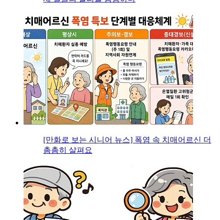
[만화로 보는 시니어 뉴스] 폭염 속 치매어르신 더
촘촘히 살펴요