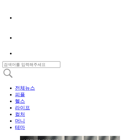
전체뉴스
피플
헬스
라이프
컬처
머니
테마