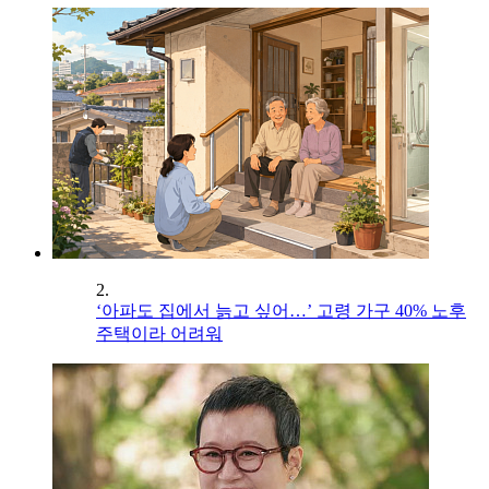
2.
‘아파도 집에서 늙고 싶어…’ 고령 가구 40% 노후
주택이라 어려워