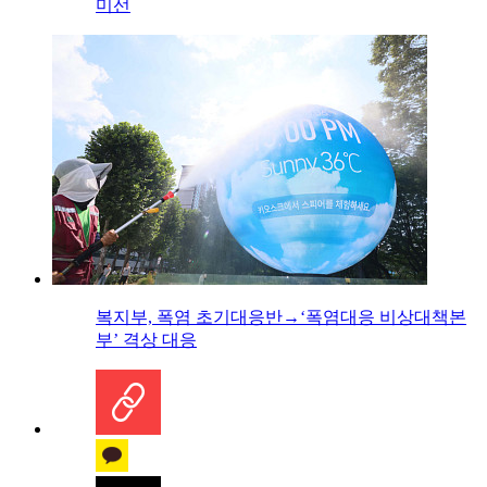
미선
복지부, 폭염 초기대응반→‘폭염대응 비상대책본
부’ 격상 대응