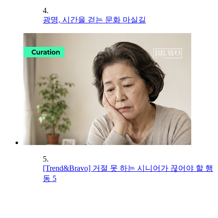
4.
광명, 시간을 걷는 문화 마실길
5.
[Trend&Bravo] 거절 못 하는 시니어가 끊어야 할 행
동 5