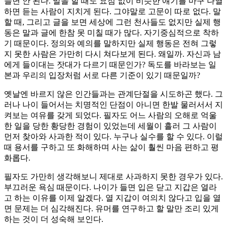
들면 안 된다. 말을 할 때도 요점 없이 비슷한 얘기를 마구 나열
하면 듣는 사람이 지치게 된다. 그야말로 고문이 따로 없다. 말
할 때, 그리고 글을 보면 세상에 그런 천사들도 없지만 실제 행
동은 말과 글에 한참 못 미칠 때가 많다. 자기중심적으로 착하
기 때문이다. 정의와 예의를 말하지만 실제 행동은 전혀 그렇
지 못한 사람은 가만히 다시 쳐다보게 된다. 왜일까. 자신과 남
에게 들이대는 잣대가 다르기 때문인가? 독도를 바라보는 일
본과 우리의 입장처럼 서로 다른 기준이 있기 때문일까?
옛날엔 바르지 않은 인간들과는 관계단절을 시도하곤 했다. 그
러나 나이 들어서는 치명적인 단점이 아니면 한발 물러서서 지
켜보는 여유를 갖게 되었다. 필자도 어느 사람의 오해로 억울
한 일을 당한 황당한 경험이 있었는데 세월이 흘러 그 사람이
먼저 찾아와 사과한 적이 있다. 누구나 실수를 할 수 있다. 이럴
때 용서를 구하고 또 화해하며 사는 삶이 훨씬 마음 편하고 평
화롭다.
필자도 가만히 생각해보니 제대로 사과하지 못한 경우가 있다.
부끄러운 욕심 때문이다. 나이가 들면 입은 닫고 지갑은 열라
고 하는 이유를 이제 알겠다. 열 지갑이 여의치 않다고 입을 열
면 문제는 더 심각해진다. 유머를 연구하고 할 말만 조리 있게
하는 것이 더 성숙해 보인다.