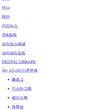
머니
테마
카드뉴스
컷&칼럼
브라보스페셜
브라보리포트
DIGITAL LIBRARY
50+ 시니어 신춘문예
블로그
인스타그램
페이스북
유튜브