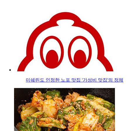
미쉐린도 인정한 노포 맛집 '가성비 맛집'의 정체