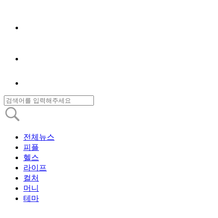
전체뉴스
피플
헬스
라이프
컬처
머니
테마