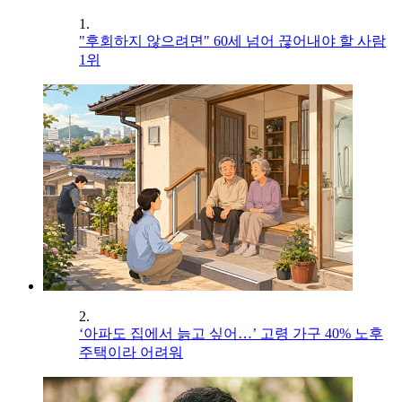
1.
"후회하지 않으려면" 60세 넘어 끊어내야 할 사람
1위
2.
‘아파도 집에서 늙고 싶어…’ 고령 가구 40% 노후
주택이라 어려워