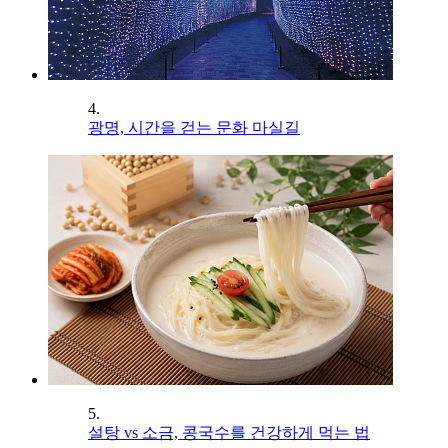
4.
광명, 시간을 걷는 문화 마실길
5.
설탕 vs 소금, 콩국수를 건강하게 먹는 법