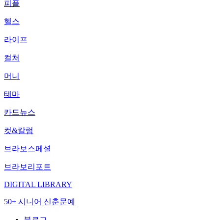
피플
헬스
라이프
컬처
머니
테마
카드뉴스
컷&칼럼
브라보스페셜
브라보리포트
DIGITAL LIBRARY
50+ 시니어 신춘문예
블로그