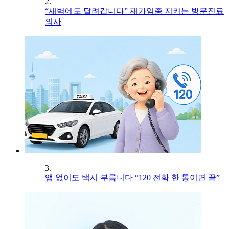
2.
“새벽에도 달려갑니다” 재가임종 지키는 방문진료
의사
3.
앱 없이도 택시 부릅니다 “120 전화 한 통이면 끝”