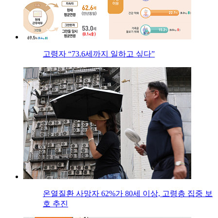
고령자 “73.6세까지 일하고 싶다”
온열질환 사망자 62%가 80세 이상, 고령층 집중 보
호 추진