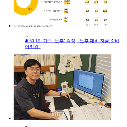
1.
4050 1인 가구 ‘노후’ 걱정, “노후 대비 자금 준비
어려워”