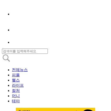
전체뉴스
피플
헬스
라이프
컬처
머니
테마