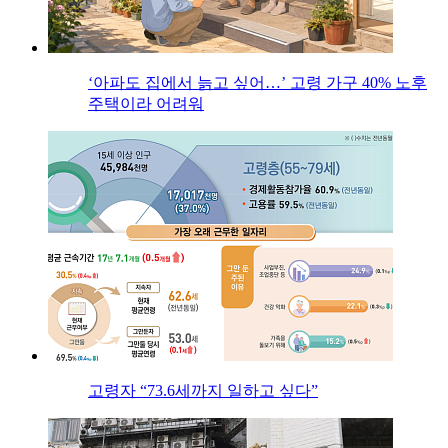
‘아파도 집에서 늙고 싶어…’ 고령 가구 40% 노후
주택이라 어려워
고령자 “73.6세까지 일하고 싶다”