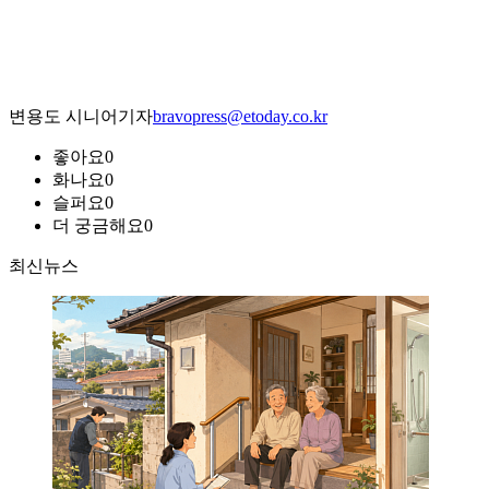
변용도 시니어기자
bravopress@etoday.co.kr
좋아요
0
화나요
0
슬퍼요
0
더 궁금해요
0
최신뉴스