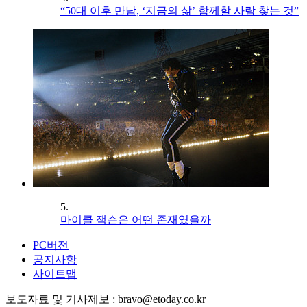
“50대 이후 만남, ‘지금의 삶’ 함께할 사람 찾는 것”
5.
마이클 잭슨은 어떤 존재였을까
PC버전
공지사항
사이트맵
보도자료 및 기사제보 : bravo@etoday.co.kr