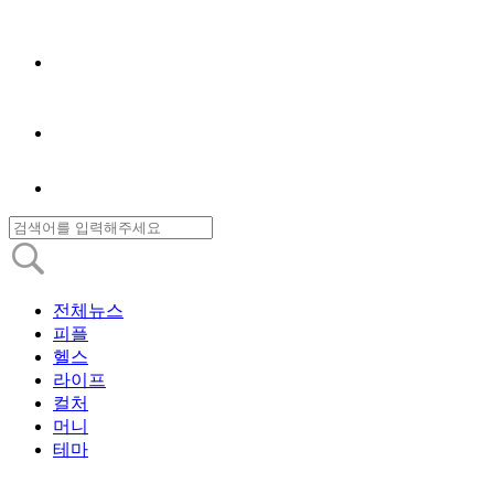
전체뉴스
피플
헬스
라이프
컬처
머니
테마