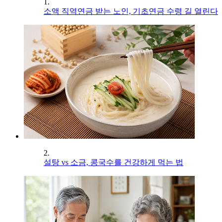
1.
소액 직역연금 받는 노인, 기초연금 수령 길 열린다
2.
설탕 vs 소금, 콩국수를 건강하게 먹는 법