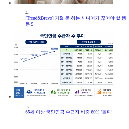
4.
[Trend&Bravo] 거절 못 하는 시니어가 끊어야 할 행
동 5
5.
65세 이상 국민연금 수급자 비중 80% ‘돌파’