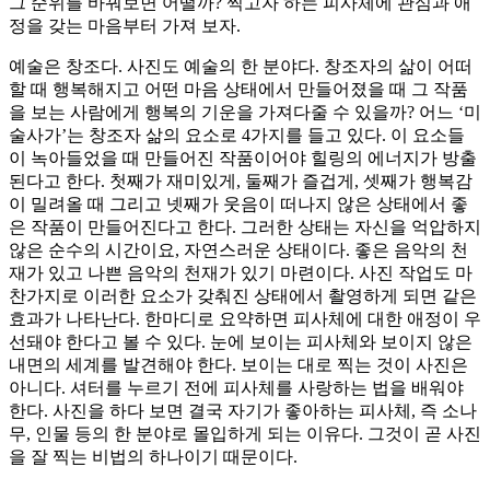
그 순위를 바꿔보면 어떨까? 찍고자 하는 피사체에 관심과 애
정을 갖는 마음부터 가져 보자.
예술은 창조다. 사진도 예술의 한 분야다. 창조자의 삶이 어떠
할 때 행복해지고 어떤 마음 상태에서 만들어졌을 때 그 작품
을 보는 사람에게 행복의 기운을 가져다줄 수 있을까? 어느 ‘미
술사가’는 창조자 삶의 요소로 4가지를 들고 있다. 이 요소들
이 녹아들었을 때 만들어진 작품이어야 힐링의 에너지가 방출
된다고 한다. 첫째가 재미있게, 둘째가 즐겁게, 셋째가 행복감
이 밀려올 때 그리고 넷째가 웃음이 떠나지 않은 상태에서 좋
은 작품이 만들어진다고 한다. 그러한 상태는 자신을 억압하지
않은 순수의 시간이요, 자연스러운 상태이다. 좋은 음악의 천
재가 있고 나쁜 음악의 천재가 있기 마련이다. 사진 작업도 마
찬가지로 이러한 요소가 갖춰진 상태에서 촬영하게 되면 같은
효과가 나타난다. 한마디로 요약하면 피사체에 대한 애정이 우
선돼야 한다고 볼 수 있다. 눈에 보이는 피사체와 보이지 않은
내면의 세계를 발견해야 한다. 보이는 대로 찍는 것이 사진은
아니다. 셔터를 누르기 전에 피사체를 사랑하는 법을 배워야
한다. 사진을 하다 보면 결국 자기가 좋아하는 피사체, 즉 소나
무, 인물 등의 한 분야로 몰입하게 되는 이유다. 그것이 곧 사진
을 잘 찍는 비법의 하나이기 때문이다.