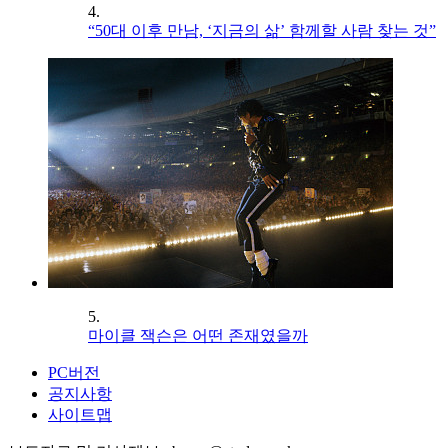
4.
“50대 이후 만남, ‘지금의 삶’ 함께할 사람 찾는 것”
5.
마이클 잭슨은 어떤 존재였을까
PC버전
공지사항
사이트맵