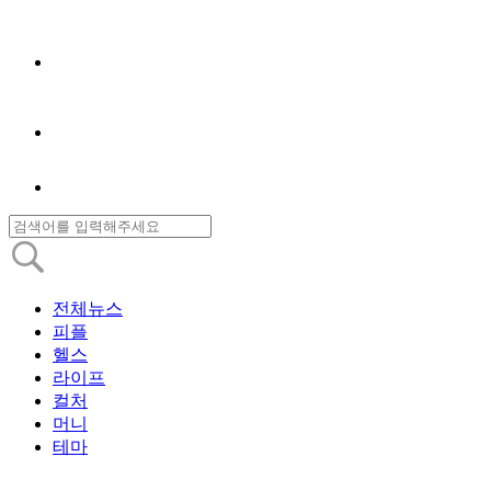
전체뉴스
피플
헬스
라이프
컬처
머니
테마