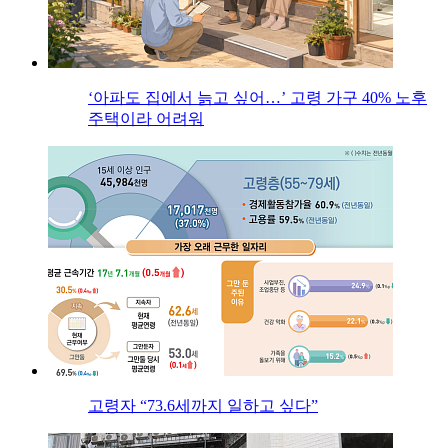
‘아파도 집에서 늙고 싶어…’ 고령 가구 40% 노후
주택이라 어려워
고령자 “73.6세까지 일하고 싶다”