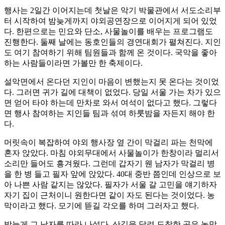
행사는 2일간 이어지는데 첫날은 악기 박물관에서 서도소리부
터 시작하여 밤늦게까지 야외공연장으로 이어지게 되어 있었
다. 한편으로는 민요와 단소, 사물놀이를 배우는 프로그램도
진행한다. 둘째 날에는 동호인들의 경연대회가 펼쳐진다. 지인
도 여기 참여하기 위해 팀원들과 함께 온 것이다. 국악을 좋아
하는 사람들이라면 가볼만 한 축제이다.
설악면에서 온다던 지인이 마음이 변했는지 못 온다는 것이었
다. 그러면 귀가 길에 대책이 없었다. 당일 서울 가는 차가 있으
면 얻어 타야 하는데 만차로 와서 여석이 없다고 했다. 그렇다
면 행사 참여하는 지인들 팀과 섞여 하룻밤을 자든지 해야 한
다.
머릿속이 복잡하여 야외 행사장 옆 간이 막걸리 파는 천막에
혼자 앉았다. 마침 야외무대에서 사물놀이가 한창이라 멀리서
소리만 들어도 흥겨웠다. 그런데 갑자기 웬 남자가 막걸리 병
을 한 병 들고 필자 앞에 앉았다. 40대 중반 쯤인데 인상으로 보
아 나쁜 사람 같지는 않았다. 필자가 서울 갈 고민을 얘기하자
자기 집이 근처이니 원한다면 같이 자도 된다는 것이었다. 농
막이라고 했다. 모기에 뜯길 각오를 하며 그러자고 했다.
밤늦게 그 남자를 따라 나섰다. 산길을 달려 도착한 곳은 농막