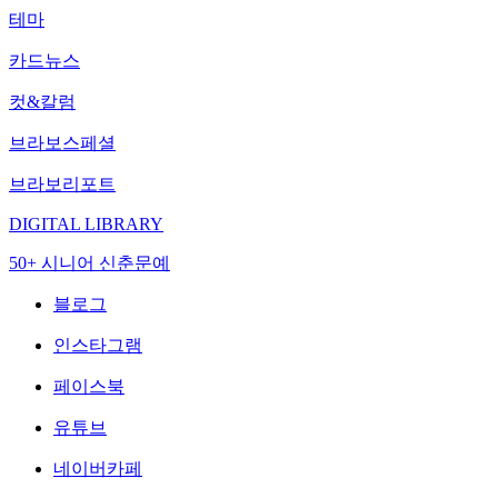
테마
카드뉴스
컷&칼럼
브라보스페셜
브라보리포트
DIGITAL LIBRARY
50+ 시니어 신춘문예
블로그
인스타그램
페이스북
유튜브
네이버카페