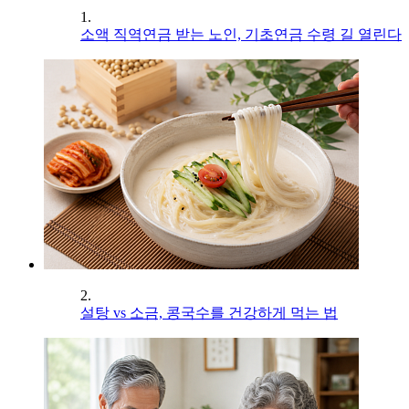
1.
소액 직역연금 받는 노인, 기초연금 수령 길 열린다
2.
설탕 vs 소금, 콩국수를 건강하게 먹는 법