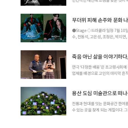
을 맡아 화제를 더했다. ◇공연 소개
비히 반 베토벤 : 박효신, 홍광호, •
현, •프란츠 브렌타노 : 박시원, 최호
무더위 피해 손주와 문화 나
●Stage ◇드라큘라 일정 7월 10
수, 전동석, 고은성, 조정은, 박지연
라큘라’는 브램 스토커의 동명 소설을
작의 운명적인 사랑을 웅장한 음악과
은성이 새롭게 드라큘라 역에 합류해
죽음 아닌 삶을 이야기하다,
연극 ‘다정한 배웅’은 초고령사회에 
업체를 배경으로 고인의 마지막 흔적
할까, 그리고 남겨진 사람들은 어떤 
극이 향하는 곳은 오늘의 삶이다. ◇
아트홀 출연 •반춘배 : 장용, 서인석 
용산 도심 미술관으로 떠나
전통과 현대를 잇는 문화공간 한여름
수 있는 곳을 찾게 되는 계절이다. 
고, 차분한 전시실 안에서 계절을 
(APMA, Amorepacific Mu