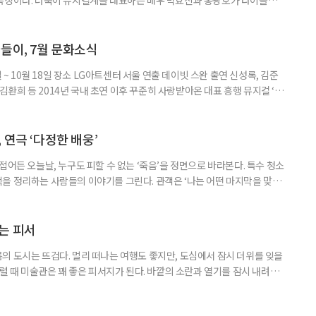
 일정 8월 11일까지 장소 세종문화회관 대극장 연출 길 메머트 출연 •루드
안토니 브렌타노 : 윤공주, 김지현, 김지우, •카스파 반 베토벤 : 신성민, 김도
중, •베티마 브렌타노 : 성민재, 유연정 등 러닝
들이, 7월 문화소식
일 ~ 10월 18일 장소 LG아트센터 서울 연출 데이빗 스완 출연 신성록, 김준
, 김환희 등 2014년 국내 초연 이후 꾸준히 사랑받아온 대표 흥행 뮤지컬 ‘드
 원작으로 한다. 400년 넘는 세월 동안 단 한 사람만을 사랑한 드라큘라 백
 화려한 무대로 그려낸다.이번 시즌에는 신성록, 김준수, 전동석에 이어 고
 각기 다른 매력의 드라큘라를 선보인다. 드라큘
 연극 ‘다정한 배웅’
접어든 오늘날, 누구도 피할 수 없는 ‘죽음’을 정면으로 바라본다. 특수 청소
을 정리하는 사람들의 이야기를 그린다. 관객은 ‘나는 어떤 마지막을 맞이
시간을 견뎌낼까’ 스스로에게 묻게 된다. 죽음을 이야기하지만, 결국 이 연
공연 소개 일정 7월 26일까지(수·목·금 공연) 장소 KT&G 상상마당 대치
•박민재 & 한달수 : 정겨운, 금동현 •윤선영 : 서권
는 피서
의 도시는 뜨겁다. 멀리 떠나는 여행도 좋지만, 도심에서 잠시 더위를 잊을
그럴 때 미술관은 꽤 좋은 피서지가 된다. 바깥의 소란과 열기를 잠시 내려놓
잊을 수 있어서다. 이번에 찾은 곳은 서울 용산의 아모레퍼시픽미술관
seum of Art)이다. 미술관은 아모레퍼시픽 창업자 서성환 선대회장이 한국의 전