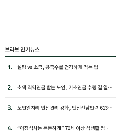
브라보 인기뉴스
1.
설탕 vs 소금, 콩국수를 건강하게 먹는 법
2.
소액 직역연금 받는 노인, 기초연금 수령 길 열린
다
3.
노인일자리 안전관리 강화, 안전전담인력 613명
첫 배치
4.
“아침식사는 든든하게” 70세 이상 식생활 점수
가장 높아