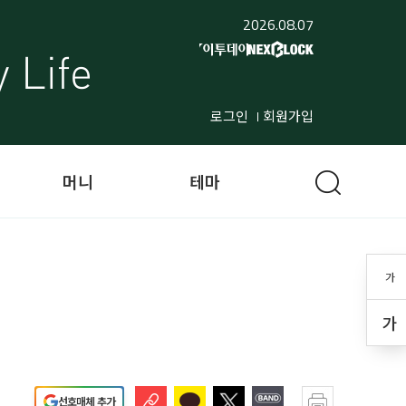
2026.08.07
로그인
회원가입
머니
테마
가
가
선호매체 추가