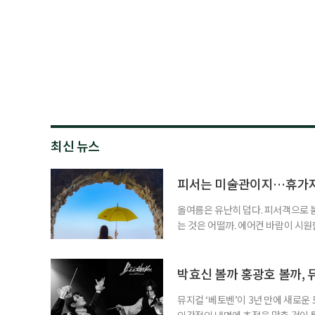
최신 뉴스
피서는 미술관이지…휴가지
올여름은 유난히 덥다. 피서객으로 
는 것은 어떨까. 에어컨 바람이 시
을 걷는 시간. 예술과 휴식을 함께 누
름 여행길, 자연과 예술을 함께 만날
드 강릉 여행을 계획하고 있다면 하
박효신 볼까 홍광호 볼까, 
뮤지컬 ‘베토벤’이 3년 만에 새로운
인간적인 내면에 초점을 맞춘 것이