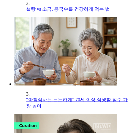
2.
설탕 vs 소금, 콩국수를 건강하게 먹는 법
3.
“아침식사는 든든하게” 70세 이상 식생활 점수 가
장 높아