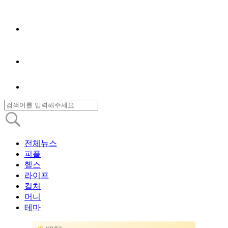
전체뉴스
피플
헬스
라이프
컬처
머니
테마